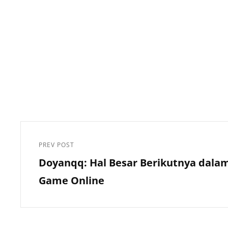
Post
navigation
PREV POST
Previous
Doyanqq: Hal Besar Berikutnya dala
Post
Game Online