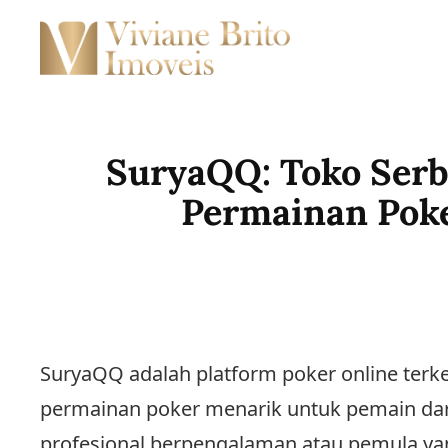
Temukan Tips Menang Di
TIPS MEN
PEMULA
SuryaQQ: Toko Ser
Permainan Pok
SuryaQQ adalah platform poker online te
permainan poker menarik untuk pemain dar
profesional berpengalaman atau pemula ya