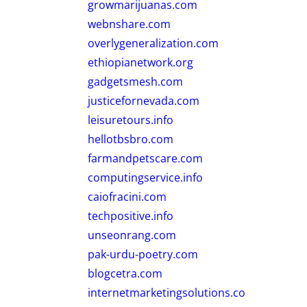
growmarijuanas.com
webnshare.com
overlygeneralization.com
ethiopianetwork.org
gadgetsmesh.com
justicefornevada.com
leisuretours.info
hellotbsbro.com
farmandpetscare.com
computingservice.info
caiofracini.com
techpositive.info
unseonrang.com
pak-urdu-poetry.com
blogcetra.com
internetmarketingsolutions.co