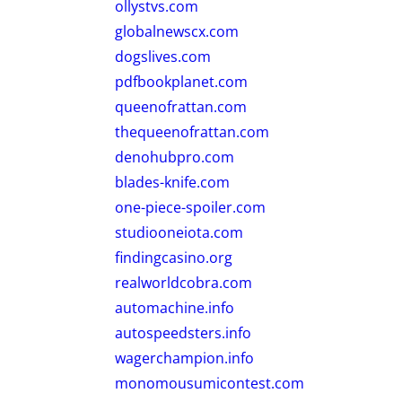
ollystvs.com
globalnewscx.com
dogslives.com
pdfbookplanet.com
queenofrattan.com
thequeenofrattan.com
denohubpro.com
blades-knife.com
one-piece-spoiler.com
studiooneiota.com
findingcasino.org
realworldcobra.com
automachine.info
autospeedsters.info
wagerchampion.info
monomousumicontest.com