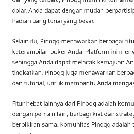
dolar, Anda dapat dengan mudah berparti
hadiah uang tunai yang besar.
Selain itu, Pinoqq menawarkan berbagai f
keterampilan poker Anda. Platform ini meny
sehingga Anda dapat melacak kemajuan And
tingkatkan. Pinoqq juga menawarkan berbaga
dan tutorial, untuk membantu Anda mengas
Fitur hebat lainnya dari Pinoqq adalah kom
dengan pemain lain, berbagi kiat dan strate
berpikiran sama, komunitas Pinoqq adalah