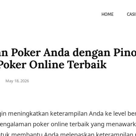
HOME
CAS
 Situs Judi Online Gampang Menang Untuk Pemula. Pelajari Strategi Terba
ANG DI SITUS JUDI ONLINE 
n Poker Anda dengan Pino
oker Online Terbaik
Posted
May 18, 2026
on
in meningkatkan keterampilan Anda ke level ber
pengalaman poker online terbaik yang menawar
untuk membantu Anda melepaskan keterampilan 