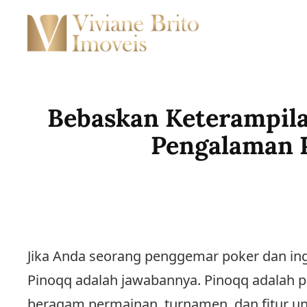
Temukan Tips Menang Di
TIPS MEN
PEMULA
Bebaskan Keterampila
Pengalaman P
Jika Anda seorang penggemar poker dan ing
Pinoqq adalah jawabannya. Pinoqq adalah 
beragam permainan, turnamen, dan fitur 