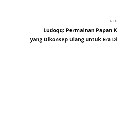
NEX
Next
Ludoqq: Permainan Papan K
Post
yang Dikonsep Ulang untuk Era Di