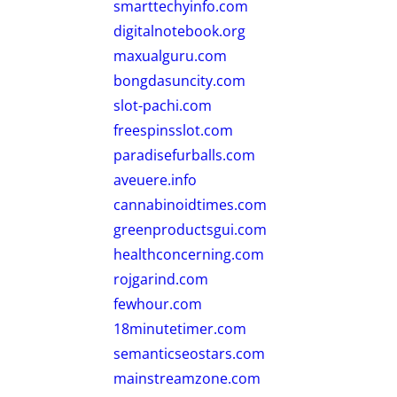
smarttechyinfo.com
digitalnotebook.org
maxualguru.com
bongdasuncity.com
slot-pachi.com
freespinsslot.com
paradisefurballs.com
aveuere.info
cannabinoidtimes.com
greenproductsgui.com
healthconcerning.com
rojgarind.com
fewhour.com
18minutetimer.com
semanticseostars.com
mainstreamzone.com