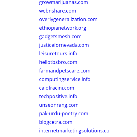
growmarijuanas.com
webnshare.com
overlygeneralization.com
ethiopianetwork.org
gadgetsmesh.com
justicefornevada.com
leisuretours.info
hellotbsbro.com
farmandpetscare.com
computingservice.info
caiofracini.com
techpositive.info
unseonrang.com
pak-urdu-poetry.com
blogcetra.com
internetmarketingsolutions.co