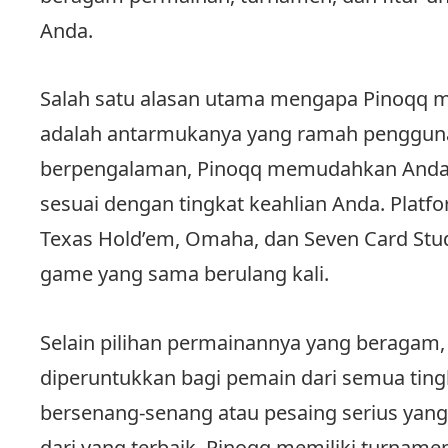
Anda.
Salah satu alasan utama mengapa Pinoqq me
adalah antarmukanya yang ramah pengguna
berpengalaman, Pinoqq memudahkan Anda 
sesuai dengan tingkat keahlian Anda. Plat
Texas Hold’em, Omaha, dan Seven Card Stu
game yang sama berulang kali.
Selain pilihan permainannya yang beragam
diperuntukkan bagi pemain dari semua tingk
bersenang-senang atau pesaing serius yang
dari yang terbaik, Pinoqq memiliki turnam