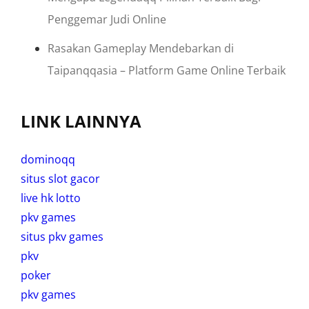
Penggemar Judi Online
Rasakan Gameplay Mendebarkan di
Taipanqqasia – Platform Game Online Terbaik
LINK LAINNYA
dominoqq
situs slot gacor
live hk lotto
pkv games
situs pkv games
pkv
poker
pkv games