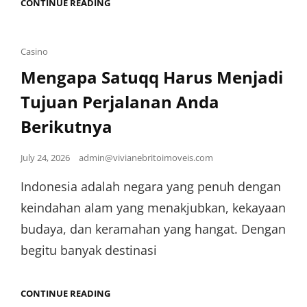
RASAKAN
CONTINUE READING
GAMEPLAY
MENDEBARKAN
DI
TAIPANQQASIA
Cat
Casino
–
Links
Mengapa Satuqq Harus Menjadi
PLATFORM
GAME
ONLINE
Tujuan Perjalanan Anda
TERBAIK
Berikutnya
Posted
July 24, 2026
admin@vivianebritoimoveis.com
on
Indonesia adalah negara yang penuh dengan
keindahan alam yang menakjubkan, kekayaan
budaya, dan keramahan yang hangat. Dengan
begitu banyak destinasi
MENGAPA
CONTINUE READING
SATUQQ