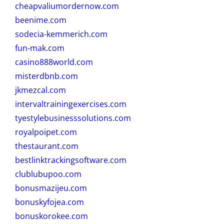
cheapvaliumordernow.com
beenime.com
sodecia-kemmerich.com
fun-mak.com
casino888world.com
misterdbnb.com
jkmezcal.com
intervaltrainingexercises.com
tyestylebusinesssolutions.com
royalpoipet.com
thestaurant.com
bestlinktrackingsoftware.com
clublubupoo.com
bonusmazijeu.com
bonuskyfojea.com
bonuskorokee.com