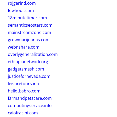
rojgarind.com
fewhour.com
18minutetimer.com
semanticseostars.com
mainstreamzone.com
growmarijuanas.com
webnshare.com
overlygeneralization.com
ethiopianetwork.org
gadgetsmesh.com
justicefornevada.com
leisuretours.info
hellotbsbro.com
farmandpetscare.com
computingservice.info
caiofracini.com