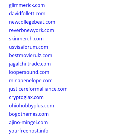
glimmerick.com
davidfollett.com
newcollegebeat.com
reverbnewyork.com
skinmerch.com
usvisaforum.com
bestmovierulz.com
jagalchi-trade.com
loopersound.com
minapenelope.com
justicereformalliance.com
cryptoglax.com
ohiohobbyplus.com
bogothemes.com
ajino-mingei.com
yourfreehost.info