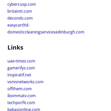
cybercusp.com
britaintt.com
deconds.com
easycartltd-
domesticcleaningservicesedinburgh.com
Links
uae-times.com
gamerifys.com
inspiratif.net
vsmsnetworks.com
offthem.com
ibommatv.com
techporfit.com
bekasionline.com