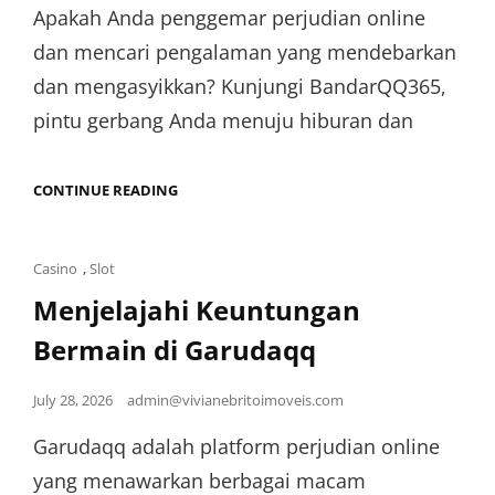
Apakah Anda penggemar perjudian online
dan mencari pengalaman yang mendebarkan
dan mengasyikkan? Kunjungi BandarQQ365,
pintu gerbang Anda menuju hiburan dan
RASAKAN
CONTINUE READING
SENSASI
BANDARQQ365:
GERBANG
ANDA
Cat
Casino
,
Slot
MENUJU
Links
Menjelajahi Keuntungan
HIBURAN
TANPA
AKHIR
Bermain di Garudaqq
Posted
July 28, 2026
admin@vivianebritoimoveis.com
on
Garudaqq adalah platform perjudian online
yang menawarkan berbagai macam