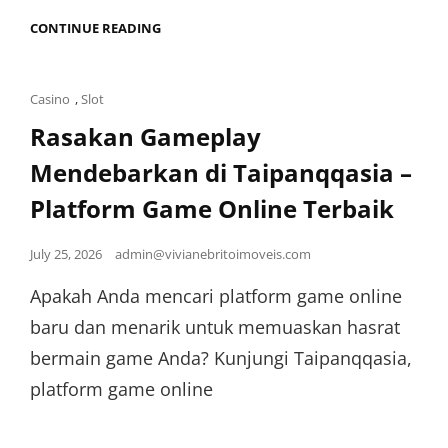
MENGAPA
CONTINUE READING
LEGENDAQQ
PILIHAN
TERBAIK
BAGI
Cat
Casino
,
Slot
PENGGEMAR
Links
Rasakan Gameplay
JUDI
ONLINE
Mendebarkan di Taipanqqasia –
Platform Game Online Terbaik
Posted
July 25, 2026
admin@vivianebritoimoveis.com
on
Apakah Anda mencari platform game online
baru dan menarik untuk memuaskan hasrat
bermain game Anda? Kunjungi Taipanqqasia,
platform game online