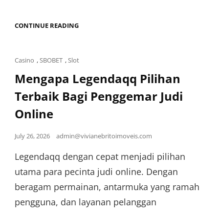
MENJELAJAHI
CONTINUE READING
MANFAAT
GEMARQQ
UNTUK
PIKIRAN,
Cat
Casino
,
SBOBET
,
Slot
TUBUH,
Links
Mengapa Legendaqq Pilihan
DAN
JIWA
Terbaik Bagi Penggemar Judi
Online
Posted
July 26, 2026
admin@vivianebritoimoveis.com
on
Legendaqq dengan cepat menjadi pilihan
utama para pecinta judi online. Dengan
beragam permainan, antarmuka yang ramah
pengguna, dan layanan pelanggan