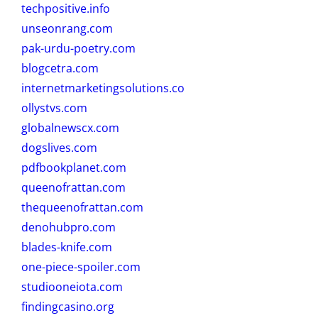
techpositive.info
unseonrang.com
pak-urdu-poetry.com
blogcetra.com
internetmarketingsolutions.co
ollystvs.com
globalnewscx.com
dogslives.com
pdfbookplanet.com
queenofrattan.com
thequeenofrattan.com
denohubpro.com
blades-knife.com
one-piece-spoiler.com
studiooneiota.com
findingcasino.org