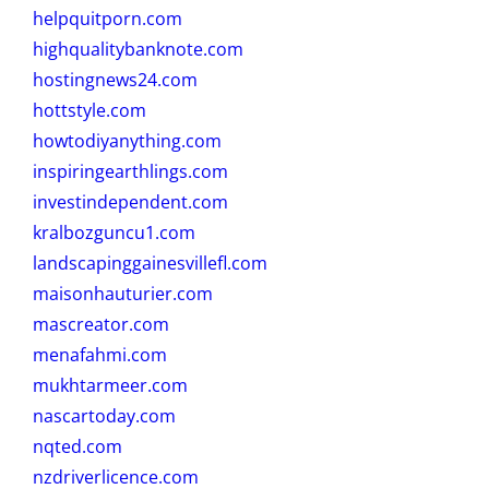
helpquitporn.com
highqualitybanknote.com
hostingnews24.com
hottstyle.com
howtodiyanything.com
inspiringearthlings.com
investindependent.com
kralbozguncu1.com
landscapinggainesvillefl.com
maisonhauturier.com
mascreator.com
menafahmi.com
mukhtarmeer.com
nascartoday.com
nqted.com
nzdriverlicence.com