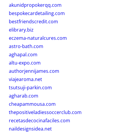
akunidpropokerqq.com
bespokecardetailing.com
bestfriendscredit.com
elibrary.biz
eczema-naturalcures.com
astro-bath.com
aghapal.com
altu-expo.com
authorjennijames.com
viajearoma.net
tsutsuji-parkin.com
agharab.com
cheapammousa.com
thepositiveladiessoccerclub.com
recetasdecocinafaciles.com
naildesignsidea.net