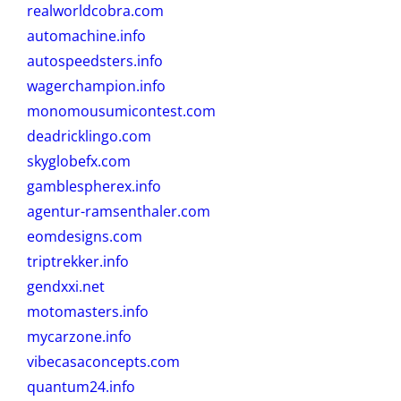
realworldcobra.com
automachine.info
autospeedsters.info
wagerchampion.info
monomousumicontest.com
deadricklingo.com
skyglobefx.com
gamblespherex.info
agentur-ramsenthaler.com
eomdesigns.com
triptrekker.info
gendxxi.net
motomasters.info
mycarzone.info
vibecasaconcepts.com
quantum24.info