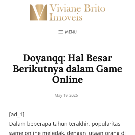
MENU
Doyanqq: Hal Besar
Berikutnya dalam Game
Online
Posted
May 19, 2026
on
[ad_1]
Dalam beberapa tahun terakhir, popularitas
game online meledak, dengan jutaan orang di