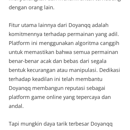
dengan orang lain.
Fitur utama lainnya dari Doyanqq adalah
komitmennya terhadap permainan yang adil.
Platform ini menggunakan algoritma canggih
untuk memastikan bahwa semua permainan
benar-benar acak dan bebas dari segala
bentuk kecurangan atau manipulasi. Dedikasi
terhadap keadilan ini telah membantu
Doyanqq membangun reputasi sebagai
platform game online yang tepercaya dan
andal.
Tapi mungkin daya tarik terbesar Doyanqq