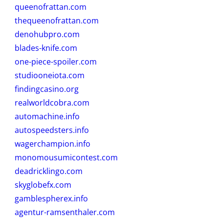
queenofrattan.com
thequeenofrattan.com
denohubpro.com
blades-knife.com
one-piece-spoiler.com
studiooneiota.com
findingcasino.org
realworldcobra.com
automachine.info
autospeedsters.info
wagerchampion.info
monomousumicontest.com
deadricklingo.com
skyglobefx.com
gamblespherex.info
agentur-ramsenthaler.com