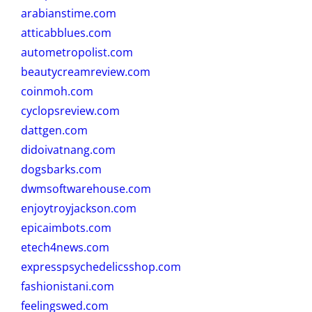
arabianstime.com
atticabblues.com
autometropolist.com
beautycreamreview.com
coinmoh.com
cyclopsreview.com
dattgen.com
didoivatnang.com
dogsbarks.com
dwmsoftwarehouse.com
enjoytroyjackson.com
epicaimbots.com
etech4news.com
expresspsychedelicsshop.com
fashionistani.com
feelingswed.com