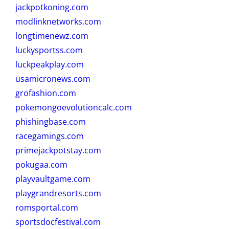
jackpotkoning.com
modlinknetworks.com
longtimenewz.com
luckysportss.com
luckpeakplay.com
usamicronews.com
grofashion.com
pokemongoevolutioncalc.com
phishingbase.com
racegamings.com
primejackpotstay.com
pokugaa.com
playvaultgame.com
playgrandresorts.com
romsportal.com
sportsdocfestival.com