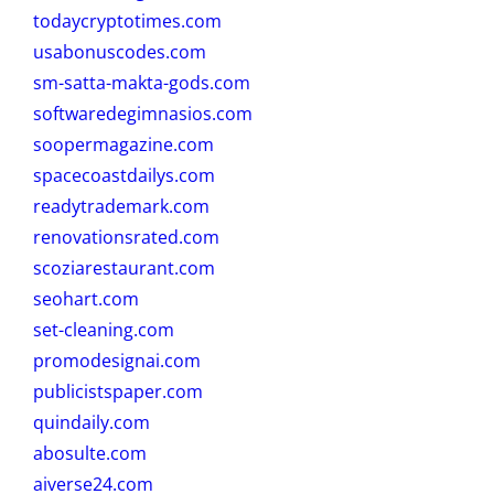
todaycryptotimes.com
usabonuscodes.com
sm-satta-makta-gods.com
softwaredegimnasios.com
soopermagazine.com
spacecoastdailys.com
readytrademark.com
renovationsrated.com
scoziarestaurant.com
seohart.com
set-cleaning.com
promodesignai.com
publicistspaper.com
quindaily.com
abosulte.com
aiverse24.com