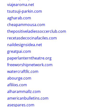
viajearoma.net
tsutsuji-parkin.com
agharab.com
cheapammousa.com
thepositiveladiessoccerclub.com
recetasdecocinafaciles.com
naildesignsidea.net
greatpai.com
paperlanterntheatre.org
freeworshipnetwork.com
watercraftllc.com
abourge.com
afiliixs.com
alharammallz.com
americanbulletins.com
asespares.com