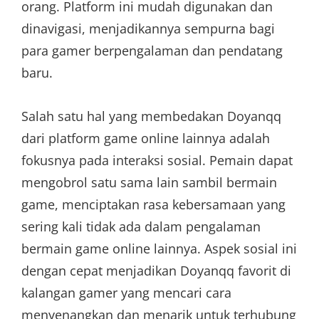
orang. Platform ini mudah digunakan dan
dinavigasi, menjadikannya sempurna bagi
para gamer berpengalaman dan pendatang
baru.
Salah satu hal yang membedakan Doyanqq
dari platform game online lainnya adalah
fokusnya pada interaksi sosial. Pemain dapat
mengobrol satu sama lain sambil bermain
game, menciptakan rasa kebersamaan yang
sering kali tidak ada dalam pengalaman
bermain game online lainnya. Aspek sosial ini
dengan cepat menjadikan Doyanqq favorit di
kalangan gamer yang mencari cara
menyenangkan dan menarik untuk terhubung