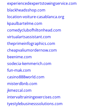
experiencedexpertstowingservice.com
blackheadsshop.com
location-voiture-casablanca.org
kpaulbartelme.com
comedyclubofhiltonhead.com
virtualartsassistant.com
theprimeinfographics.com
cheapvaliumordernow.com
beenime.com
sodecia-kemmerich.com
fun-mak.com
casino888world.com
misterdbnb.com
jkmezcal.com
intervaltrainingexercises.com
tyestylebusinesssolutions.com