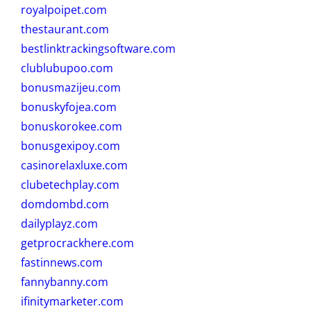
royalpoipet.com
thestaurant.com
bestlinktrackingsoftware.com
clublubupoo.com
bonusmazijeu.com
bonuskyfojea.com
bonuskorokee.com
bonusgexipoy.com
casinorelaxluxe.com
clubetechplay.com
domdombd.com
dailyplayz.com
getprocrackhere.com
fastinnews.com
fannybanny.com
ifinitymarketer.com