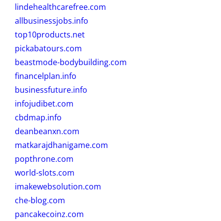
lindehealthcarefree.com
allbusinessjobs.info
top10products.net
pickabatours.com
beastmode-bodybuilding.com
financelplan.info
businessfuture.info
infojudibet.com
cbdmap.info
deanbeanxn.com
matkarajdhanigame.com
popthrone.com
world-slots.com
imakewebsolution.com
che-blog.com
pancakecoinz.com