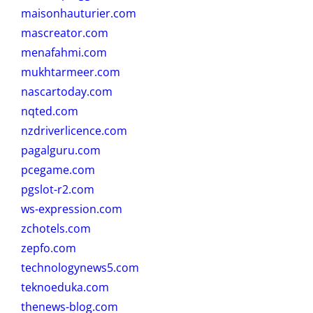
maisonhauturier.com
mascreator.com
menafahmi.com
mukhtarmeer.com
nascartoday.com
nqted.com
nzdriverlicence.com
pagalguru.com
pcegame.com
pgslot-r2.com
ws-expression.com
zchotels.com
zepfo.com
technologynews5.com
teknoeduka.com
thenews-blog.com