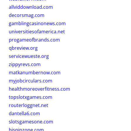
allviddownload.com
decorsmag.com
gamblingcasinonews.com
universitiesofamerica.net
progameofbrands.com
qbreview.org
servicewueste.org
zippyrevs.com
matkanumbernow.com
myjobcirculars.com
healthmoreoverfitness.com
topslotxgames.com
routerloggnet.net
dantella6.com
slotsgamesone.com
hispinzone.com