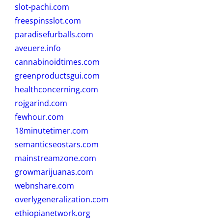
slot-pachi.com
freespinsslot.com
paradisefurballs.com
aveuere.info
cannabinoidtimes.com
greenproductsgui.com
healthconcerning.com
rojgarind.com
fewhour.com
18minutetimer.com
semanticseostars.com
mainstreamzone.com
growmarijuanas.com
webnshare.com
overlygeneralization.com
ethiopianetwork.org