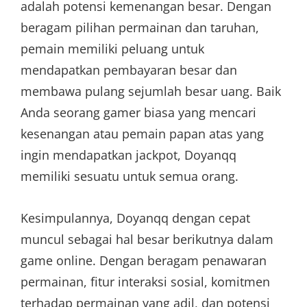
adalah potensi kemenangan besar. Dengan
beragam pilihan permainan dan taruhan,
pemain memiliki peluang untuk
mendapatkan pembayaran besar dan
membawa pulang sejumlah besar uang. Baik
Anda seorang gamer biasa yang mencari
kesenangan atau pemain papan atas yang
ingin mendapatkan jackpot, Doyanqq
memiliki sesuatu untuk semua orang.
Kesimpulannya, Doyanqq dengan cepat
muncul sebagai hal besar berikutnya dalam
game online. Dengan beragam penawaran
permainan, fitur interaksi sosial, komitmen
terhadap permainan yang adil, dan potensi