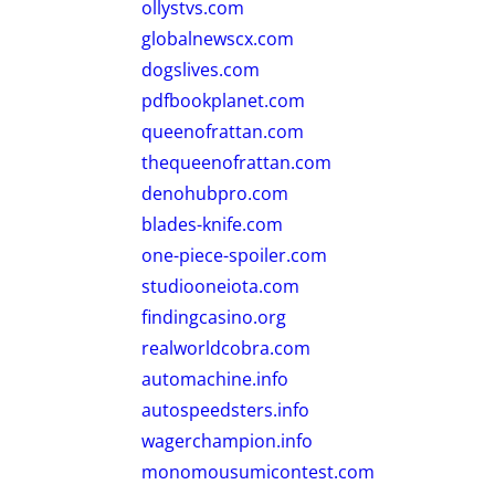
ollystvs.com
globalnewscx.com
dogslives.com
pdfbookplanet.com
queenofrattan.com
thequeenofrattan.com
denohubpro.com
blades-knife.com
one-piece-spoiler.com
studiooneiota.com
findingcasino.org
realworldcobra.com
automachine.info
autospeedsters.info
wagerchampion.info
monomousumicontest.com