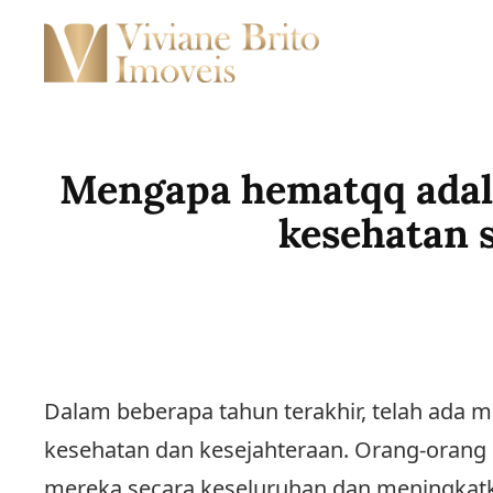
Temukan Tips Menang Di
TIPS MEN
PEMULA
Mengapa hematqq adal
kesehatan 
Dalam beberapa tahun terakhir, telah ada 
kesehatan dan kesejahteraan. Orang-orang 
mereka secara keseluruhan dan meningkatk