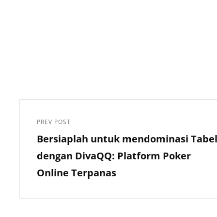
Post
navigation
PREV POST
Previous
Bersiaplah untuk mendominasi Tabe
Post
dengan DivaQQ: Platform Poker
Online Terpanas