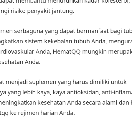
dapat membantu menurunkan kadar kolesterol,
gi risiko penyakit jantung.
emen serbaguna yang dapat bermanfaat bagi tu
ngkatkan sistem kekebalan tubuh Anda, mengur
ardiovaskular Anda, HematQQ mungkin merupa
esehatan Anda.
 menjadi suplemen yang harus dimiliki untuk
a yang lebih kaya, kaya antioksidan, anti-inflam
meningkatkan kesehatan Anda secara alami dan ho
q ke rejimen harian Anda.