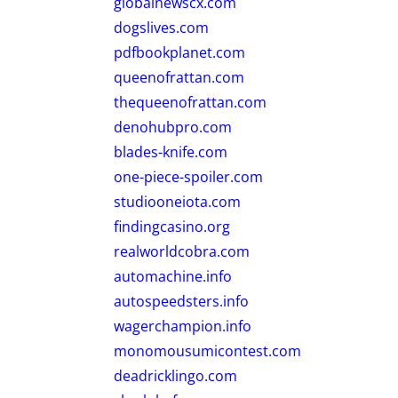
globalnewscx.com
dogslives.com
pdfbookplanet.com
queenofrattan.com
thequeenofrattan.com
denohubpro.com
blades-knife.com
one-piece-spoiler.com
studiooneiota.com
findingcasino.org
realworldcobra.com
automachine.info
autospeedsters.info
wagerchampion.info
monomousumicontest.com
deadricklingo.com