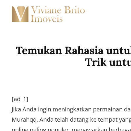
Temukan Tips Menang Di
TIPS MEN
PEMULA
Temukan Rahasia untuk
Trik unt
[ad_1]
Jika Anda ingin meningkatkan permainan d
Murahqq, Anda telah datang ke tempat yang
online paling populer, menawarkan berbaga