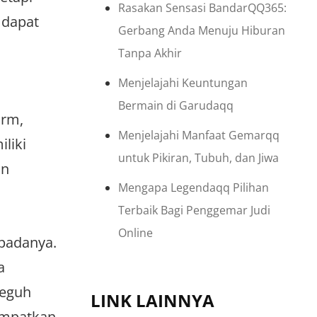
Rasakan Sensasi BandarQQ365:
 dapat
Gerbang Anda Menuju Hiburan
Tanpa Akhir
Menjelajahi Keuntungan
Bermain di Garudaqq
orm,
Menjelajahi Manfaat Gemarqq
liki
untuk Pikiran, Tubuh, dan Jiwa
an
Mengapa Legendaqq Pilihan
Terbaik Bagi Penggemar Judi
Online
padanya.
a
teguh
LINK LAINNYA
empatkan