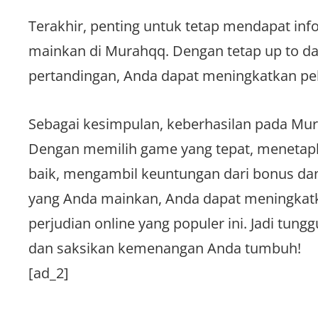
Terakhir, penting untuk tetap mendapat in
mainkan di Murahqq. Dengan tetap up to date
pertandingan, Anda dapat meningkatkan pel
Sebagai kesimpulan, keberhasilan pada Mur
Dengan memilih game yang tepat, menetap
baik, mengambil keuntungan dari bonus da
yang Anda mainkan, Anda dapat meningkat
perjudian online yang populer ini. Jadi tungg
dan saksikan kemenangan Anda tumbuh!
[ad_2]