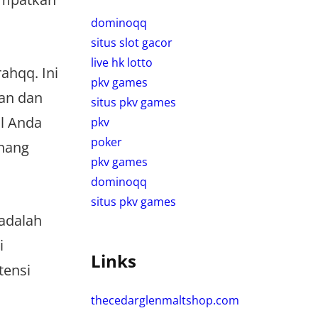
dominoqq
situs slot gacor
live hk lotto
ahqq. Ini
pkv games
gan dan
situs pkv games
ll Anda
pkv
poker
enang
pkv games
dominoqq
situs pkv games
adalah
i
Links
tensi
thecedarglenmaltshop.com