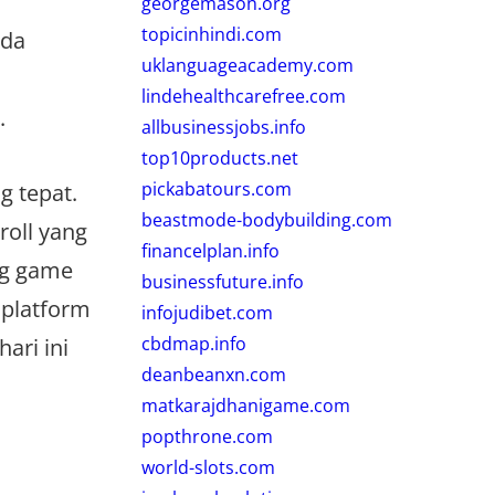
georgemason.org
topicinhindi.com
nda
uklanguageacademy.com
lindehealthcarefree.com
.
allbusinessjobs.info
top10products.net
pickabatours.com
g tepat.
beastmode-bodybuilding.com
oll yang
financelplan.info
ng game
businessfuture.info
platform
infojudibet.com
cbdmap.info
ari ini
deanbeanxn.com
matkarajdhanigame.com
popthrone.com
world-slots.com