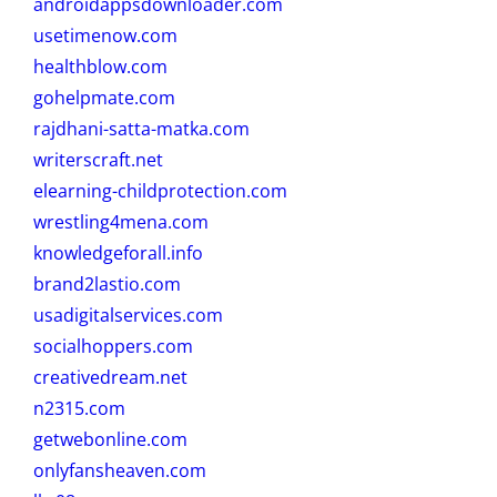
androidappsdownloader.com
usetimenow.com
healthblow.com
gohelpmate.com
rajdhani-satta-matka.com
writerscraft.net
elearning-childprotection.com
wrestling4mena.com
knowledgeforall.info
brand2lastio.com
usadigitalservices.com
socialhoppers.com
creativedream.net
n2315.com
getwebonline.com
onlyfansheaven.com