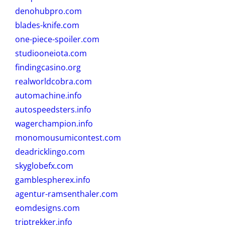
denohubpro.com
blades-knife.com
one-piece-spoiler.com
studiooneiota.com
findingcasino.org
realworldcobra.com
automachine.info
autospeedsters.info
wagerchampion.info
monomousumicontest.com
deadricklingo.com
skyglobefx.com
gamblespherex.info
agentur-ramsenthaler.com
eomdesigns.com
triptrekker.info