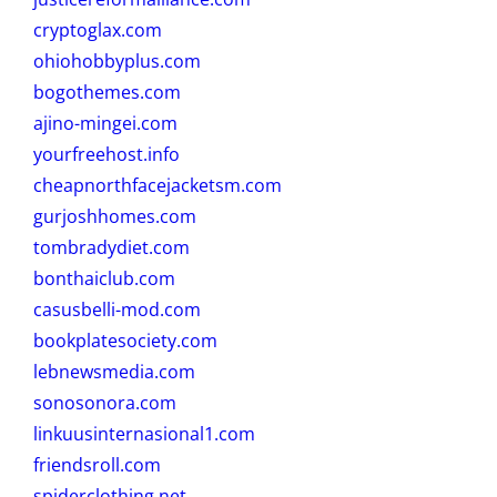
cryptoglax.com
ohiohobbyplus.com
bogothemes.com
ajino-mingei.com
yourfreehost.info
cheapnorthfacejacketsm.com
gurjoshhomes.com
tombradydiet.com
bonthaiclub.com
casusbelli-mod.com
bookplatesociety.com
lebnewsmedia.com
sonosonora.com
linkuusinternasional1.com
friendsroll.com
spiderclothing.net