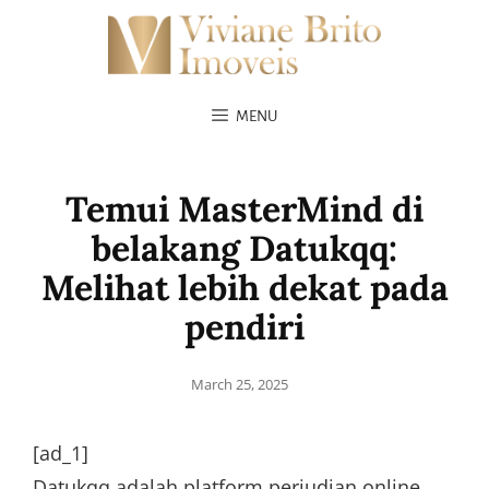
MENU
Temui MasterMind di
belakang Datukqq:
Melihat lebih dekat pada
pendiri
Posted
March 25, 2025
on
[ad_1]
Datukqq adalah platform perjudian online