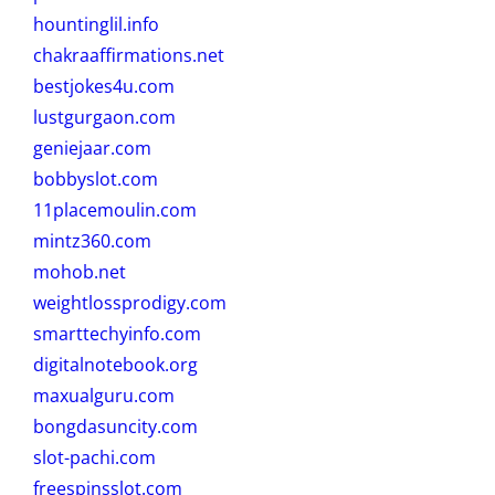
hountinglil.info
chakraaffirmations.net
bestjokes4u.com
lustgurgaon.com
geniejaar.com
bobbyslot.com
11placemoulin.com
mintz360.com
mohob.net
weightlossprodigy.com
smarttechyinfo.com
digitalnotebook.org
maxualguru.com
bongdasuncity.com
slot-pachi.com
freespinsslot.com