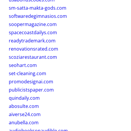
sm-satta-makta-gods.com
softwaredegimnasios.com
soopermagazine.com
spacecoastdailys.com
readytrademark.com
renovationsrated.com
scoziarestaurant.com
seohart.com
set-cleaning.com
promodesignai.com
publicistspaper.com
quindaily.com
abosulte.com
aiverse24.com
anubella.com
audiobooksonaudible.com