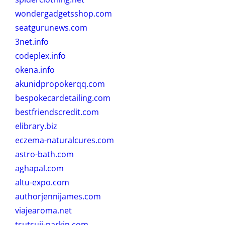
wondergadgetsshop.com
seatgurunews.com
3net.info
codeplex.info
okena.info
akunidpropokerqq.com
bespokecardetailing.com
bestfriendscredit.com
elibrary.biz
eczema-naturalcures.com
astro-bath.com
aghapal.com
altu-expo.com
authorjennijames.com
viajearoma.net
tsutsuji-parkin.com