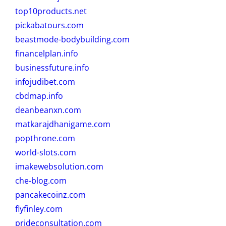
top10products.net
pickabatours.com
beastmode-bodybuilding.com
financelplan.info
businessfuture.info
infojudibet.com
cbdmap.info
deanbeanxn.com
matkarajdhanigame.com
popthrone.com
world-slots.com
imakewebsolution.com
che-blog.com
pancakecoinz.com
flyfinley.com
prideconsultation.com