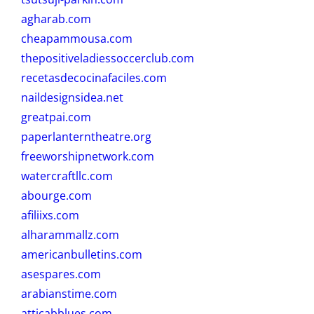
agharab.com
cheapammousa.com
thepositiveladiessoccerclub.com
recetasdecocinafaciles.com
naildesignsidea.net
greatpai.com
paperlanterntheatre.org
freeworshipnetwork.com
watercraftllc.com
abourge.com
afiliixs.com
alharammallz.com
americanbulletins.com
asespares.com
arabianstime.com
atticabblues.com