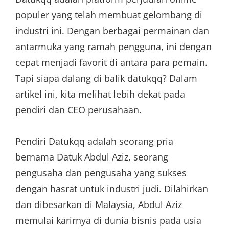
populer yang telah membuat gelombang di
industri ini. Dengan berbagai permainan dan
antarmuka yang ramah pengguna, ini dengan
cepat menjadi favorit di antara para pemain.
Tapi siapa dalang di balik datukqq? Dalam
artikel ini, kita melihat lebih dekat pada
pendiri dan CEO perusahaan.
Pendiri Datukqq adalah seorang pria
bernama Datuk Abdul Aziz, seorang
pengusaha dan pengusaha yang sukses
dengan hasrat untuk industri judi. Dilahirkan
dan dibesarkan di Malaysia, Abdul Aziz
memulai karirnya di dunia bisnis pada usia