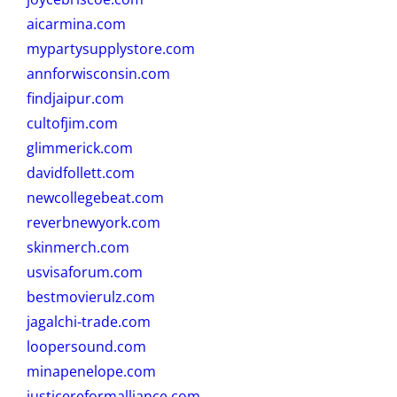
aicarmina.com
mypartysupplystore.com
annforwisconsin.com
findjaipur.com
cultofjim.com
glimmerick.com
davidfollett.com
newcollegebeat.com
reverbnewyork.com
skinmerch.com
usvisaforum.com
bestmovierulz.com
jagalchi-trade.com
loopersound.com
minapenelope.com
justicereformalliance.com