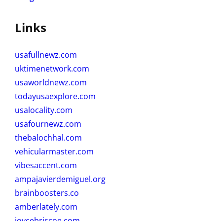
Links
usafullnewz.com
uktimenetwork.com
usaworldnewz.com
todayusaexplore.com
usalocality.com
usafournewz.com
thebalochhal.com
vehicularmaster.com
vibesaccent.com
ampajavierdemiguel.org
brainboosters.co
amberlately.com
joycebriscoe.com