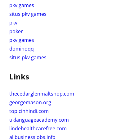
pkv games
situs pkv games
pkv
poker
pkv games
dominoqq
situs pkv games
Links
thecedarglenmaltshop.com
georgemason.org
topicinhindi.com
uklanguageacademy.com
lindehealthcarefree.com
allbusinessjobs.info