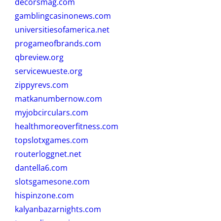
decorsmag.com
gamblingcasinonews.com
universitiesofamerica.net
progameofbrands.com
qbreview.org
servicewueste.org
zippyrevs.com
matkanumbernow.com
myjobcirculars.com
healthmoreoverfitness.com
topslotxgames.com
routerloggnet.net
dantella6.com
slotsgamesone.com
hispinzone.com
kalyanbazarnights.com