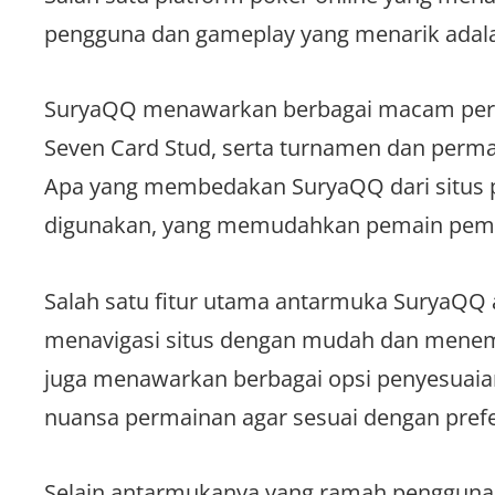
pengguna dan gameplay yang menarik adal
SuryaQQ menawarkan berbagai macam perm
Seven Card Stud, serta turnamen dan perma
Apa yang membedakan SuryaQQ dari situs p
digunakan, yang memudahkan pemain pemu
Salah satu fitur utama antarmuka SuryaQQ 
menavigasi situs dengan mudah dan menemu
juga menawarkan berbagai opsi penyesuai
nuansa permainan agar sesuai dengan pref
Selain antarmukanya yang ramah pengguna