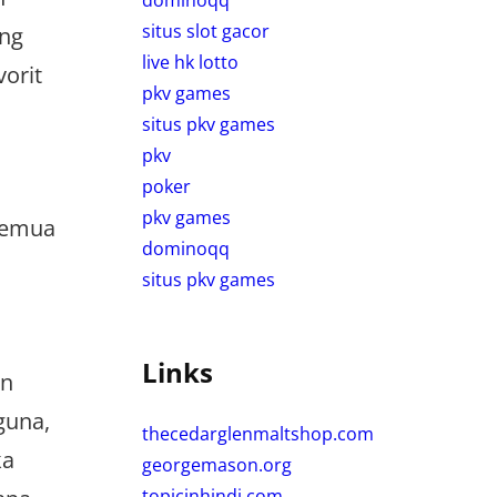
situs slot gacor
ang
live hk lotto
orit
pkv games
situs pkv games
pkv
poker
pkv games
semua
dominoqq
situs pkv games
Links
an
guna,
thecedarglenmaltshop.com
ka
georgemason.org
topicinhindi.com