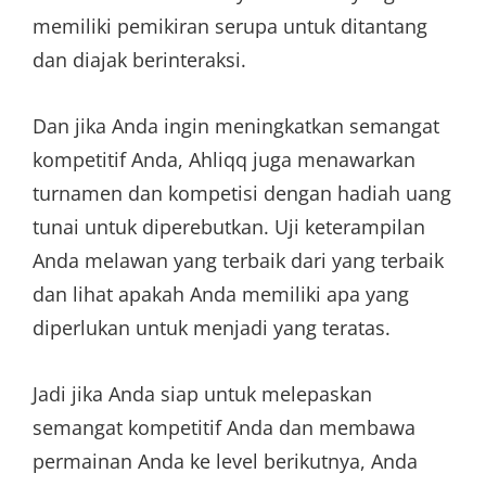
memiliki pemikiran serupa untuk ditantang
dan diajak berinteraksi.
Dan jika Anda ingin meningkatkan semangat
kompetitif Anda, Ahliqq juga menawarkan
turnamen dan kompetisi dengan hadiah uang
tunai untuk diperebutkan. Uji keterampilan
Anda melawan yang terbaik dari yang terbaik
dan lihat apakah Anda memiliki apa yang
diperlukan untuk menjadi yang teratas.
Jadi jika Anda siap untuk melepaskan
semangat kompetitif Anda dan membawa
permainan Anda ke level berikutnya, Anda