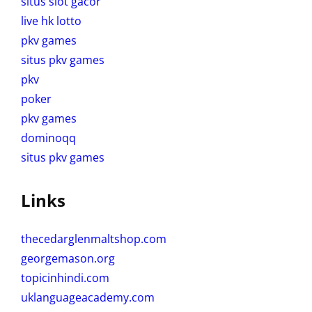
situs slot gacor
live hk lotto
pkv games
situs pkv games
pkv
poker
pkv games
dominoqq
situs pkv games
Links
thecedarglenmaltshop.com
georgemason.org
topicinhindi.com
uklanguageacademy.com