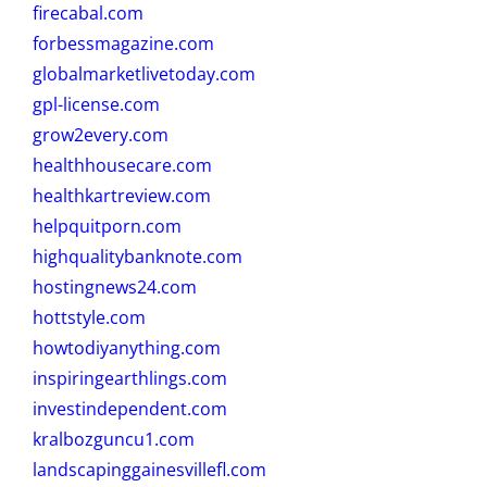
firecabal.com
forbessmagazine.com
globalmarketlivetoday.com
gpl-license.com
grow2every.com
healthhousecare.com
healthkartreview.com
helpquitporn.com
highqualitybanknote.com
hostingnews24.com
hottstyle.com
howtodiyanything.com
inspiringearthlings.com
investindependent.com
kralbozguncu1.com
landscapinggainesvillefl.com