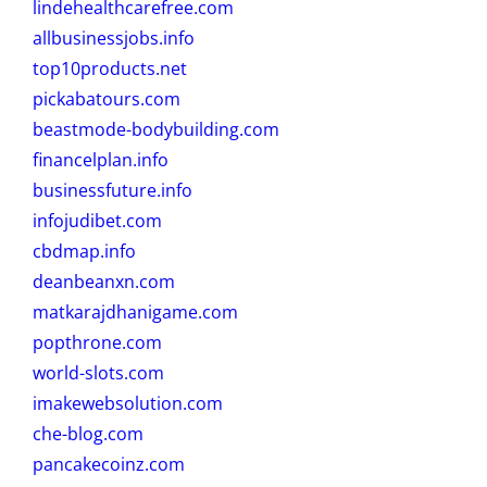
lindehealthcarefree.com
allbusinessjobs.info
top10products.net
pickabatours.com
beastmode-bodybuilding.com
financelplan.info
businessfuture.info
infojudibet.com
cbdmap.info
deanbeanxn.com
matkarajdhanigame.com
popthrone.com
world-slots.com
imakewebsolution.com
che-blog.com
pancakecoinz.com