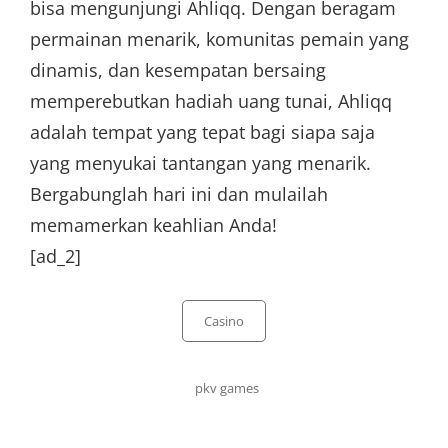
bisa mengunjungi Ahliqq. Dengan beragam
permainan menarik, komunitas pemain yang
dinamis, dan kesempatan bersaing
memperebutkan hadiah uang tunai, Ahliqq
adalah tempat yang tepat bagi siapa saja
yang menyukai tantangan yang menarik.
Bergabunglah hari ini dan mulailah
memamerkan keahlian Anda!
[ad_2]
Categories
Casino
Tags,
pkv games