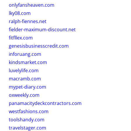
onlyfansheaven.com
lky08.com
ralph-fiennes.net
fielder-maximum-discount.net
fitfllex.com
genesisbusinesscredit.com
inforuang.com
kindsmarket.com
luvelylife.com
macramb.com
mypet-diary.com
oxweekly.com
panamacitydeckcontractors.com
westfashions.com
toolshandy.com
travelstager.com