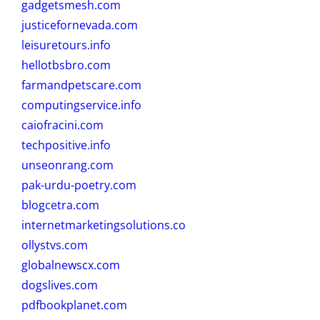
gadgetsmesh.com
justicefornevada.com
leisuretours.info
hellotbsbro.com
farmandpetscare.com
computingservice.info
caiofracini.com
techpositive.info
unseonrang.com
pak-urdu-poetry.com
blogcetra.com
internetmarketingsolutions.co
ollystvs.com
globalnewscx.com
dogslives.com
pdfbookplanet.com