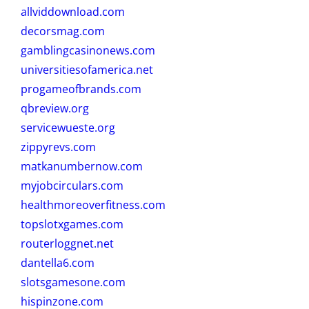
allviddownload.com
decorsmag.com
gamblingcasinonews.com
universitiesofamerica.net
progameofbrands.com
qbreview.org
servicewueste.org
zippyrevs.com
matkanumbernow.com
myjobcirculars.com
healthmoreoverfitness.com
topslotxgames.com
routerloggnet.net
dantella6.com
slotsgamesone.com
hispinzone.com