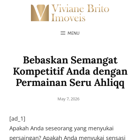
MENU
Bebaskan Semangat
Kompetitif Anda dengan
Permainan Seru Ahliqq
Posted
May 7, 2026
on
[ad_1]
Apakah Anda seseorang yang menyukai
persaingan? Apakah Anda menyukai sensasi