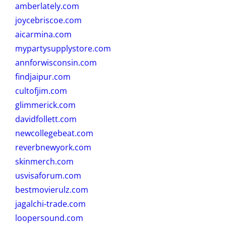
amberlately.com
joycebriscoe.com
aicarmina.com
mypartysupplystore.com
annforwisconsin.com
findjaipur.com
cultofjim.com
glimmerick.com
davidfollett.com
newcollegebeat.com
reverbnewyork.com
skinmerch.com
usvisaforum.com
bestmovierulz.com
jagalchi-trade.com
loopersound.com