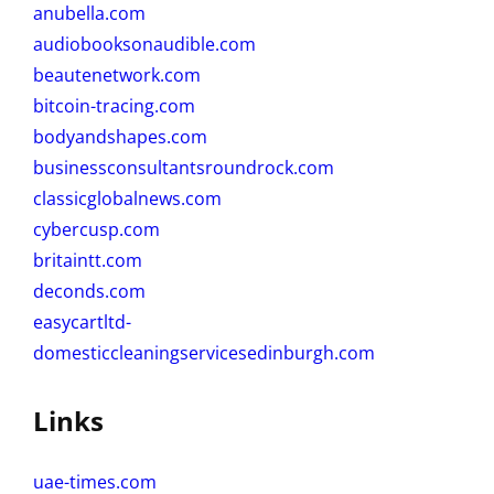
anubella.com
audiobooksonaudible.com
beautenetwork.com
bitcoin-tracing.com
bodyandshapes.com
businessconsultantsroundrock.com
classicglobalnews.com
cybercusp.com
britaintt.com
deconds.com
easycartltd-
domesticcleaningservicesedinburgh.com
Links
uae-times.com