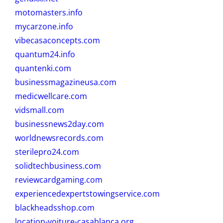
motomasters.info
mycarzone.info
vibecasaconcepts.com
quantum24.info
quantenki.com
businessmagazineusa.com
medicwellcare.com
vidsmall.com
businessnews2day.com
worldnewsrecords.com
sterilepro24.com
solidtechbusiness.com
reviewcardgaming.com
experiencedexpertstowingservice.com
blackheadsshop.com
location-voiture-casablanca.org