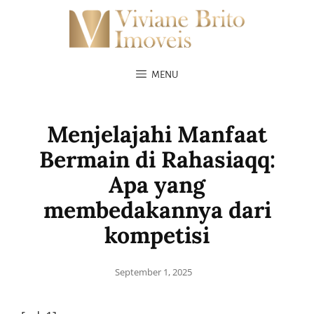
MENU
Menjelajahi Manfaat
Bermain di Rahasiaqq:
Apa yang
membedakannya dari
kompetisi
Posted
September 1, 2025
on