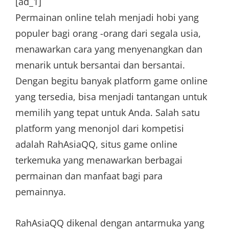
[ad_1]
Permainan online telah menjadi hobi yang
populer bagi orang -orang dari segala usia,
menawarkan cara yang menyenangkan dan
menarik untuk bersantai dan bersantai.
Dengan begitu banyak platform game online
yang tersedia, bisa menjadi tantangan untuk
memilih yang tepat untuk Anda. Salah satu
platform yang menonjol dari kompetisi
adalah RahAsiaQQ, situs game online
terkemuka yang menawarkan berbagai
permainan dan manfaat bagi para
pemainnya.
RahAsiaQQ dikenal dengan antarmuka yang