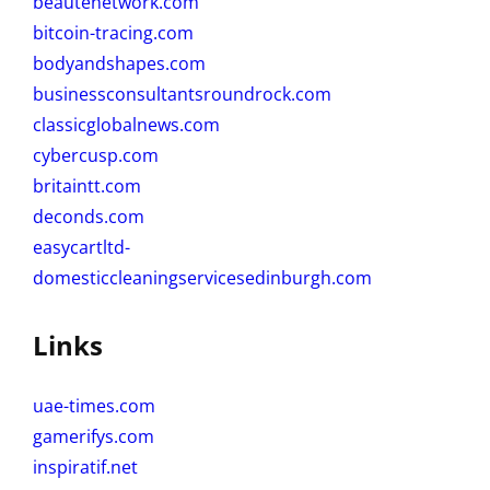
beautenetwork.com
bitcoin-tracing.com
bodyandshapes.com
businessconsultantsroundrock.com
classicglobalnews.com
cybercusp.com
britaintt.com
deconds.com
easycartltd-
domesticcleaningservicesedinburgh.com
Links
uae-times.com
gamerifys.com
inspiratif.net