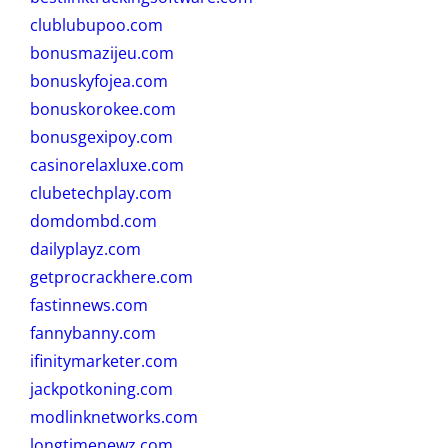
clublubupoo.com
bonusmazijeu.com
bonuskyfojea.com
bonuskorokee.com
bonusgexipoy.com
casinorelaxluxe.com
clubetechplay.com
domdombd.com
dailyplayz.com
getprocrackhere.com
fastinnews.com
fannybanny.com
ifinitymarketer.com
jackpotkoning.com
modlinknetworks.com
longtimenewz.com