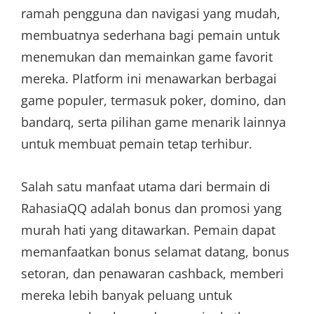
ramah pengguna dan navigasi yang mudah,
membuatnya sederhana bagi pemain untuk
menemukan dan memainkan game favorit
mereka. Platform ini menawarkan berbagai
game populer, termasuk poker, domino, dan
bandarq, serta pilihan game menarik lainnya
untuk membuat pemain tetap terhibur.
Salah satu manfaat utama dari bermain di
RahasiaQQ adalah bonus dan promosi yang
murah hati yang ditawarkan. Pemain dapat
memanfaatkan bonus selamat datang, bonus
setoran, dan penawaran cashback, memberi
mereka lebih banyak peluang untuk