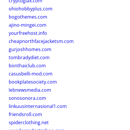
cryptoglax.com
ohiohobbyplus.com
bogothemes.com
ajino-mingei.com
yourfreehost.info
cheapnorthfacejacketsm.com
gurjoshhomes.com
tombradydiet.com
bonthaiclub.com
casusbelli-mod.com
bookplatesociety.com
lebnewsmedia.com
sonosonora.com
linkuusinternasional1.com
friendsroll.com
spiderclothing.net