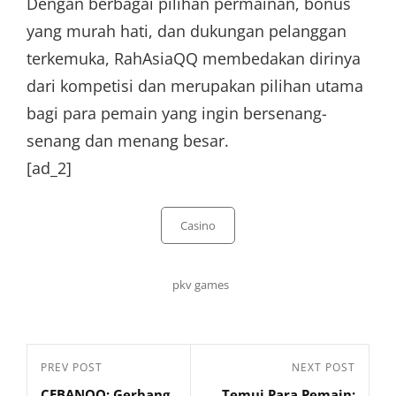
Dengan berbagai pilihan permainan, bonus
yang murah hati, dan dukungan pelanggan
terkemuka, RahAsiaQQ membedakan dirinya
dari kompetisi dan merupakan pilihan utama
bagi para pemain yang ingin bersenang-
senang dan menang besar.
[ad_2]
Categories
Casino
Tags,
pkv games
Post
Previous
PREV POST
Next
NEXT POST
navigation
CEBANQQ: Gerbang
Temui Para Pemain: