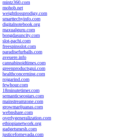
mintz360.com
mohob.net
weightlossprodigy.com
smarttechyinfo.com
digitalnotebook.org
maxualguru.com
bongdasuncity.com
slot-pachi.com
freespinsslot.com
paradisefurballs.com
aveuere.info
cannabinoidtimes.com
greenproductsgui.com
healthconcerning.com
rojgarind.com
fewhour.com
18minutetimer.com
semanticseostars.com
mainstreamzone.com
growmarijuanas.com
webnshare.com
overlygeneralization.com
ethiopianetwork.org
gadgetsmesh.com
justicefornevada.com