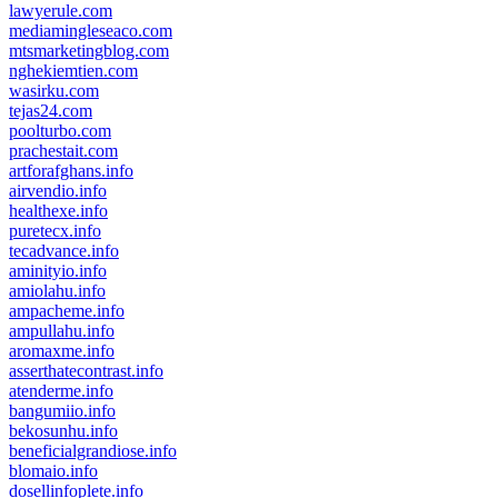
lawyerule.com
mediamingleseaco.com
mtsmarketingblog.com
nghekiemtien.com
wasirku.com
tejas24.com
poolturbo.com
prachestait.com
artforafghans.info
airvendio.info
healthexe.info
puretecx.info
tecadvance.info
aminityio.info
amiolahu.info
ampacheme.info
ampullahu.info
aromaxme.info
asserthatecontrast.info
atenderme.info
bangumiio.info
bekosunhu.info
beneficialgrandiose.info
blomaio.info
dosellinfoplete.info