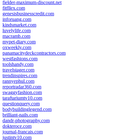
fielder-maximum-discount.net
fitfllex.com
genesisbusinesscredit.com
inforuang.com
kindsmarket.com
luvelylife.com
macramb.com
mypet-diary.com
oxweekly.com
panamacitydeckcontractors.com
westfashions.com
toolshandy.com
travelstager.com
trendinspires.com
rannyephul.com
reportradar360.com
swaggyfashion.com
taraftariumtv10.com
questionquery.com
bodybuildinglegend.com
brilliant-nails.com
dandr-photography.com
dokteroce.com
journal-francais.com
justintv10.com