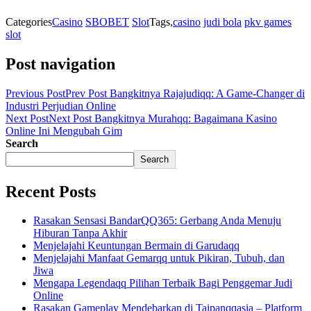
Categories
Casino
SBOBET
Slot
Tags,
casino
judi bola
pkv games
slot
Post navigation
Previous Post
Prev Post
Bangkitnya Rajajudiqq: A Game-Changer di
Industri Perjudian Online
Next Post
Next Post
Bangkitnya Murahqq: Bagaimana Kasino
Online Ini Mengubah Gim
Search
Search
Recent Posts
Rasakan Sensasi BandarQQ365: Gerbang Anda Menuju
Hiburan Tanpa Akhir
Menjelajahi Keuntungan Bermain di Garudaqq
Menjelajahi Manfaat Gemarqq untuk Pikiran, Tubuh, dan
Jiwa
Mengapa Legendaqq Pilihan Terbaik Bagi Penggemar Judi
Online
Rasakan Gameplay Mendebarkan di Taipanqqasia – Platform