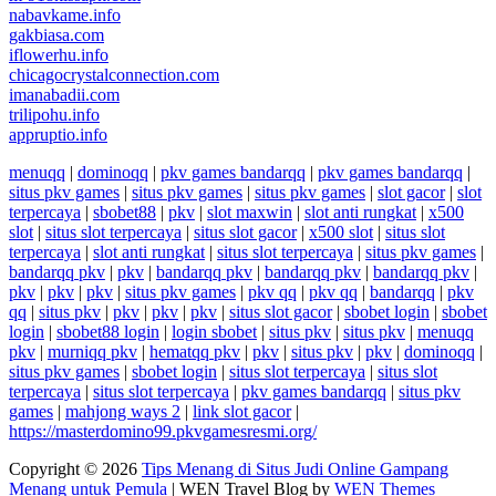
nabavkame.info
gakbiasa.com
iflowerhu.info
chicagocrystalconnection.com
imanabadii.com
trilipohu.info
appruptio.info
menuqq
|
dominoqq
|
pkv games bandarqq
|
pkv games bandarqq
|
situs pkv games
|
situs pkv games
|
situs pkv games
|
slot gacor
|
slot
terpercaya
|
sbobet88
|
pkv
|
slot maxwin
|
slot anti rungkat
|
x500
slot
|
situs slot terpercaya
|
situs slot gacor
|
x500 slot
|
situs slot
terpercaya
|
slot anti rungkat
|
situs slot terpercaya
|
situs pkv games
|
bandarqq pkv
|
pkv
|
bandarqq pkv
|
bandarqq pkv
|
bandarqq pkv
|
pkv
|
pkv
|
pkv
|
situs pkv games
|
pkv qq
|
pkv qq
|
bandarqq
|
pkv
qq
|
situs pkv
|
pkv
|
pkv
|
pkv
|
situs slot gacor
|
sbobet login
|
sbobet
login
|
sbobet88 login
|
login sbobet
|
situs pkv
|
situs pkv
|
menuqq
pkv
|
murniqq pkv
|
hematqq pkv
|
pkv
|
situs pkv
|
pkv
|
dominoqq
|
situs pkv games
|
sbobet login
|
situs slot terpercaya
|
situs slot
terpercaya
|
situs slot terpercaya
|
pkv games bandarqq
|
situs pkv
games
|
mahjong ways 2
|
link slot gacor
|
https://masterdomino99.pkvgamesresmi.org/
Copyright © 2026
Tips Menang di Situs Judi Online Gampang
Menang untuk Pemula
|
WEN Travel Blog by
WEN Themes