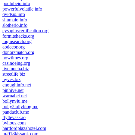
podtubeio.info
powerfulvolatile.info
qvidsio.info
shumaio.info
slotherio.info
cysapluscertification.org
fortnitehacks.org
loginsearch.org
aodecor.org
donorsmatch.org
nowtimes.org
casinoeing.org
livemocha.biz
streetlife.biz
hyves.biz
enoughinfo.net
pinhive.net
warnabet.net
bollym4u.me
bolly2tollyblog.me
pandaclub.me
flyttevask.io
byhous.com
hartfordplazahotel.com
m-918kissapk.com