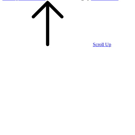
Scroll Up