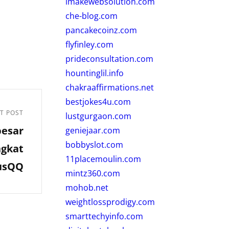
imakewebsolution.com
che-blog.com
pancakecoinz.com
flyfinley.com
prideconsultation.com
hountinglil.info
chakraaffirmations.net
bestjokes4u.com
T POST
lustgurgaon.com
besar
geniejaar.com
bobbyslot.com
ngkat
11placemoulin.com
rusQQ
mintz360.com
mohob.net
weightlossprodigy.com
smarttechyinfo.com