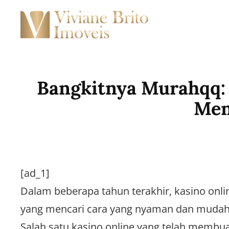
Temukan Tips Menang Di
TIPS MEN
PEMULA
Bangkitnya Murahqq: 
Men
[ad_1]
Dalam beberapa tahun terakhir, kasino onli
yang mencari cara yang nyaman dan mudah 
Salah satu kasino online yang telah membua