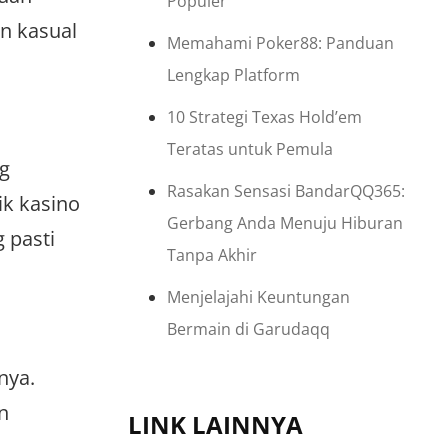
Populer
n kasual
Memahami Poker88: Panduan
Lengkap Platform
10 Strategi Texas Hold’em
Teratas untuk Pemula
g
Rasakan Sensasi BandarQQ365:
ik kasino
Gerbang Anda Menuju Hiburan
 pasti
Tanpa Akhir
Menjelajahi Keuntungan
Bermain di Garudaqq
nya.
n
LINK LAINNYA