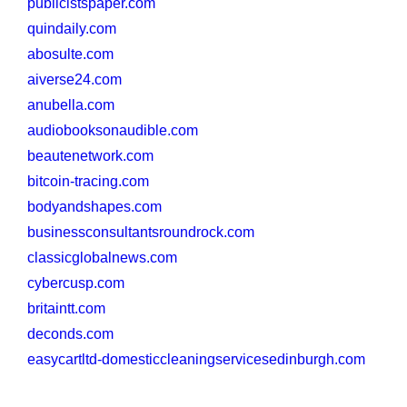
publicistspaper.com
quindaily.com
abosulte.com
aiverse24.com
anubella.com
audiobooksonaudible.com
beautenetwork.com
bitcoin-tracing.com
bodyandshapes.com
businessconsultantsroundrock.com
classicglobalnews.com
cybercusp.com
britaintt.com
deconds.com
easycartltd-domesticcleaningservicesedinburgh.com