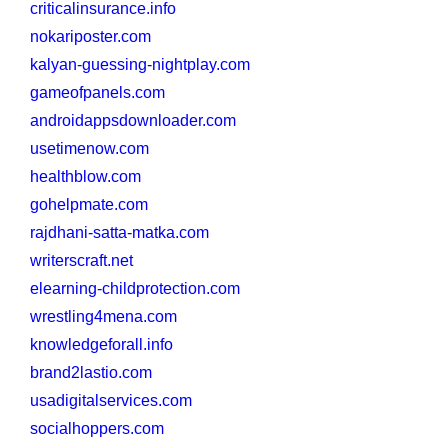
criticalinsurance.info
nokariposter.com
kalyan-guessing-nightplay.com
gameofpanels.com
androidappsdownloader.com
usetimenow.com
healthblow.com
gohelpmate.com
rajdhani-satta-matka.com
writerscraft.net
elearning-childprotection.com
wrestling4mena.com
knowledgeforall.info
brand2lastio.com
usadigitalservices.com
socialhoppers.com