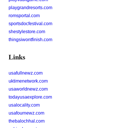
playgrandresorts.com
romsportal.com
sportsdocfestival.com
shestylestore.com
thingsiwontfinish.com
Links
usafullnewz.com
uktimenetwork.com
usaworldnewz.com
todayusaexplore.com
usalocality.com
usafournewz.com
thebalochhal.com