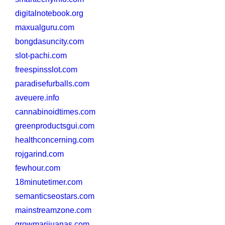
digitalnotebook.org
maxualguru.com
bongdasuncity.com
slot-pachi.com
freespinsslot.com
paradisefurballs.com
aveuere.info
cannabinoidtimes.com
greenproductsgui.com
healthconcerning.com
rojgarind.com
fewhour.com
18minutetimer.com
semanticseostars.com
mainstreamzone.com
growmarijuanas.com