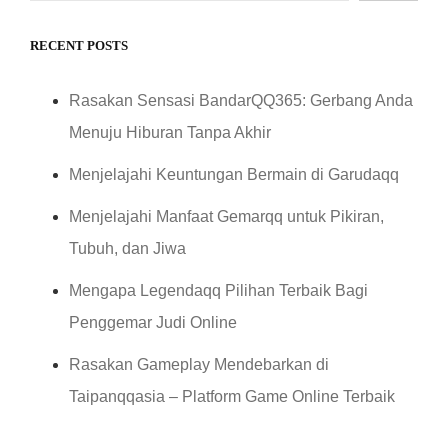
RECENT POSTS
Rasakan Sensasi BandarQQ365: Gerbang Anda
Menuju Hiburan Tanpa Akhir
Menjelajahi Keuntungan Bermain di Garudaqq
Menjelajahi Manfaat Gemarqq untuk Pikiran,
Tubuh, dan Jiwa
Mengapa Legendaqq Pilihan Terbaik Bagi
Penggemar Judi Online
Rasakan Gameplay Mendebarkan di
Taipanqqasia – Platform Game Online Terbaik