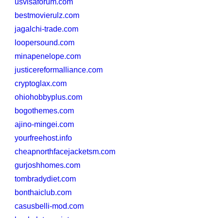
usvisaforum.com
bestmovierulz.com
jagalchi-trade.com
loopersound.com
minapenelope.com
justicereformalliance.com
cryptoglax.com
ohiohobbyplus.com
bogothemes.com
ajino-mingei.com
yourfreehost.info
cheapnorthfacejacketsm.com
gurjoshhomes.com
tombradydiet.com
bonthaiclub.com
casusbelli-mod.com