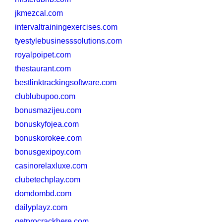
jkmezcal.com
intervaltrainingexercises.com
tyestylebusinesssolutions.com
royalpoipet.com
thestaurant.com
bestlinktrackingsoftware.com
clublubupoo.com
bonusmazijeu.com
bonuskyfojea.com
bonuskorokee.com
bonusgexipoy.com
casinorelaxluxe.com
clubetechplay.com
domdombd.com
dailyplayz.com
getprocrackhere.com