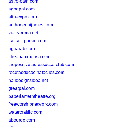
astro-bath.com
aghapal.com
altu-expo.com
authorjennijames.com
viajearoma.net
tsutsuji-parkin.com
agharab.com
cheapammousa.com
thepositiveladiessoccerclub.com
recetasdecocinafaciles.com
naildesignsidea.net
greatpai.com
paperlanterntheatre.org
freeworshipnetwork.com
watercraftllc.com
abourge.com