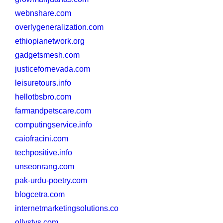
webnshare.com
overlygeneralization.com
ethiopianetwork.org
gadgetsmesh.com
justicefornevada.com
leisuretours.info
hellotbsbro.com
farmandpetscare.com
computingservice.info
caiofracini.com
techpositive.info
unseonrang.com
pak-urdu-poetry.com
blogcetra.com
internetmarketingsolutions.co
ollystvs.com