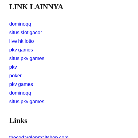
LINK LAINNYA
dominoqq
situs slot gacor
live hk lotto
pkv games
situs pkv games
pkv
poker
pkv games
dominoqq
situs pkv games
Links
thecedarglenmaltshop.com