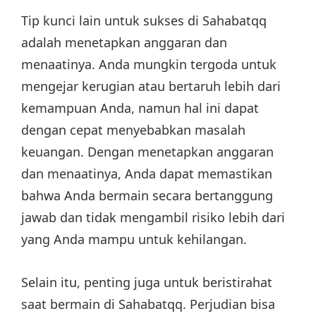
Tip kunci lain untuk sukses di Sahabatqq
adalah menetapkan anggaran dan
menaatinya. Anda mungkin tergoda untuk
mengejar kerugian atau bertaruh lebih dari
kemampuan Anda, namun hal ini dapat
dengan cepat menyebabkan masalah
keuangan. Dengan menetapkan anggaran
dan menaatinya, Anda dapat memastikan
bahwa Anda bermain secara bertanggung
jawab dan tidak mengambil risiko lebih dari
yang Anda mampu untuk kehilangan.
Selain itu, penting juga untuk beristirahat
saat bermain di Sahabatqq. Perjudian bisa