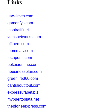
Links
uae-times.com
gamerifys.com
inspiratif.net
vsmsnetworks.com
offthem.com
ibommatv.com
techporfit.com
bekasionline.com
nbusinessplan.com
greenlife360.com
cantshoutitout.com
expressufabet.biz
mypuertoplata.net
thepioneerxpress.com