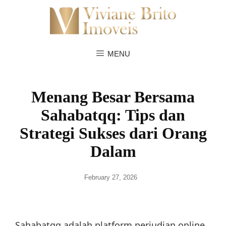
MENU
Menang Besar Bersama
Sahabatqq: Tips dan
Strategi Sukses dari Orang
Dalam
Posted
February 27, 2026
on
Sahabatqq adalah platform perjudian online