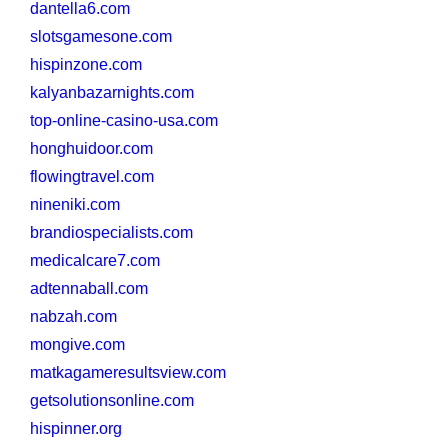
dantella6.com
slotsgamesone.com
hispinzone.com
kalyanbazarnights.com
top-online-casino-usa.com
honghuidoor.com
flowingtravel.com
nineniki.com
brandiospecialists.com
medicalcare7.com
adtennaball.com
nabzah.com
mongive.com
matkagameresultsview.com
getsolutionsonline.com
hispinner.org