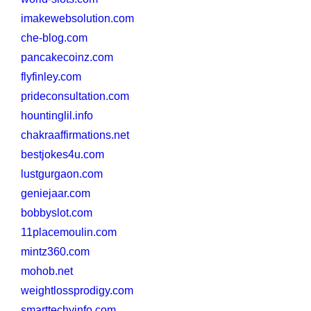
imakewebsolution.com
che-blog.com
pancakecoinz.com
flyfinley.com
prideconsultation.com
hountinglil.info
chakraaffirmations.net
bestjokes4u.com
lustgurgaon.com
geniejaar.com
bobbyslot.com
11placemoulin.com
mintz360.com
mohob.net
weightlossprodigy.com
smarttechyinfo.com