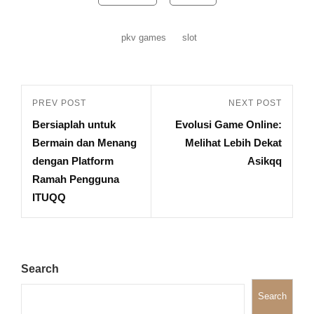
Tags,
pkv games
slot
Post
PREV POST
NEXT POST
Previous
Next
navigation
Bersiaplah untuk
Evolusi Game Online:
Post
Post
Bermain dan Menang
Melihat Lebih Dekat
dengan Platform
Asikqq
Ramah Pengguna
ITUQQ
Search
Search