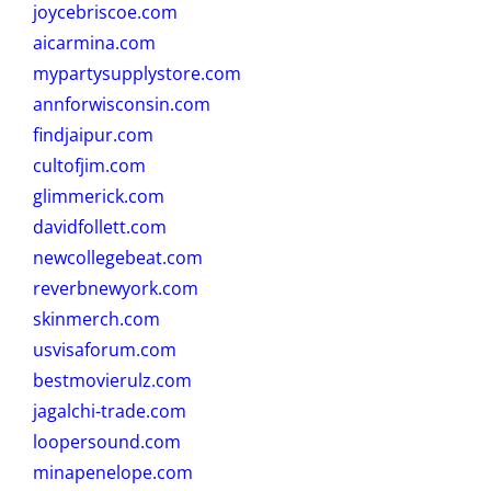
joycebriscoe.com
aicarmina.com
mypartysupplystore.com
annforwisconsin.com
findjaipur.com
cultofjim.com
glimmerick.com
davidfollett.com
newcollegebeat.com
reverbnewyork.com
skinmerch.com
usvisaforum.com
bestmovierulz.com
jagalchi-trade.com
loopersound.com
minapenelope.com