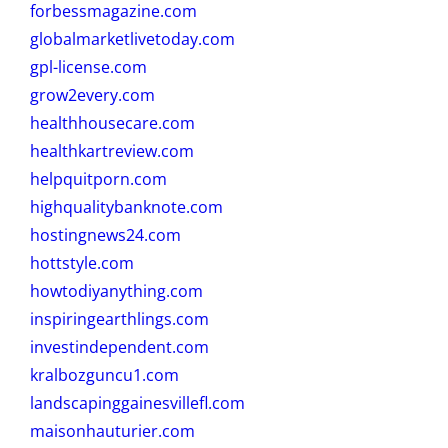
forbessmagazine.com
globalmarketlivetoday.com
gpl-license.com
grow2every.com
healthhousecare.com
healthkartreview.com
helpquitporn.com
highqualitybanknote.com
hostingnews24.com
hottstyle.com
howtodiyanything.com
inspiringearthlings.com
investindependent.com
kralbozguncu1.com
landscapinggainesvillefl.com
maisonhauturier.com