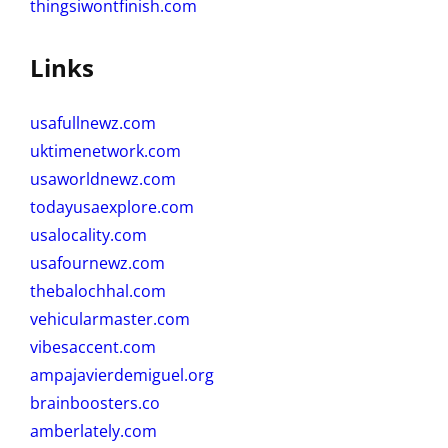
thingsiwontfinish.com
Links
usafullnewz.com
uktimenetwork.com
usaworldnewz.com
todayusaexplore.com
usalocality.com
usafournewz.com
thebalochhal.com
vehicularmaster.com
vibesaccent.com
ampajavierdemiguel.org
brainboosters.co
amberlately.com