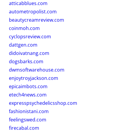
atticabblues.com
autometropolist.com
beautycreamreview.com
coinmoh.com
cyclopsreview.com
dattgen.com
didoivatnang.com
dogsbarks.com
dwmsoftwarehouse.com
enjoytroyjackson.com
epicaimbots.com
etech4news.com
expresspsychedelicsshop.com
fashionistani.com
feelingswed.com
firecabal.com