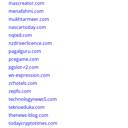
mascreator.com
menafahmi.com
mukhtarmeer.com
nascartoday.com
nqted.com
nzdriverlicence.com
pagalguru.com
pcegame.com
pgslot-r2.com
ws-expression.com
zchotels.com
zepfo.com
technologynews5.com
teknoeduka.com
thenews-blog.com
todaycryptotimes.com