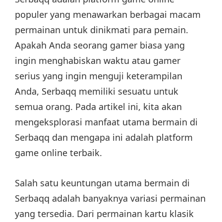
populer yang menawarkan berbagai macam
permainan untuk dinikmati para pemain.
Apakah Anda seorang gamer biasa yang
ingin menghabiskan waktu atau gamer
serius yang ingin menguji keterampilan
Anda, Serbaqq memiliki sesuatu untuk
semua orang. Pada artikel ini, kita akan
mengeksplorasi manfaat utama bermain di
Serbaqq dan mengapa ini adalah platform
game online terbaik.
Salah satu keuntungan utama bermain di
Serbaqq adalah banyaknya variasi permainan
yang tersedia. Dari permainan kartu klasik