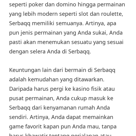
seperti poker dan domino hingga permainan
yang lebih modern seperti slot dan roulette,
Serbaqq memiliki semuanya. Artinya, apa
pun jenis permainan yang Anda sukai, Anda
pasti akan menemukan sesuatu yang sesuai
dengan selera Anda di Serbaqq.
Keuntungan lain dari bermain di Serbaqq
adalah kemudahan yang ditawarkan.
Daripada harus pergi ke kasino fisik atau
pusat permainan, Anda cukup masuk ke
Serbaqq dari kenyamanan rumah Anda
sendiri. Artinya, Anda dapat memainkan
game favorit kapan pun Anda mau, tanpa
harus khawatir tentang perjalanan atau