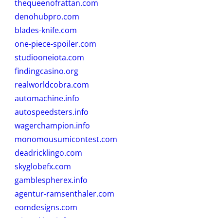
thequeenofrattan.com
denohubpro.com
blades-knife.com
one-piece-spoiler.com
studiooneiota.com
findingcasino.org
realworldcobra.com
automachine.info
autospeedsters.info
wagerchampion.info
monomousumicontest.com
deadricklingo.com
skyglobefx.com
gamblespherex.info
agentur-ramsenthaler.com
eomdesigns.com