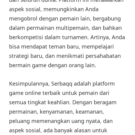
aspek sosial, memungkinkan Anda
mengobrol dengan pemain lain, bergabung
dalam permainan multipemain, dan bahkan
berkompetisi dalam turnamen. Artinya, Anda
bisa mendapat teman baru, mempelajari
strategi baru, dan menikmati persahabatan
bermain game dengan orang lain.
Kesimpulannya, Serbaqq adalah platform
game online terbaik untuk pemain dari
semua tingkat keahlian. Dengan beragam
permainan, kenyamanan, keamanan,
peluang memenangkan uang nyata, dan
aspek sosial, ada banyak alasan untuk