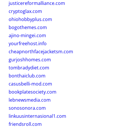
justicereformalliance.com
cryptoglax.com
ohiohobbyplus.com
bogothemes.com
ajino-mingei.com
yourfreehost.info
cheapnorthfacejacketsm.com
gurjoshhomes.com
tombradydiet.com
bonthaiclub.com
casusbelli-mod.com
bookplatesociety.com
lebnewsmedia.com
sonosonora.com
linkuusinternasional1.com
friendsroll.com