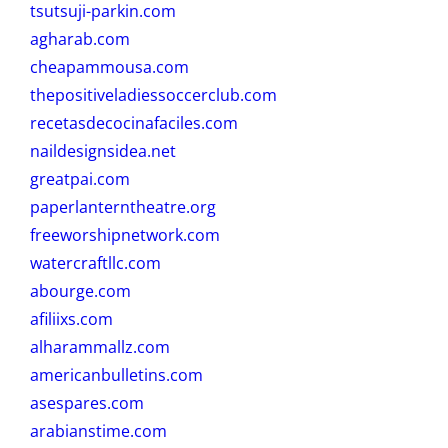
tsutsuji-parkin.com
agharab.com
cheapammousa.com
thepositiveladiessoccerclub.com
recetasdecocinafaciles.com
naildesignsidea.net
greatpai.com
paperlanterntheatre.org
freeworshipnetwork.com
watercraftllc.com
abourge.com
afiliixs.com
alharammallz.com
americanbulletins.com
asespares.com
arabianstime.com