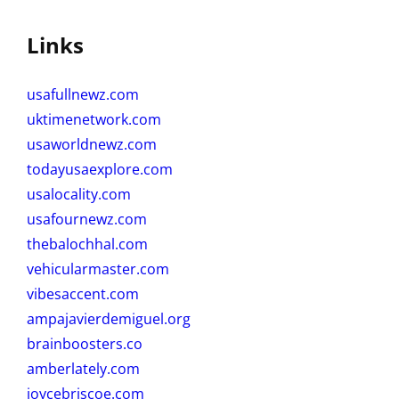
Links
usafullnewz.com
uktimenetwork.com
usaworldnewz.com
todayusaexplore.com
usalocality.com
usafournewz.com
thebalochhal.com
vehicularmaster.com
vibesaccent.com
ampajavierdemiguel.org
brainboosters.co
amberlately.com
joycebriscoe.com