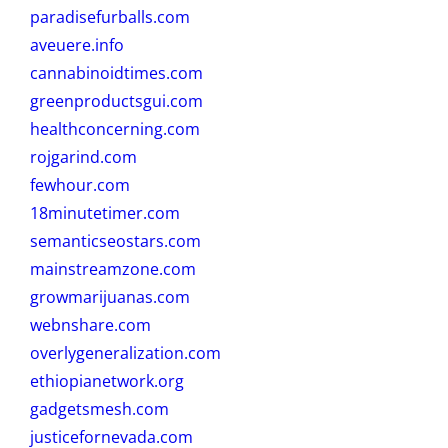
paradisefurballs.com
aveuere.info
cannabinoidtimes.com
greenproductsgui.com
healthconcerning.com
rojgarind.com
fewhour.com
18minutetimer.com
semanticseostars.com
mainstreamzone.com
growmarijuanas.com
webnshare.com
overlygeneralization.com
ethiopianetwork.org
gadgetsmesh.com
justicefornevada.com