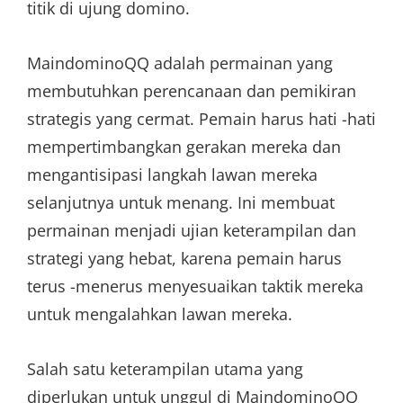
titik di ujung domino.
MaindominoQQ adalah permainan yang
membutuhkan perencanaan dan pemikiran
strategis yang cermat. Pemain harus hati -hati
mempertimbangkan gerakan mereka dan
mengantisipasi langkah lawan mereka
selanjutnya untuk menang. Ini membuat
permainan menjadi ujian keterampilan dan
strategi yang hebat, karena pemain harus
terus -menerus menyesuaikan taktik mereka
untuk mengalahkan lawan mereka.
Salah satu keterampilan utama yang
diperlukan untuk unggul di MaindominoQQ