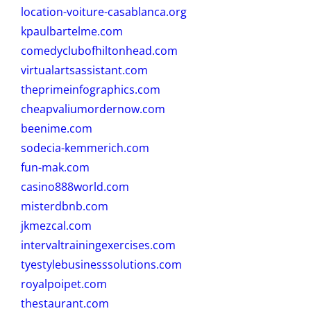
location-voiture-casablanca.org
kpaulbartelme.com
comedyclubofhiltonhead.com
virtualartsassistant.com
theprimeinfographics.com
cheapvaliumordernow.com
beenime.com
sodecia-kemmerich.com
fun-mak.com
casino888world.com
misterdbnb.com
jkmezcal.com
intervaltrainingexercises.com
tyestylebusinesssolutions.com
royalpoipet.com
thestaurant.com