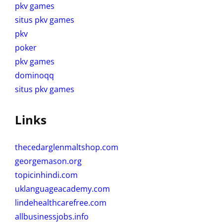
pkv games
situs pkv games
pkv
poker
pkv games
dominoqq
situs pkv games
Links
thecedarglenmaltshop.com
georgemason.org
topicinhindi.com
uklanguageacademy.com
lindehealthcarefree.com
allbusinessjobs.info