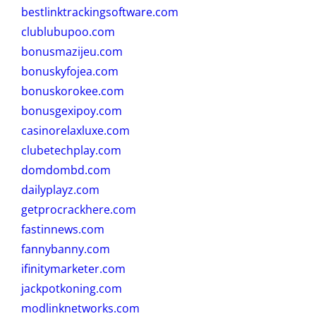
bestlinktrackingsoftware.com
clublubupoo.com
bonusmazijeu.com
bonuskyfojea.com
bonuskorokee.com
bonusgexipoy.com
casinorelaxluxe.com
clubetechplay.com
domdombd.com
dailyplayz.com
getprocrackhere.com
fastinnews.com
fannybanny.com
ifinitymarketer.com
jackpotkoning.com
modlinknetworks.com