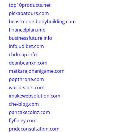
top10products.net
pickabatours.com
beastmode-bodybuilding.com
financelplan.info
businessfuture.info
infojudibet.com
cbdmap.info
deanbeanxn.com
matkarajdhanigame.com
popthrone.com
world-slots.com
imakewebsolution.com
che-blog.com
pancakecoinz.com
flyfinley.com
prideconsultation.com