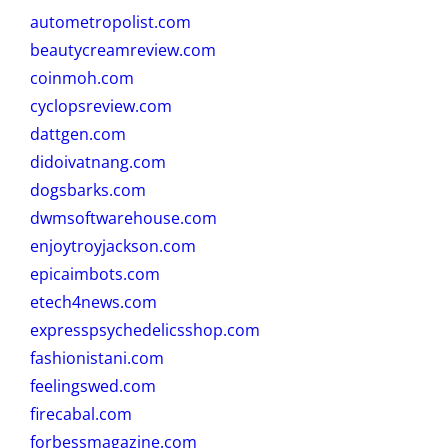
autometropolist.com
beautycreamreview.com
coinmoh.com
cyclopsreview.com
dattgen.com
didoivatnang.com
dogsbarks.com
dwmsoftwarehouse.com
enjoytroyjackson.com
epicaimbots.com
etech4news.com
expresspsychedelicsshop.com
fashionistani.com
feelingswed.com
firecabal.com
forbessmagazine.com