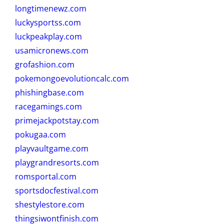
longtimenewz.com
luckysportss.com
luckpeakplay.com
usamicronews.com
grofashion.com
pokemongoevolutioncalc.com
phishingbase.com
racegamings.com
primejackpotstay.com
pokugaa.com
playvaultgame.com
playgrandresorts.com
romsportal.com
sportsdocfestival.com
shestylestore.com
thingsiwontfinish.com