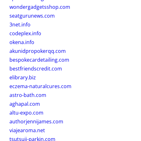
wondergadgetsshop.com
seatgurunews.com
3net.info
codeplex.info
okena.info
akunidpropokerqq.com
bespokecardetailing.com
bestfriendscredit.com
elibrary.biz
eczema-naturalcures.com
astro-bath.com
aghapal.com
altu-expo.com
authorjennijames.com
viajearoma.net
tsutsuji-parkin.com