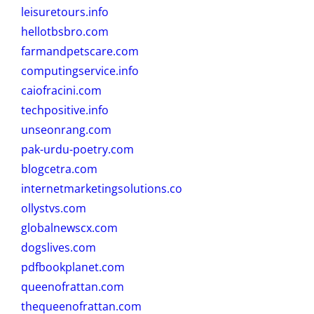
leisuretours.info
hellotbsbro.com
farmandpetscare.com
computingservice.info
caiofracini.com
techpositive.info
unseonrang.com
pak-urdu-poetry.com
blogcetra.com
internetmarketingsolutions.co
ollystvs.com
globalnewscx.com
dogslives.com
pdfbookplanet.com
queenofrattan.com
thequeenofrattan.com