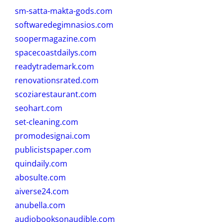
sm-satta-makta-gods.com
softwaredegimnasios.com
soopermagazine.com
spacecoastdailys.com
readytrademark.com
renovationsrated.com
scoziarestaurant.com
seohart.com
set-cleaning.com
promodesignai.com
publicistspaper.com
quindaily.com
abosulte.com
aiverse24.com
anubella.com
audiobooksonaudible.com