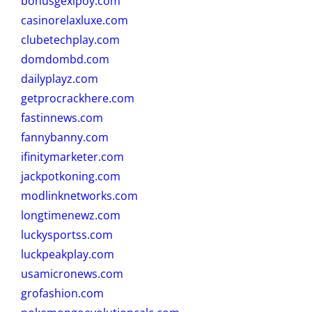
bonusgexipoy.com
casinorelaxluxe.com
clubetechplay.com
domdombd.com
dailyplayz.com
getprocrackhere.com
fastinnews.com
fannybanny.com
ifinitymarketer.com
jackpotkoning.com
modlinknetworks.com
longtimenewz.com
luckysportss.com
luckpeakplay.com
usamicronews.com
grofashion.com