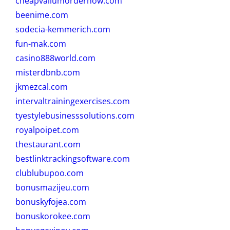
cheapvaliumordernow.com
beenime.com
sodecia-kemmerich.com
fun-mak.com
casino888world.com
misterdbnb.com
jkmezcal.com
intervaltrainingexercises.com
tyestylebusinesssolutions.com
royalpoipet.com
thestaurant.com
bestlinktrackingsoftware.com
clublubupoo.com
bonusmazijeu.com
bonuskyfojea.com
bonuskorokee.com