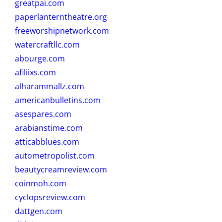
greatpai.com
paperlanterntheatre.org
freeworshipnetwork.com
watercraftllc.com
abourge.com
afiliixs.com
alharammallz.com
americanbulletins.com
asespares.com
arabianstime.com
atticabblues.com
autometropolist.com
beautycreamreview.com
coinmoh.com
cyclopsreview.com
dattgen.com