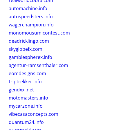
realworldcobra.com
automachine.info
autospeedsters.info
wagerchampion.info
monomousumicontest.com
deadricklingo.com
skyglobefx.com
gamblespherex.info
agentur-ramsenthaler.com
eomdesigns.com
triptrekker.info
gendxxi.net
motomasters.info
mycarzone.info
vibecasaconcepts.com
quantum24.info