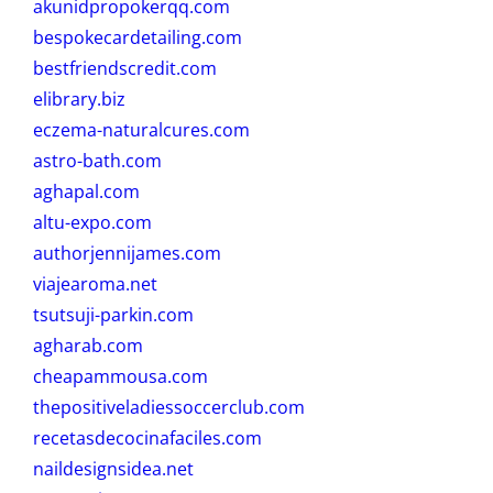
akunidpropokerqq.com
bespokecardetailing.com
bestfriendscredit.com
elibrary.biz
eczema-naturalcures.com
astro-bath.com
aghapal.com
altu-expo.com
authorjennijames.com
viajearoma.net
tsutsuji-parkin.com
agharab.com
cheapammousa.com
thepositiveladiessoccerclub.com
recetasdecocinafaciles.com
naildesignsidea.net