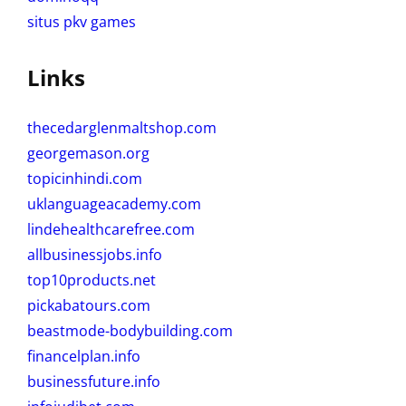
situs pkv games
Links
thecedarglenmaltshop.com
georgemason.org
topicinhindi.com
uklanguageacademy.com
lindehealthcarefree.com
allbusinessjobs.info
top10products.net
pickabatours.com
beastmode-bodybuilding.com
financelplan.info
businessfuture.info