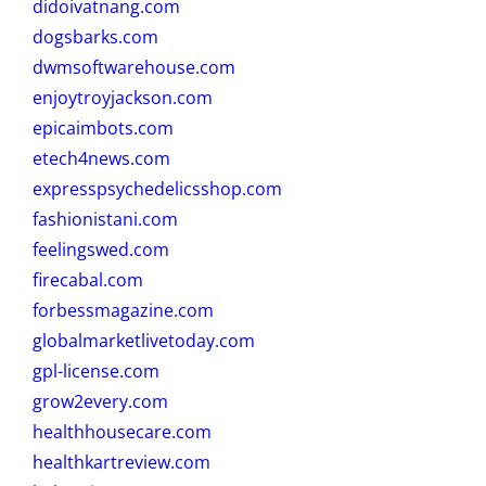
didoivatnang.com
dogsbarks.com
dwmsoftwarehouse.com
enjoytroyjackson.com
epicaimbots.com
etech4news.com
expresspsychedelicsshop.com
fashionistani.com
feelingswed.com
firecabal.com
forbessmagazine.com
globalmarketlivetoday.com
gpl-license.com
grow2every.com
healthhousecare.com
healthkartreview.com