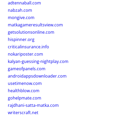
adtennaball.com
nabzah.com
mongive.com
matkagameresultsview.com
getsolutionsonline.com
hispinner.org
criticalinsurance.info
nokariposter.com
kalyan-guessing-nightplay.com
gameofpanels.com
androidappsdownloader.com
usetimenow.com
healthblow.com
gohelpmate.com
rajdhani-satta-matka.com
writerscraft.net