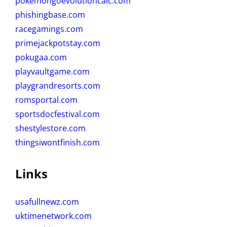
pokemongoevolutioncalc.com
phishingbase.com
racegamings.com
primejackpotstay.com
pokugaa.com
playvaultgame.com
playgrandresorts.com
romsportal.com
sportsdocfestival.com
shestylestore.com
thingsiwontfinish.com
Links
usafullnewz.com
uktimenetwork.com