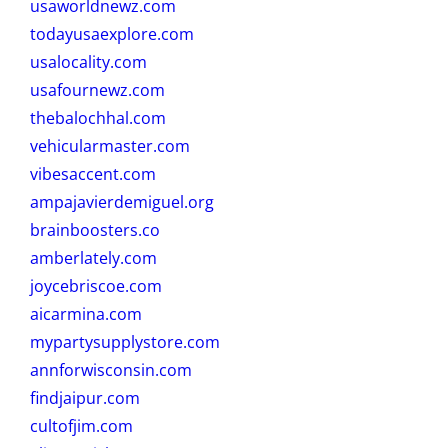
usaworldnewz.com
todayusaexplore.com
usalocality.com
usafournewz.com
thebalochhal.com
vehicularmaster.com
vibesaccent.com
ampajavierdemiguel.org
brainboosters.co
amberlately.com
joycebriscoe.com
aicarmina.com
mypartysupplystore.com
annforwisconsin.com
findjaipur.com
cultofjim.com