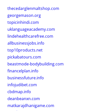
thecedarglenmaltshop.com
georgemason.org
topicinhindi.com
uklanguageacademy.com
lindehealthcarefree.com
allbusinessjobs.info
top10products.net
pickabatours.com
beastmode-bodybuilding.com
financelplan.info
businessfuture.info
infojudibet.com
cbdmap.info
deanbeanxn.com
matkarajdhanigame.com