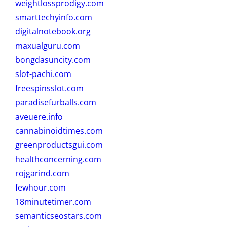
weightlossprodigy.com
smarttechyinfo.com
digitalnotebook.org
maxualguru.com
bongdasuncity.com
slot-pachi.com
freespinsslot.com
paradisefurballs.com
aveuere.info
cannabinoidtimes.com
greenproductsgui.com
healthconcerning.com
rojgarind.com
fewhour.com
18minutetimer.com
semanticseostars.com