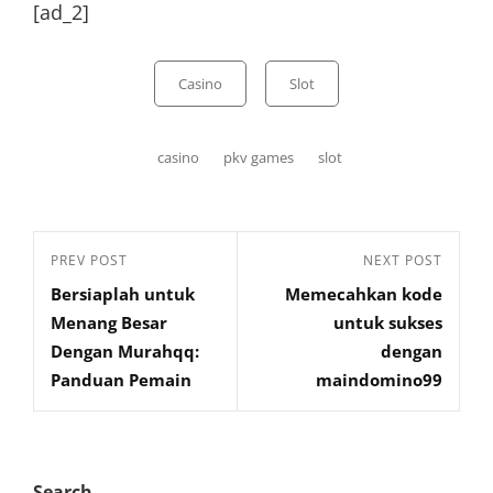
[ad_2]
Categories
Casino
Slot
Tags,
casino
pkv games
slot
Post
Previous
PREV POST
Next
NEXT POST
navigation
Bersiaplah untuk
Memecahkan kode
Post
Post
Menang Besar
untuk sukses
Dengan Murahqq:
dengan
Panduan Pemain
maindomino99
Search