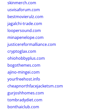
skinmerch.com
usvisaforum.com
bestmovierulz.com
jagalchi-trade.com
loopersound.com
minapenelope.com
justicereformalliance.com
cryptoglax.com
ohiohobbyplus.com
bogothemes.com
ajino-mingei.com
yourfreehost.info
cheapnorthfacejacketsm.com
gurjoshhomes.com
tombradydiet.com
bonthaiclub.com