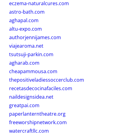
eczema-naturalcures.com
astro-bath.com
aghapal.com
altu-expo.com
authorjennijames.com
viajearoma.net
tsutsuji-parkin.com
agharab.com
cheapammousa.com
thepositiveladiessoccerclub.com
recetasdecocinafaciles.com
naildesignsidea.net
greatpai.com
paperlanterntheatre.org
freeworshipnetwork.com
watercraftllc.com