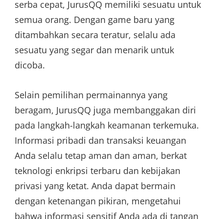
serba cepat, JurusQQ memiliki sesuatu untuk
semua orang. Dengan game baru yang
ditambahkan secara teratur, selalu ada
sesuatu yang segar dan menarik untuk
dicoba.
Selain pemilihan permainannya yang
beragam, JurusQQ juga membanggakan diri
pada langkah-langkah keamanan terkemuka.
Informasi pribadi dan transaksi keuangan
Anda selalu tetap aman dan aman, berkat
teknologi enkripsi terbaru dan kebijakan
privasi yang ketat. Anda dapat bermain
dengan ketenangan pikiran, mengetahui
bahwa informasi sensitif Anda ada di tangan