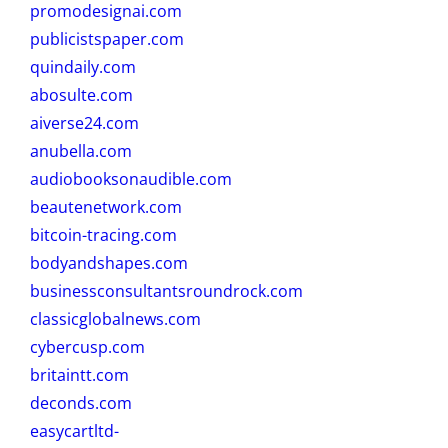
promodesignai.com
publicistspaper.com
quindaily.com
abosulte.com
aiverse24.com
anubella.com
audiobooksonaudible.com
beautenetwork.com
bitcoin-tracing.com
bodyandshapes.com
businessconsultantsroundrock.com
classicglobalnews.com
cybercusp.com
britaintt.com
deconds.com
easycartltd-