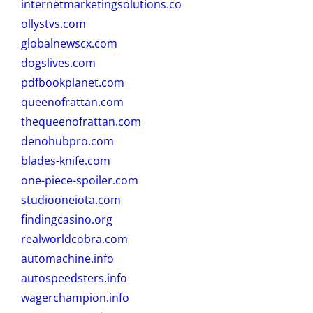
internetmarketingsolutions.co
ollystvs.com
globalnewscx.com
dogslives.com
pdfbookplanet.com
queenofrattan.com
thequeenofrattan.com
denohubpro.com
blades-knife.com
one-piece-spoiler.com
studiooneiota.com
findingcasino.org
realworldcobra.com
automachine.info
autospeedsters.info
wagerchampion.info