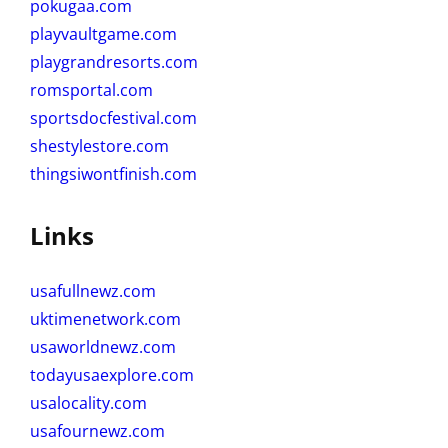
pokugaa.com
playvaultgame.com
playgrandresorts.com
romsportal.com
sportsdocfestival.com
shestylestore.com
thingsiwontfinish.com
Links
usafullnewz.com
uktimenetwork.com
usaworldnewz.com
todayusaexplore.com
usalocality.com
usafournewz.com