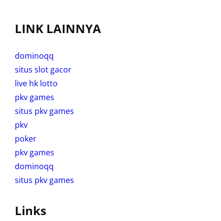
LINK LAINNYA
dominoqq
situs slot gacor
live hk lotto
pkv games
situs pkv games
pkv
poker
pkv games
dominoqq
situs pkv games
Links