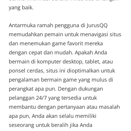
yang baik.
Antarmuka ramah pengguna di JurusQQ
memudahkan pemain untuk menavigasi situs
dan menemukan game favorit mereka
dengan cepat dan mudah. Apakah Anda
bermain di komputer desktop, tablet, atau
ponsel cerdas, situs ini dioptimalkan untuk
pengalaman bermain game yang mulus di
perangkat apa pun. Dengan dukungan
pelanggan 24/7 yang tersedia untuk
membantu dengan pertanyaan atau masalah
apa pun, Anda akan selalu memiliki
seseorang untuk beralih jika Anda