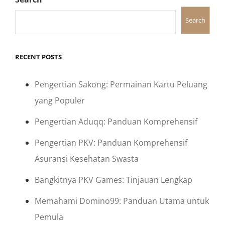
Search
RECENT POSTS
Pengertian Sakong: Permainan Kartu Peluang
yang Populer
Pengertian Aduqq: Panduan Komprehensif
Pengertian PKV: Panduan Komprehensif
Asuransi Kesehatan Swasta
Bangkitnya PKV Games: Tinjauan Lengkap
Memahami Domino99: Panduan Utama untuk
Pemula