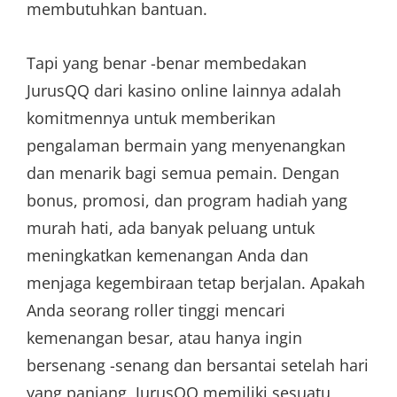
membutuhkan bantuan.
Tapi yang benar -benar membedakan
JurusQQ dari kasino online lainnya adalah
komitmennya untuk memberikan
pengalaman bermain yang menyenangkan
dan menarik bagi semua pemain. Dengan
bonus, promosi, dan program hadiah yang
murah hati, ada banyak peluang untuk
meningkatkan kemenangan Anda dan
menjaga kegembiraan tetap berjalan. Apakah
Anda seorang roller tinggi mencari
kemenangan besar, atau hanya ingin
bersenang -senang dan bersantai setelah hari
yang panjang, JurusQQ memiliki sesuatu