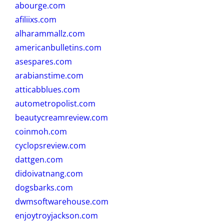
abourge.com
afiliixs.com
alharammallz.com
americanbulletins.com
asespares.com
arabianstime.com
atticabblues.com
autometropolist.com
beautycreamreview.com
coinmoh.com
cyclopsreview.com
dattgen.com
didoivatnang.com
dogsbarks.com
dwmsoftwarehouse.com
enjoytroyjackson.com