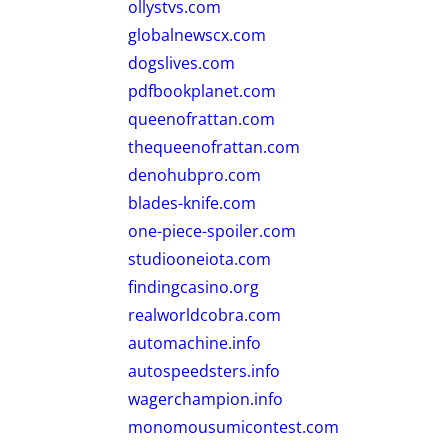
ollystvs.com
globalnewscx.com
dogslives.com
pdfbookplanet.com
queenofrattan.com
thequeenofrattan.com
denohubpro.com
blades-knife.com
one-piece-spoiler.com
studiooneiota.com
findingcasino.org
realworldcobra.com
automachine.info
autospeedsters.info
wagerchampion.info
monomousumicontest.com