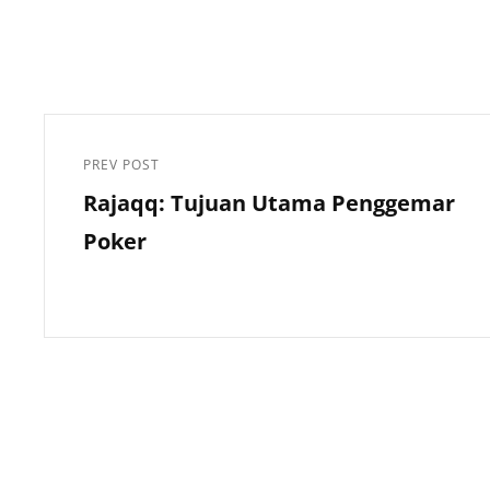
Post
navigation
PREV POST
Previous
Rajaqq: Tujuan Utama Penggemar
Post
Poker