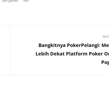
Tags,
pkv games
slot
NEX
Next
Bangkitnya PokerPelangi: Me
Post
Lebih Dekat Platform Poker O
Po