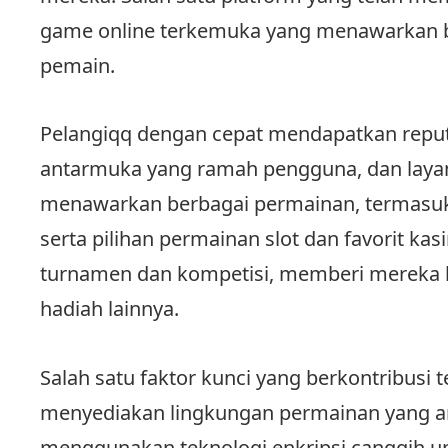
game online terkemuka yang menawarkan be
pemain.
Pelangiqq dengan cepat mendapatkan reputa
antarmuka yang ramah pengguna, dan layana
menawarkan berbagai permainan, termasuk 
serta pilihan permainan slot dan favorit kas
turnamen dan kompetisi, memberi mereka
hadiah lainnya.
Salah satu faktor kunci yang berkontribusi
menyediakan lingkungan permainan yang am
menggunakan teknologi enkripsi canggih un