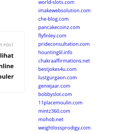
world-slots.com
imakewebsolution.com
che-blog.com
pancakecoinz.com
flyfinley.com
prideconsultation.com
T POST
hountinglil.info
lihat
chakraaffirmations.net
nline
bestjokes4u.com
puler
lustgurgaon.com
geniejaar.com
bobbyslot.com
11placemoulin.com
mintz360.com
mohob.net
weightlossprodigy.com