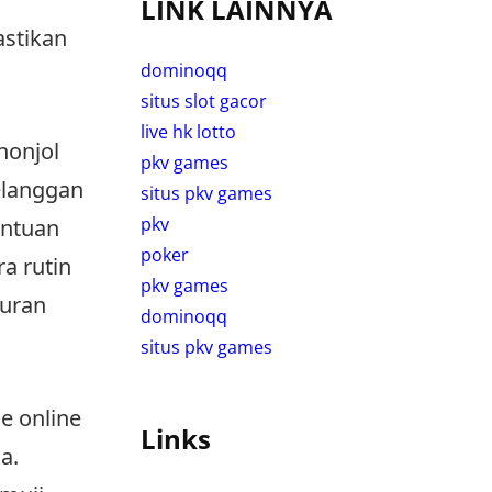
LINK LAINNYA
stikan
dominoqq
situs slot gacor
live hk lotto
nonjol
pkv games
elanggan
situs pkv games
pkv
antuan
poker
a rutin
pkv games
buran
dominoqq
situs pkv games
e online
Links
a.