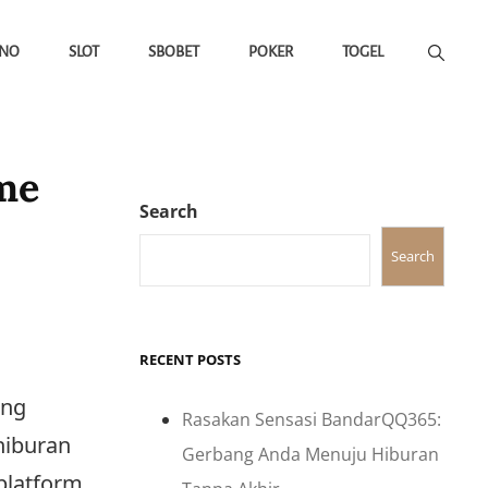
INO
SLOT
SBOBET
POKER
TOGEL
ik Untuk Meningkatkan Peluang Menang Anda Dan Raih Kemenangan Besar.
GAMPANG MENANG UNTUK
me
Search
Search
RECENT POSTS
ang
Rasakan Sensasi BandarQQ365:
hiburan
Gerbang Anda Menuju Hiburan
platform