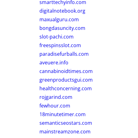
smarttechyinfo.com
digitalnotebook.org
maxualguru.com
bongdasuncity.com
slot-pachi.com
freespinsslot.com
paradisefurballs.com
aveuere.info
cannabinoidtimes.com
greenproductsgui.com
healthconcerning.com
rojgarind.com
fewhour.com
18minutetimer.com
semanticseostars.com
mainstreamzone.com