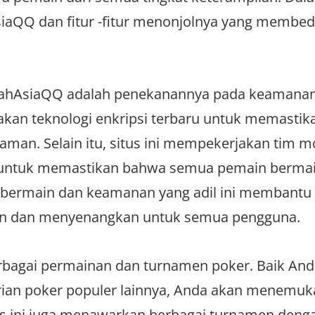
hasiaQQ dan fitur -fitur menonjolnya yang memb
 RahAsiaQQ adalah penekanannya pada keamana
akan teknologi enkripsi terbaru untuk memastik
an. Selain itu, situs ini mempekerjakan tim m
untuk memastikan bahwa semua pemain bermai
k bermain dan keamanan yang adil ini membantu
an dan menyenangkan untuk semua pengguna.
berbagai permainan dan turnamen poker. Baik An
ian poker populer lainnya, Anda akan menemuk
tus ini juga menawarkan berbagai turnamen deng