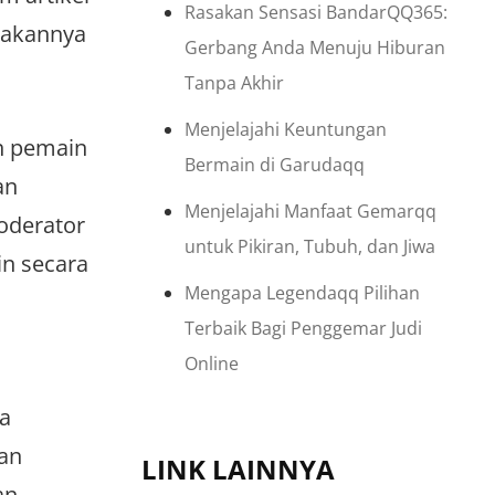
Rasakan Sensasi BandarQQ365:
edakannya
Gerbang Anda Menuju Hiburan
Tanpa Akhir
Menjelajahi Keuntungan
n pemain
Bermain di Garudaqq
an
Menjelajahi Manfaat Gemarqq
oderator
untuk Pikiran, Tubuh, dan Jiwa
n secara
Mengapa Legendaqq Pilihan
Terbaik Bagi Penggemar Judi
Online
da
an
LINK LAINNYA
an