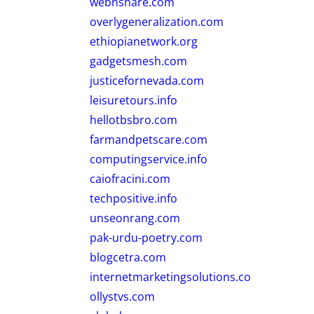
webnshare.com
overlygeneralization.com
ethiopianetwork.org
gadgetsmesh.com
justicefornevada.com
leisuretours.info
hellotbsbro.com
farmandpetscare.com
computingservice.info
caiofracini.com
techpositive.info
unseonrang.com
pak-urdu-poetry.com
blogcetra.com
internetmarketingsolutions.co
ollystvs.com