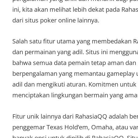
ini, kita akan melihat lebih dekat pada Ra
dari situs poker online lainnya.
Salah satu fitur utama yang membedakan
dan permainan yang adil. Situs ini menggun
bahwa semua data pemain tetap aman dan am
berpengalaman yang memantau gameplay 
adil dan mengikuti aturan. Komitmen untu
menciptakan lingkungan bermain yang am
Fitur unik lainnya dari RahasiaQQ adalah 
penggemar Texas Hold’em, Omaha, atau var
banyak opsi untuk dipilih di RahasiaQQ. Si