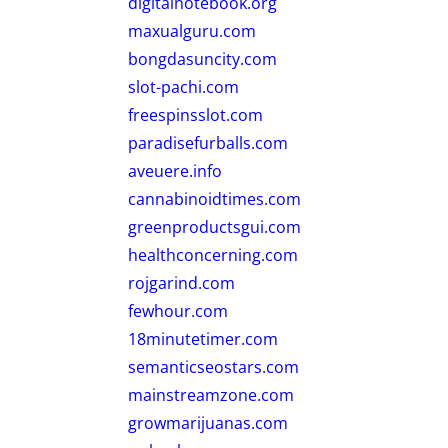
digitalnotebook.org
maxualguru.com
bongdasuncity.com
slot-pachi.com
freespinsslot.com
paradisefurballs.com
aveuere.info
cannabinoidtimes.com
greenproductsgui.com
healthconcerning.com
rojgarind.com
fewhour.com
18minutetimer.com
semanticseostars.com
mainstreamzone.com
growmarijuanas.com