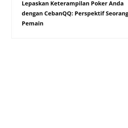
Lepaskan Keterampilan Poker Anda
Post
dengan CebanQQ: Perspektif Seoran
Pemain