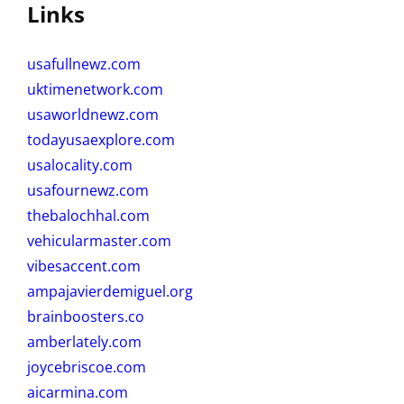
Links
usafullnewz.com
uktimenetwork.com
usaworldnewz.com
todayusaexplore.com
usalocality.com
usafournewz.com
thebalochhal.com
vehicularmaster.com
vibesaccent.com
ampajavierdemiguel.org
brainboosters.co
amberlately.com
joycebriscoe.com
aicarmina.com