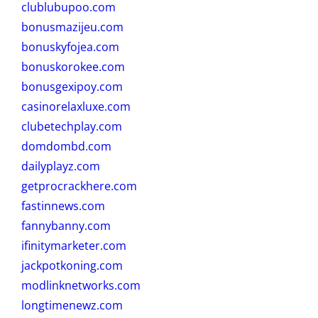
clublubupoo.com
bonusmazijeu.com
bonuskyfojea.com
bonuskorokee.com
bonusgexipoy.com
casinorelaxluxe.com
clubetechplay.com
domdombd.com
dailyplayz.com
getprocrackhere.com
fastinnews.com
fannybanny.com
ifinitymarketer.com
jackpotkoning.com
modlinknetworks.com
longtimenewz.com