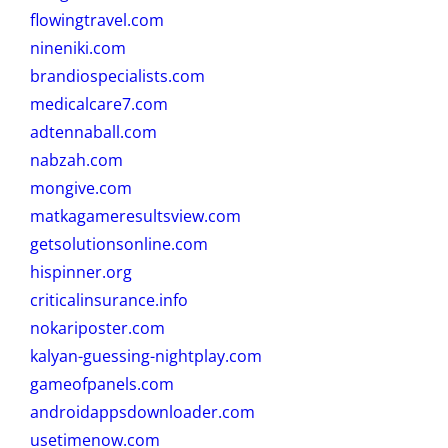
flowingtravel.com
nineniki.com
brandiospecialists.com
medicalcare7.com
adtennaball.com
nabzah.com
mongive.com
matkagameresultsview.com
getsolutionsonline.com
hispinner.org
criticalinsurance.info
nokariposter.com
kalyan-guessing-nightplay.com
gameofpanels.com
androidappsdownloader.com
usetimenow.com