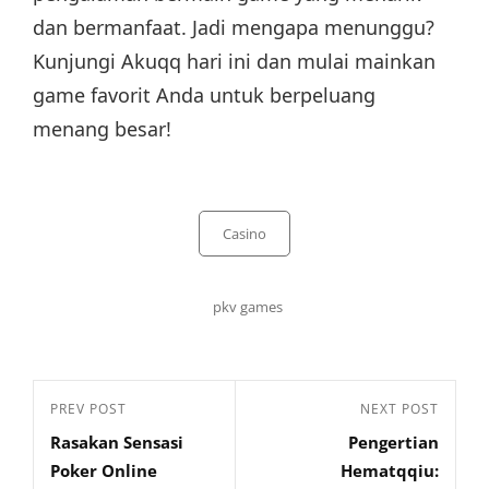
dan bermanfaat. Jadi mengapa menunggu?
Kunjungi Akuqq ​​hari ini dan mulai mainkan
game favorit Anda untuk berpeluang
menang besar!
Categories
Casino
Tags,
pkv games
Post
Previous
PREV POST
Next
NEXT POST
navigation
Rasakan Sensasi
Pengertian
Post
Post
Poker Online
Hematqqiu: