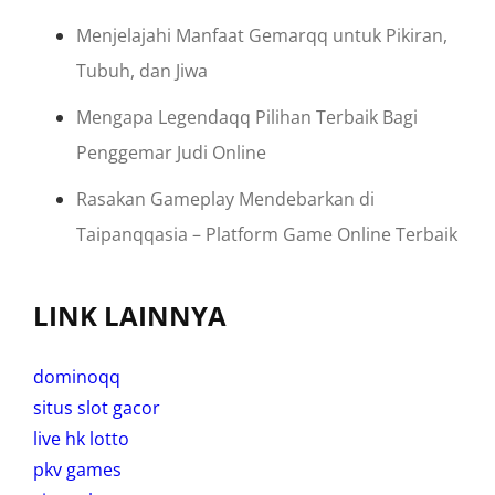
Menjelajahi Manfaat Gemarqq untuk Pikiran,
Tubuh, dan Jiwa
Mengapa Legendaqq Pilihan Terbaik Bagi
Penggemar Judi Online
Rasakan Gameplay Mendebarkan di
Taipanqqasia – Platform Game Online Terbaik
LINK LAINNYA
dominoqq
situs slot gacor
live hk lotto
pkv games