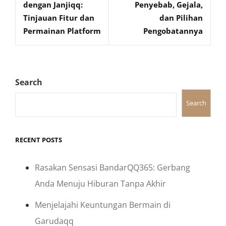
dengan Janjiqq:
Penyebab, Gejala,
Tinjauan Fitur dan
dan Pilihan
Permainan Platform
Pengobatannya
Search
Search
RECENT POSTS
Rasakan Sensasi BandarQQ365: Gerbang
Anda Menuju Hiburan Tanpa Akhir
Menjelajahi Keuntungan Bermain di
Garudaqq