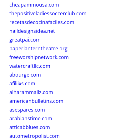
cheapammousa.com
thepositiveladiessoccerclub.com
recetasdecocinafaciles.com
naildesignsidea.net
greatpai.com
paperlanterntheatre.org
freeworshipnetwork.com
watercraftllc.com
abourge.com
afiliixs.com
alharammallz.com
americanbulletins.com
asespares.com
arabianstime.com
atticabblues.com
autometropolist.com