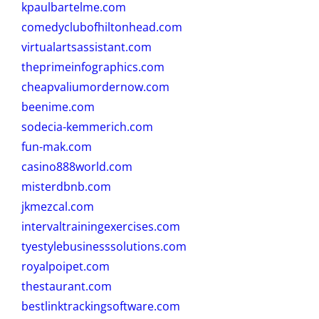
kpaulbartelme.com
comedyclubofhiltonhead.com
virtualartsassistant.com
theprimeinfographics.com
cheapvaliumordernow.com
beenime.com
sodecia-kemmerich.com
fun-mak.com
casino888world.com
misterdbnb.com
jkmezcal.com
intervaltrainingexercises.com
tyestylebusinesssolutions.com
royalpoipet.com
thestaurant.com
bestlinktrackingsoftware.com