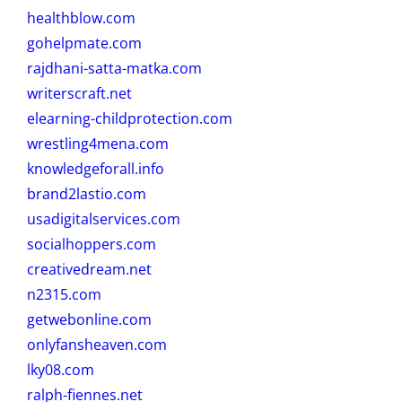
healthblow.com
gohelpmate.com
rajdhani-satta-matka.com
writerscraft.net
elearning-childprotection.com
wrestling4mena.com
knowledgeforall.info
brand2lastio.com
usadigitalservices.com
socialhoppers.com
creativedream.net
n2315.com
getwebonline.com
onlyfansheaven.com
lky08.com
ralph-fiennes.net