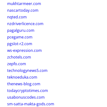
mukhtarmeer.com
nascartoday.com
nqted.com
nzdriverlicence.com
pagalguru.com
pcegame.com
pgslot-r2.com
ws-expression.com
zchotels.com
zepfo.com
technologynews5.com
teknoeduka.com
thenews-blog.com
todaycryptotimes.com
usabonuscodes.com
sm-satta-makta-gods.com