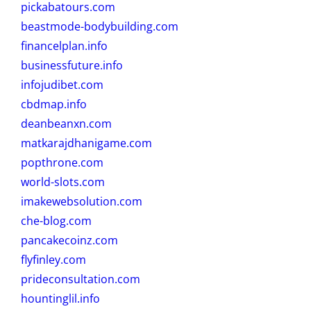
pickabatours.com
beastmode-bodybuilding.com
financelplan.info
businessfuture.info
infojudibet.com
cbdmap.info
deanbeanxn.com
matkarajdhanigame.com
popthrone.com
world-slots.com
imakewebsolution.com
che-blog.com
pancakecoinz.com
flyfinley.com
prideconsultation.com
hountinglil.info