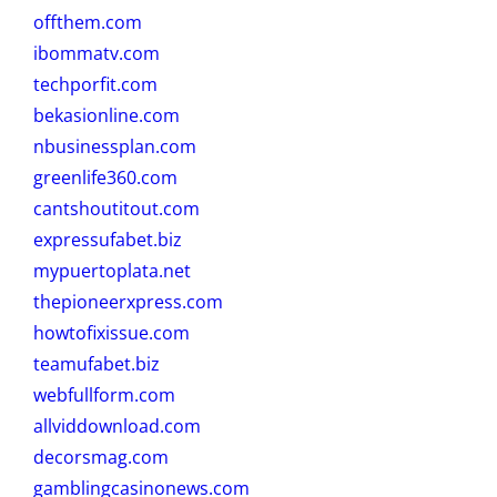
offthem.com
ibommatv.com
techporfit.com
bekasionline.com
nbusinessplan.com
greenlife360.com
cantshoutitout.com
expressufabet.biz
mypuertoplata.net
thepioneerxpress.com
howtofixissue.com
teamufabet.biz
webfullform.com
allviddownload.com
decorsmag.com
gamblingcasinonews.com