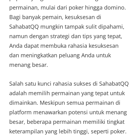
permainan, mulai dari poker hingga domino.
Bagi banyak pemain, kesuksesan di
SahabatQQ mungkin tampak sulit dipahami,
namun dengan strategi dan tips yang tepat,
Anda dapat membuka rahasia kesuksesan
dan meningkatkan peluang Anda untuk
menang besar.
Salah satu kunci rahasia sukses di SahabatQQ
adalah memilih permainan yang tepat untuk
dimainkan. Meskipun semua permainan di
platform menawarkan potensi untuk menang
besar, beberapa permainan memiliki tingkat
keterampilan yang lebih tinggi, seperti poker.