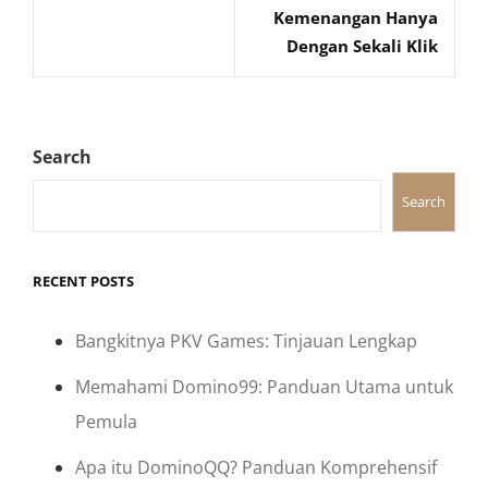
Kemenangan Hanya
Dengan Sekali Klik
Search
Search
RECENT POSTS
Bangkitnya PKV Games: Tinjauan Lengkap
Memahami Domino99: Panduan Utama untuk
Pemula
Apa itu DominoQQ? Panduan Komprehensif