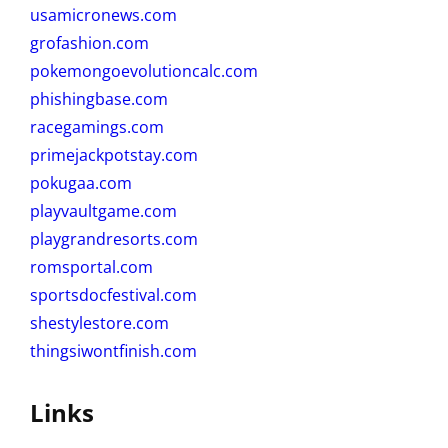
usamicronews.com
grofashion.com
pokemongoevolutioncalc.com
phishingbase.com
racegamings.com
primejackpotstay.com
pokugaa.com
playvaultgame.com
playgrandresorts.com
romsportal.com
sportsdocfestival.com
shestylestore.com
thingsiwontfinish.com
Links