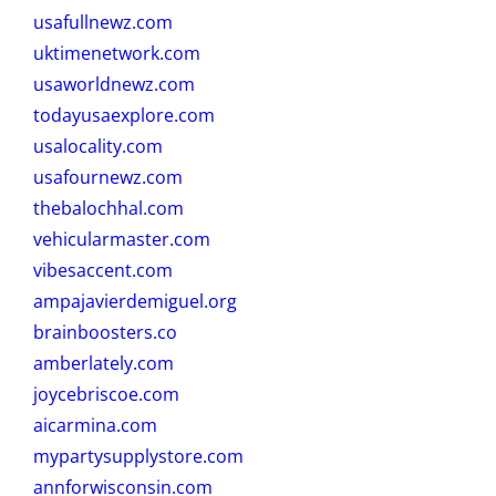
usafullnewz.com
uktimenetwork.com
usaworldnewz.com
todayusaexplore.com
usalocality.com
usafournewz.com
thebalochhal.com
vehicularmaster.com
vibesaccent.com
ampajavierdemiguel.org
brainboosters.co
amberlately.com
joycebriscoe.com
aicarmina.com
mypartysupplystore.com
annforwisconsin.com