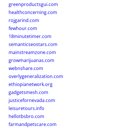
greenproductsgui.com
healthconcerning.com
rojgarind.com
fewhour.com
18minutetimer.com
semanticseostars.com
mainstreamzone.com
growmarijuanas.com
webnshare.com
overlygeneralization.com
ethiopianetwork.org
gadgetsmesh.com
justicefornevada.com
leisuretours.info
hellotbsbro.com
farmandpetscare.com