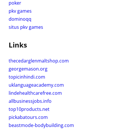
poker
pkv games
dominoqq
situs pkv games
Links
thecedarglenmaltshop.com
georgemason.org
topicinhindi.com
uklanguageacademy.com
lindehealthcarefree.com
allbusinessjobs.info
top10products.net
pickabatours.com
beastmode-bodybuilding.com