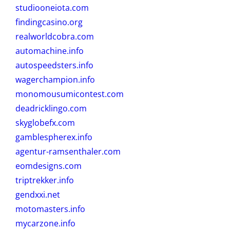
studiooneiota.com
findingcasino.org
realworldcobra.com
automachine.info
autospeedsters.info
wagerchampion.info
monomousumicontest.com
deadricklingo.com
skyglobefx.com
gamblespherex.info
agentur-ramsenthaler.com
eomdesigns.com
triptrekker.info
gendxxi.net
motomasters.info
mycarzone.info