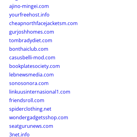
ajino-mingei.com
yourfreehost.info
cheapnorthfacejacketsm.com
gurjoshhomes.com
tombradydiet.com
bonthaiclub.com
casusbelli-mod.com
bookplatesociety.com
lebnewsmedia.com
sonosonora.com
linkuusinternasional1.com
friendsroll.com
spiderclothing.net
wondergadgetsshop.com
seatgurunews.com
3net.info