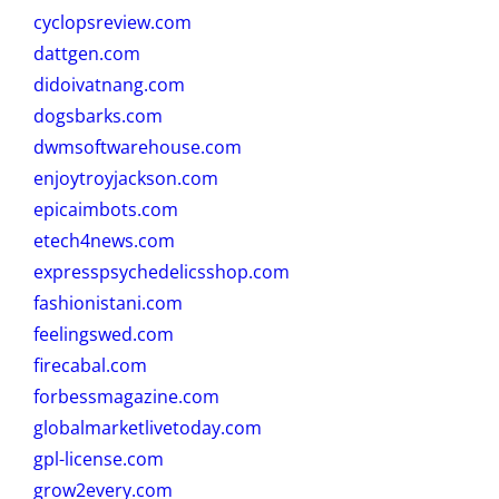
cyclopsreview.com
dattgen.com
didoivatnang.com
dogsbarks.com
dwmsoftwarehouse.com
enjoytroyjackson.com
epicaimbots.com
etech4news.com
expresspsychedelicsshop.com
fashionistani.com
feelingswed.com
firecabal.com
forbessmagazine.com
globalmarketlivetoday.com
gpl-license.com
grow2every.com