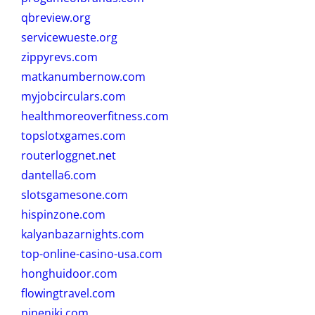
qbreview.org
servicewueste.org
zippyrevs.com
matkanumbernow.com
myjobcirculars.com
healthmoreoverfitness.com
topslotxgames.com
routerloggnet.net
dantella6.com
slotsgamesone.com
hispinzone.com
kalyanbazarnights.com
top-online-casino-usa.com
honghuidoor.com
flowingtravel.com
nineniki.com