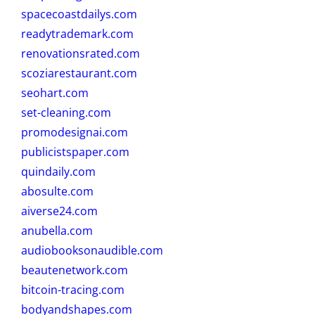
spacecoastdailys.com
readytrademark.com
renovationsrated.com
scoziarestaurant.com
seohart.com
set-cleaning.com
promodesignai.com
publicistspaper.com
quindaily.com
abosulte.com
aiverse24.com
anubella.com
audiobooksonaudible.com
beautenetwork.com
bitcoin-tracing.com
bodyandshapes.com