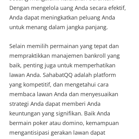
Dengan mengelola uang Anda secara efektif,
Anda dapat meningkatkan peluang Anda
untuk menang dalam jangka panjang.
Selain memilih permainan yang tepat dan
mempraktikkan manajemen bankroll yang
baik, penting juga untuk memperhatikan
lawan Anda. SahabatQQ adalah platform
yang kompetitif, dan mengetahui cara
membaca lawan Anda dan menyesuaikan
strategi Anda dapat memberi Anda
keuntungan yang signifikan. Baik Anda
bermain poker atau domino, kemampuan
mengantisipasi gerakan lawan dapat