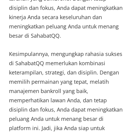
disiplin dan fokus, Anda dapat meningkatkan
kinerja Anda secara keseluruhan dan
meningkatkan peluang Anda untuk menang
besar di SahabatQQ.
Kesimpulannya, mengungkap rahasia sukses
di SahabatQQ memerlukan kombinasi
keterampilan, strategi, dan disiplin. Dengan
memilih permainan yang tepat, melatih
manajemen bankroll yang baik,
memperhatikan lawan Anda, dan tetap
disiplin dan fokus, Anda dapat meningkatkan
peluang Anda untuk menang besar di
platform ini. Jadi, jika Anda siap untuk