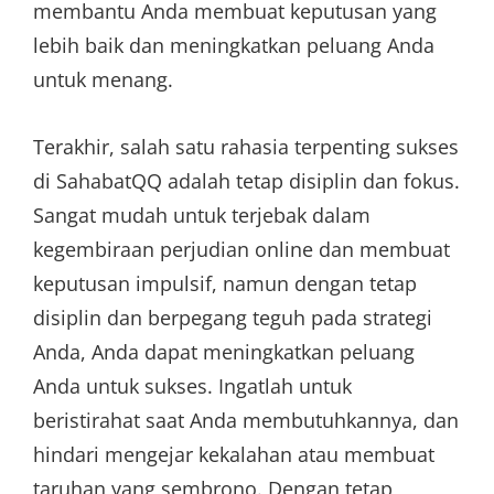
membantu Anda membuat keputusan yang
lebih baik dan meningkatkan peluang Anda
untuk menang.
Terakhir, salah satu rahasia terpenting sukses
di SahabatQQ adalah tetap disiplin dan fokus.
Sangat mudah untuk terjebak dalam
kegembiraan perjudian online dan membuat
keputusan impulsif, namun dengan tetap
disiplin dan berpegang teguh pada strategi
Anda, Anda dapat meningkatkan peluang
Anda untuk sukses. Ingatlah untuk
beristirahat saat Anda membutuhkannya, dan
hindari mengejar kekalahan atau membuat
taruhan yang sembrono. Dengan tetap