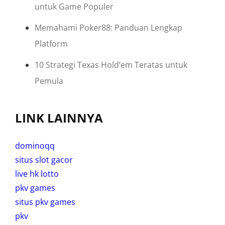
untuk Game Populer
Memahami Poker88: Panduan Lengkap
Platform
10 Strategi Texas Hold’em Teratas untuk
Pemula
LINK LAINNYA
dominoqq
situs slot gacor
live hk lotto
pkv games
situs pkv games
pkv