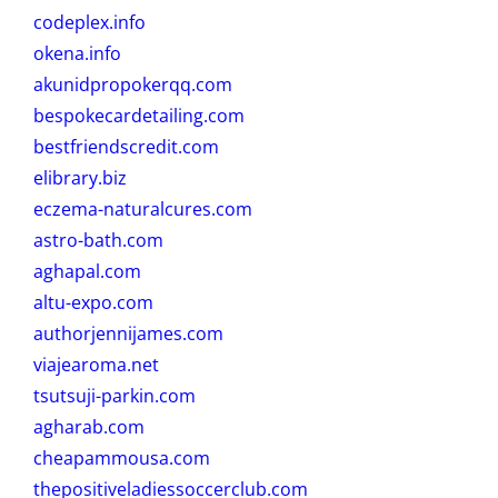
codeplex.info
okena.info
akunidpropokerqq.com
bespokecardetailing.com
bestfriendscredit.com
elibrary.biz
eczema-naturalcures.com
astro-bath.com
aghapal.com
altu-expo.com
authorjennijames.com
viajearoma.net
tsutsuji-parkin.com
agharab.com
cheapammousa.com
thepositiveladiessoccerclub.com