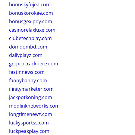
bonuskyfojea.com
bonuskorokee.com
bonusgexipoy.com
casinorelaxluxe.com
clubetechplay.com
domdombd.com
dailyplayz.com
getprocrackhere.com
fastinnews.com
fannybanny.com
ifinitymarketer.com
jackpotkoning.com
modlinknetworks.com
longtimenewz.com
luckysportss.com
luckpeakplay.com