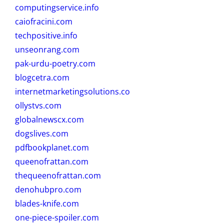
computingservice.info
caiofracini.com
techpositive.info
unseonrang.com
pak-urdu-poetry.com
blogcetra.com
internetmarketingsolutions.co
ollystvs.com
globalnewscx.com
dogslives.com
pdfbookplanet.com
queenofrattan.com
thequeenofrattan.com
denohubpro.com
blades-knife.com
one-piece-spoiler.com