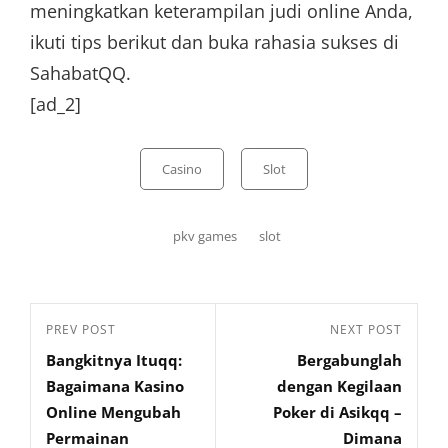
meningkatkan keterampilan judi online Anda,
ikuti tips berikut dan buka rahasia sukses di
SahabatQQ.
[ad_2]
Categories
Casino
Slot
Tags,
pkv games
slot
Post
Previous
PREV POST
Next
NEXT POST
navigation
Bangkitnya Ituqq:
Bergabunglah
Post
Post
Bagaimana Kasino
dengan Kegilaan
Online Mengubah
Poker di Asikqq –
Permainan
Dimana