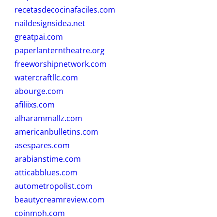
recetasdecocinafaciles.com
naildesignsidea.net
greatpai.com
paperlanterntheatre.org
freeworshipnetwork.com
watercraftllc.com
abourge.com
afiliixs.com
alharammallz.com
americanbulletins.com
asespares.com
arabianstime.com
atticabblues.com
autometropolist.com
beautycreamreview.com
coinmoh.com