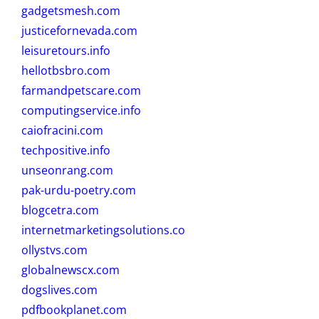
gadgetsmesh.com
justicefornevada.com
leisuretours.info
hellotbsbro.com
farmandpetscare.com
computingservice.info
caiofracini.com
techpositive.info
unseonrang.com
pak-urdu-poetry.com
blogcetra.com
internetmarketingsolutions.co
ollystvs.com
globalnewscx.com
dogslives.com
pdfbookplanet.com