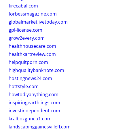
firecabal.com
forbessmagazine.com
globalmarketlivetoday.com
gpl-license.com
grow2every.com
healthhousecare.com
healthkartreview.com
helpquitporn.com
highqualitybanknote.com
hostingnews24.com
hottstyle.com
howtodiyanything.com
inspiringearthlings.com
investindependent.com
kralbozguncu1.com
landscapinggainesvillefl.com