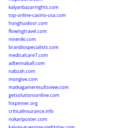
kalyanbazarnights.com
top-online-casino-usa.com
honghuidoor.com
flowingtravel.com
nineniki.com
brandiospecialists.com
medicalcare7.com
adtennaball.com
nabzah.com
mongive.com
matkagameresultsview.com
getsolutionsonline.com
hispinner.org
criticalinsurance.info
nokariposter.com
kalyan-guessing-nightplay.com