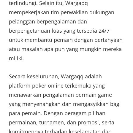
terlindungi. Selain itu, Wargaqq
mempekerjakan tim perwakilan dukungan
pelanggan berpengalaman dan
berpengetahuan luas yang tersedia 24/7
untuk membantu pemain dengan pertanyaan
atau masalah apa pun yang mungkin mereka
miliki.
Secara keseluruhan, Wargaqq adalah
platform poker online terkemuka yang
menawarkan pengalaman bermain game
yang menyenangkan dan mengasyikkan bagi
para pemain. Dengan beragam pilihan
permainan, turnamen, dan promosi, serta
komitmennya terhadap keselamatan dan