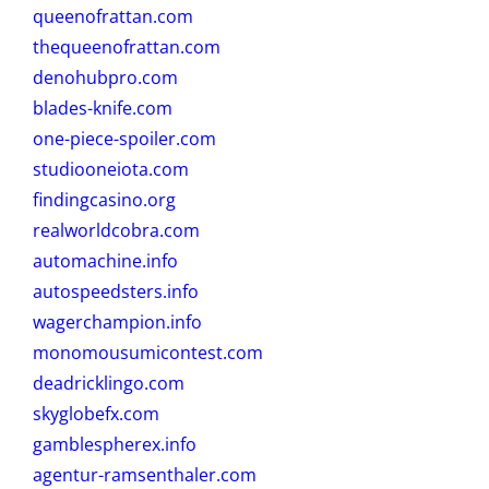
queenofrattan.com
thequeenofrattan.com
denohubpro.com
blades-knife.com
one-piece-spoiler.com
studiooneiota.com
findingcasino.org
realworldcobra.com
automachine.info
autospeedsters.info
wagerchampion.info
monomousumicontest.com
deadricklingo.com
skyglobefx.com
gamblespherex.info
agentur-ramsenthaler.com