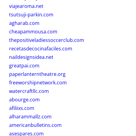
viajearoma.net
tsutsuji-parkin.com
agharab.com
cheapammousa.com
thepositiveladiessoccerclub.com
recetasdecocinafaciles.com
naildesignsidea.net
greatpai.com
paperlanterntheatre.org
freeworshipnetwork.com
watercraftllc.com
abourge.com
afiliixs.com
alharammallz.com
americanbulletins.com
asespares.com