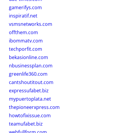
gamerifys.com
inspiratif.net
vsmsnetworks.com
offthem.com
ibommatv.com
techporfit.com
bekasionline.com
nbusinessplan.com
greenlife360.com
cantshoutitout.com
expressufabet.biz
mypuertoplata.net
thepioneerxpress.com
howtofixissue.com
teamufabet.biz
webfullform.com