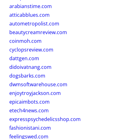
arabianstime.com
atticabblues.com
autometropolist.com
beautycreamreview.com
coinmoh.com
cyclopsreview.com
dattgen.com
didoivatnang.com
dogsbarks.com
dwmsoftwarehouse.com
enjoytroyjackson.com
epicaimbots.com
etech4news.com
expresspsychedelicsshop.com
fashionistani.com
feelingswed.com