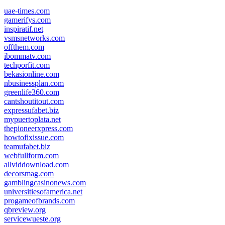
uae-times.com
gamerifys.com
inspiratif.net
vsmsnetworks.com
offthem.com
ibommatv.com
techporfit.com
bekasionline.com
nbusinessplan.com
greenlife360.com
cantshoutitout.com
expressufabet.biz
mypuertoplata.net
thepioneerxpress.com
howtofixissue.com
teamufabet.biz
webfullform.com
allviddownload.com
decorsmag.com
gamblingcasinonews.com
universitiesofamerica.net
progameofbrands.com
qbreview.org
servicewueste.org