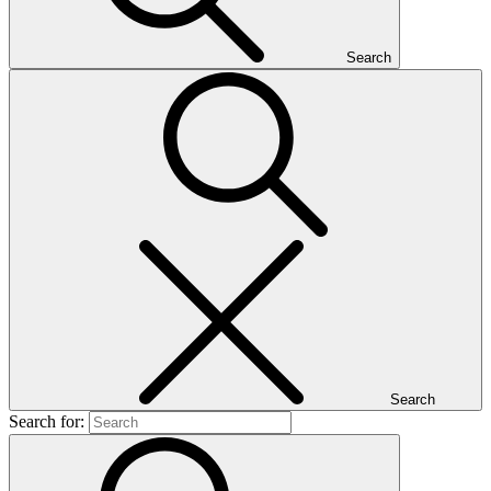
Search
Search
Search for: