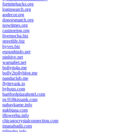
fortnitehacks.org
loginsearch.org
aodecor.org
donorsmatch.org
nowtimes.org
casinoeing.org
livemocha.biz
streetlife.biz
hyves.biz
enoughinfo.net
pinhive.net
warnabet.net
bollym4u.me
bolly2tollyblog.me
pandaclub.me
flyttevask.io
byhous.com
hartfordplazahotel.com
m-918kissapk.com
nabavkame.info
gakbiasa.com
iflowerhu.info
chicagocrystalconnection.com
imanabadii.com
trilipohu.info