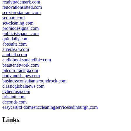
readytrademark.com
renovationsrated.com
scoziarestaurant.com
seohart.com
set-cleaning.com
promodesignai.com
publicistspaper.com
quindaily.com
abosulte.com
aiverse24.com
anubella.com
audiobooksonaudible.com
beautenetwork.com
bitcoin-tracing.com
bodyandshapes.com
businessconsultantsroundrock.com
classicglobalnews.com
cybercusp.com
britaintt.com
deconds.com
easycartltd-domesticcleaningservicesedinburgh.com
Links