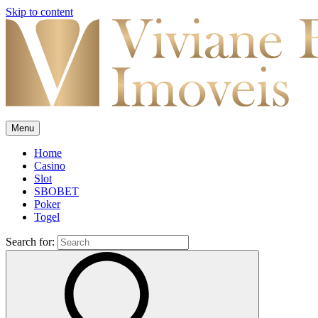
Skip to content
Tips Menang di Situs Judi Online Gampang Menang untuk Pemula
Menu
Temukan tips menang di situs judi online gampang menang untuk
pemula. Pelajari strategi terbaik untuk meningkatkan peluang menang
Home
Anda dan raih kemenangan besar.
Casino
Slot
SBOBET
Poker
Togel
Search for: