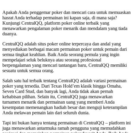
Apakah Anda penggemar poker dan mencari cara untuk memuaskan
hasrat Anda terhadap permainan ini kapan saja, di mana saja?
Kunjungi CentralQQ, platform poker online terbaik yang
menawarkan pengalaman poker menarik dan mendalam yang tiada
duanya.
CentralQQ adalah situs poker online terpercaya dan andal yang
menyediakan berbagai macam permainan poker untuk pemain dari
semua tingkat keahlian. Baik Anda seorang pemula yang ingin
mempelajari seluk beluknya atau seorang profesional
berpengalaman yang mencari tantangan baru, CentralQQ memiliki
sesuatu untuk semua orang.
Salah satu hal terbaik tentang CentralQQ adalah variasi permainan
poker yang tersedia. Dari Texas Hold’em klasik hingga Omaha,
Seven Card Stud, dan banyak lagi, Anda tidak akan pernah
kehabisan pilihan. Selain itu, CentralQQ juga menawarkan
turnamen menarik dan permainan uang yang memberi Anda
kesempatan memenangkan hadiah besar dan menguji keterampilan
Anda melawan pemain lain dari seluruh dunia.
Tapi ini bukan hanya tentang permainan di CentralQQ – platform ini
juga menawarkan antarmuka ramah pengguna yang memudahkan