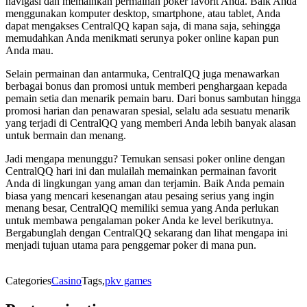
navigasi dan memainkan permainan poker favorit Anda. Baik Anda
menggunakan komputer desktop, smartphone, atau tablet, Anda
dapat mengakses CentralQQ kapan saja, di mana saja, sehingga
memudahkan Anda menikmati serunya poker online kapan pun
Anda mau.
Selain permainan dan antarmuka, CentralQQ juga menawarkan
berbagai bonus dan promosi untuk memberi penghargaan kepada
pemain setia dan menarik pemain baru. Dari bonus sambutan hingga
promosi harian dan penawaran spesial, selalu ada sesuatu menarik
yang terjadi di CentralQQ yang memberi Anda lebih banyak alasan
untuk bermain dan menang.
Jadi mengapa menunggu? Temukan sensasi poker online dengan
CentralQQ hari ini dan mulailah memainkan permainan favorit
Anda di lingkungan yang aman dan terjamin. Baik Anda pemain
biasa yang mencari kesenangan atau pesaing serius yang ingin
menang besar, CentralQQ memiliki semua yang Anda perlukan
untuk membawa pengalaman poker Anda ke level berikutnya.
Bergabunglah dengan CentralQQ sekarang dan lihat mengapa ini
menjadi tujuan utama para penggemar poker di mana pun.
Categories
Casino
Tags,
pkv games