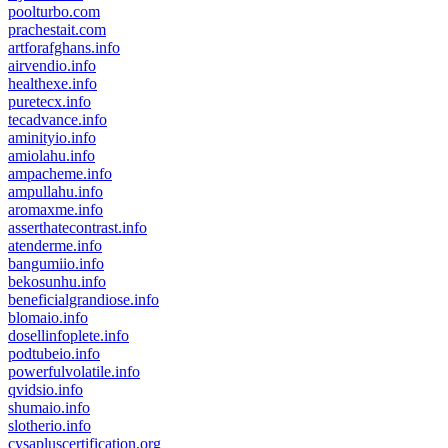
poolturbo.com
prachestait.com
artforafghans.info
airvendio.info
healthexe.info
puretecx.info
tecadvance.info
aminityio.info
amiolahu.info
ampacheme.info
ampullahu.info
aromaxme.info
asserthatecontrast.info
atenderme.info
bangumiio.info
bekosunhu.info
beneficialgrandiose.info
blomaio.info
dosellinfoplete.info
podtubeio.info
powerfulvolatile.info
qvidsio.info
shumaio.info
slotherio.info
cysapluscertification.org