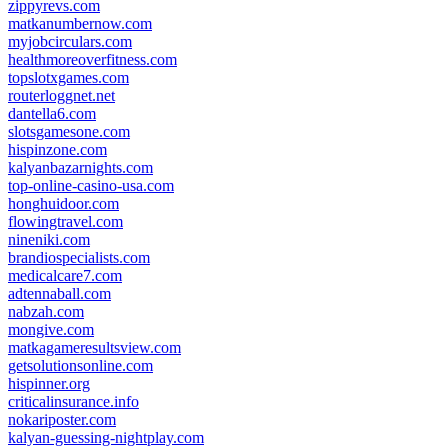
zippyrevs.com
matkanumbernow.com
myjobcirculars.com
healthmoreoverfitness.com
topslotxgames.com
routerloggnet.net
dantella6.com
slotsgamesone.com
hispinzone.com
kalyanbazarnights.com
top-online-casino-usa.com
honghuidoor.com
flowingtravel.com
nineniki.com
brandiospecialists.com
medicalcare7.com
adtennaball.com
nabzah.com
mongive.com
matkagameresultsview.com
getsolutionsonline.com
hispinner.org
criticalinsurance.info
nokariposter.com
kalyan-guessing-nightplay.com