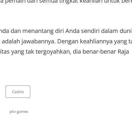
ra pemain dari semua tingkat keahlian untuk be
 Anda dan menantang diri Anda sendiri dalam dun
adalah jawabannya. Dengan keahliannya yang t
vitas yang tak tergoyahkan, dia benar-benar Raja
Categories
Casino
Tags,
pkv games