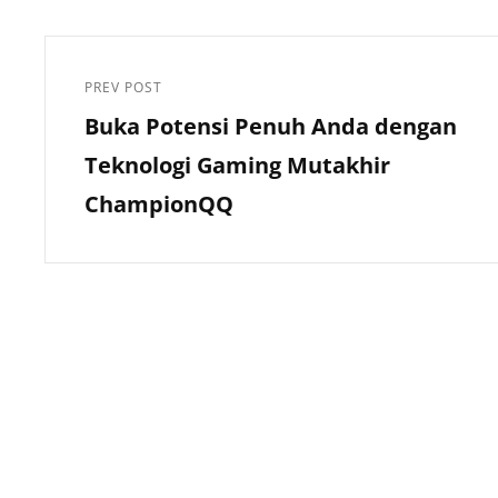
Post
navigation
PREV POST
Previous
Buka Potensi Penuh Anda dengan
Post
Teknologi Gaming Mutakhir
ChampionQQ