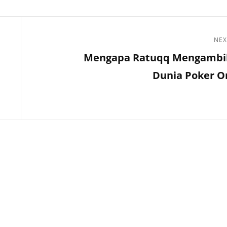
NEX
Next
Mengapa Ratuqq Mengambil
Post
Dunia Poker O