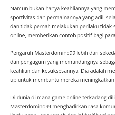
Namun bukan hanya keahliannya yang memb
sportivitas dan permainannya yang adil, s
dan tidak pernah melakukan perilaku tidak s
online, memberikan contoh positif bagi par
Pengaruh Masterdomino99 lebih dari sekeda
dan pengagum yang memandangnya sebagai p
keahlian dan kesuksesannya. Dia adalah m
tip untuk membantu mereka meningkatkan 
Di dunia di mana game online terkadang dili
Masterdomino99 menghadirkan rasa komuni