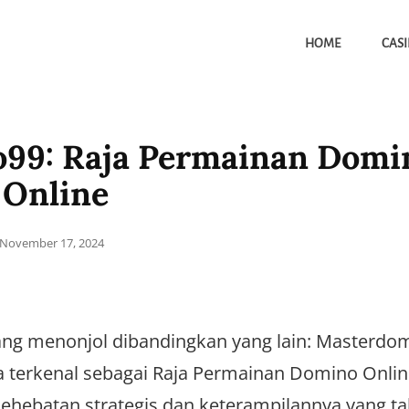
HOME
CAS
 Situs Judi Online Gampang Menang Untuk Pemula. Pelajari Strategi Terba
ANG DI SITUS JUDI ONLINE 
99: Raja Permainan Domi
Online
Posted
November 17, 2024
on
ang menonjol dibandingkan yang lain: Masterdo
ya terkenal sebagai Raja Permainan Domino Onlin
hebatan strategis dan keterampilannya yang ta