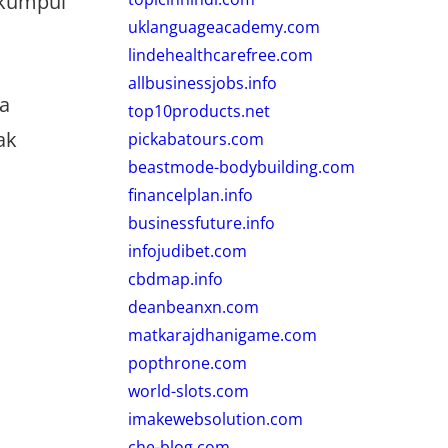
rkumpul
uklanguageacademy.com
lindehealthcarefree.com
allbusinessjobs.info
ia
top10products.net
ak
pickabatours.com
beastmode-bodybuilding.com
financelplan.info
businessfuture.info
infojudibet.com
cbdmap.info
deanbeanxn.com
matkarajdhanigame.com
popthrone.com
world-slots.com
imakewebsolution.com
che-blog.com