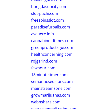
bongdasuncity.com
slot-pachi.com
freespinsslot.com
paradisefurballs.com
aveuere.info
cannabinoidtimes.com
greenproductsgui.com
healthconcerning.com
rojgarind.com
fewhour.com
18minutetimer.com
semanticseostars.com
mainstreamzone.com
growmarijuanas.com
webnshare.com
overlygeneralization.com