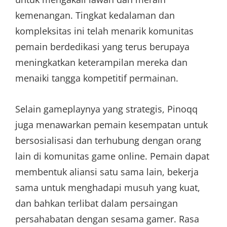
kemenangan. Tingkat kedalaman dan
kompleksitas ini telah menarik komunitas
pemain berdedikasi yang terus berupaya
meningkatkan keterampilan mereka dan
menaiki tangga kompetitif permainan.
Selain gameplaynya yang strategis, Pinoqq
juga menawarkan pemain kesempatan untuk
bersosialisasi dan terhubung dengan orang
lain di komunitas game online. Pemain dapat
membentuk aliansi satu sama lain, bekerja
sama untuk menghadapi musuh yang kuat,
dan bahkan terlibat dalam persaingan
persahabatan dengan sesama gamer. Rasa