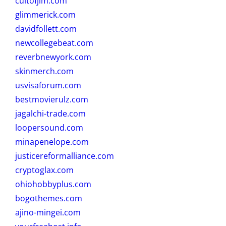
cultofjim.com
glimmerick.com
davidfollett.com
newcollegebeat.com
reverbnewyork.com
skinmerch.com
usvisaforum.com
bestmovierulz.com
jagalchi-trade.com
loopersound.com
minapenelope.com
justicereformalliance.com
cryptoglax.com
ohiohobbyplus.com
bogothemes.com
ajino-mingei.com