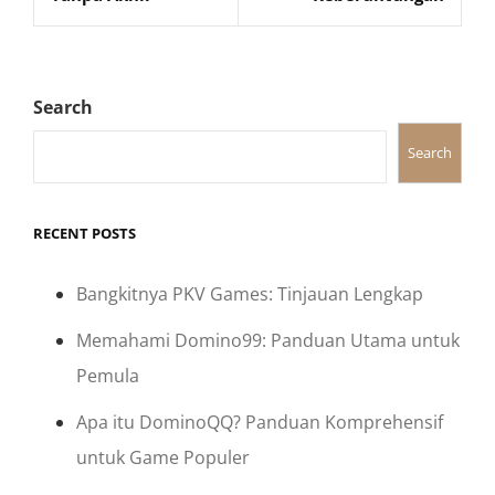
Search
Search
RECENT POSTS
Bangkitnya PKV Games: Tinjauan Lengkap
Memahami Domino99: Panduan Utama untuk
Pemula
Apa itu DominoQQ? Panduan Komprehensif
untuk Game Populer