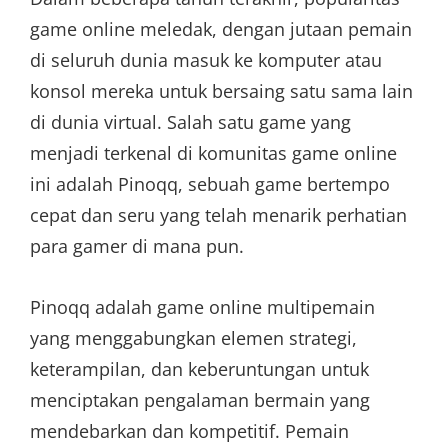
game online meledak, dengan jutaan pemain
di seluruh dunia masuk ke komputer atau
konsol mereka untuk bersaing satu sama lain
di dunia virtual. Salah satu game yang
menjadi terkenal di komunitas game online
ini adalah Pinoqq, sebuah game bertempo
cepat dan seru yang telah menarik perhatian
para gamer di mana pun.
Pinoqq adalah game online multipemain
yang menggabungkan elemen strategi,
keterampilan, dan keberuntungan untuk
menciptakan pengalaman bermain yang
mendebarkan dan kompetitif. Pemain