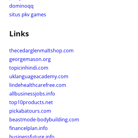
dominoqq
situs pkv games
Links
thecedarglenmaltshop.com
georgemason.org
topicinhindi.com
uklanguageacademy.com
lindehealthcarefree.com
allbusinessjobs.info
top10products.net
pickabatours.com
beastmode-bodybuilding.com
financelplan.info
businessfuture.info