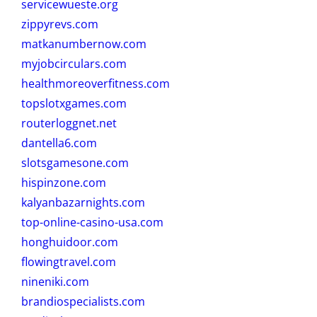
servicewueste.org
zippyrevs.com
matkanumbernow.com
myjobcirculars.com
healthmoreoverfitness.com
topslotxgames.com
routerloggnet.net
dantella6.com
slotsgamesone.com
hispinzone.com
kalyanbazarnights.com
top-online-casino-usa.com
honghuidoor.com
flowingtravel.com
nineniki.com
brandiospecialists.com