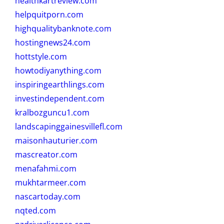
healthkartreview.com
helpquitporn.com
highqualitybanknote.com
hostingnews24.com
hottstyle.com
howtodiyanything.com
inspiringearthlings.com
investindependent.com
kralbozguncu1.com
landscapinggainesvillefl.com
maisonhauturier.com
mascreator.com
menafahmi.com
mukhtarmeer.com
nascartoday.com
nqted.com