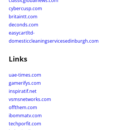
classicglobalnews.com
cybercusp.com
britaintt.com
deconds.com
easycartltd-
domesticcleaningservicesedinburgh.com
Links
uae-times.com
gamerifys.com
inspiratif.net
vsmsnetworks.com
offthem.com
ibommatv.com
techporfit.com