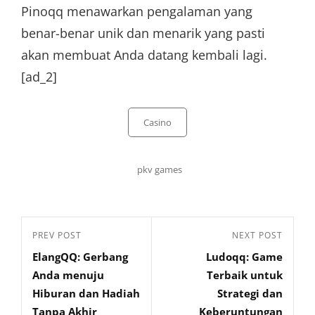
Pinoqq menawarkan pengalaman yang
benar-benar unik dan menarik yang pasti
akan membuat Anda datang kembali lagi.
[ad_2]
Categories
Casino
Tags,
pkv games
Post
Previous
PREV POST
Next
NEXT POST
navigation
ElangQQ: Gerbang
Ludoqq: Game
Post
Post
Anda menuju
Terbaik untuk
Hiburan dan Hadiah
Strategi dan
Tanpa Akhir
Keberuntungan