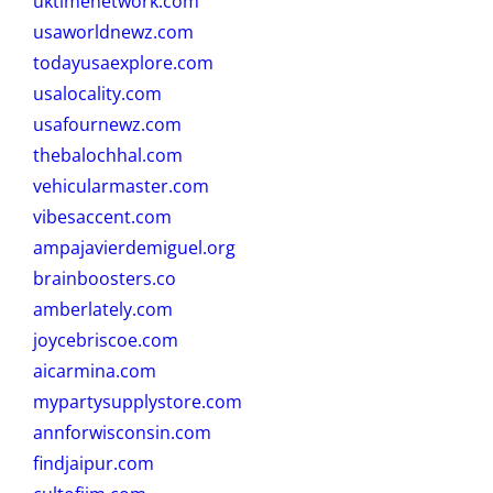
uktimenetwork.com
usaworldnewz.com
todayusaexplore.com
usalocality.com
usafournewz.com
thebalochhal.com
vehicularmaster.com
vibesaccent.com
ampajavierdemiguel.org
brainboosters.co
amberlately.com
joycebriscoe.com
aicarmina.com
mypartysupplystore.com
annforwisconsin.com
findjaipur.com