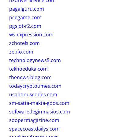
nzdriverlicence.com
pagalguru.com
pcegame.com
pgslot-r2.com
ws-expression.com
zchotels.com
zepfo.com
technologynews5.com
teknoeduka.com
thenews-blog.com
todaycryptotimes.com
usabonuscodes.com
sm-satta-makta-gods.com
softwaredegimnasios.com
soopermagazine.com
spacecoastdailys.com