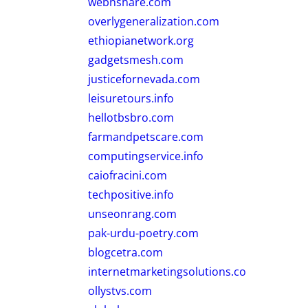
webnshare.com
overlygeneralization.com
ethiopianetwork.org
gadgetsmesh.com
justicefornevada.com
leisuretours.info
hellotbsbro.com
farmandpetscare.com
computingservice.info
caiofracini.com
techpositive.info
unseonrang.com
pak-urdu-poetry.com
blogcetra.com
internetmarketingsolutions.co
ollystvs.com