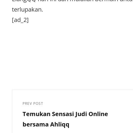
terlupakan.
[ad_2]
Post
navigation
PREV POST
Previous
Temukan Sensasi Judi Online
Post
bersama Ahliqq