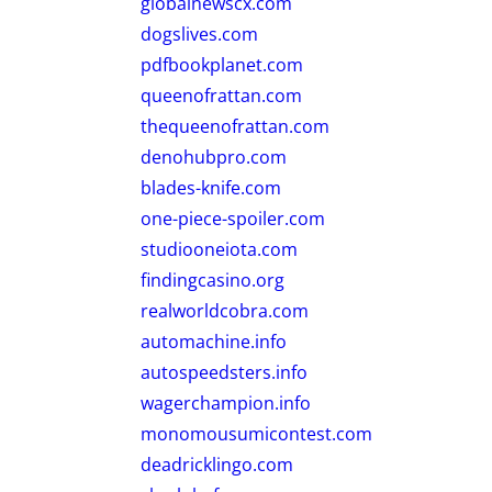
globalnewscx.com
dogslives.com
pdfbookplanet.com
queenofrattan.com
thequeenofrattan.com
denohubpro.com
blades-knife.com
one-piece-spoiler.com
studiooneiota.com
findingcasino.org
realworldcobra.com
automachine.info
autospeedsters.info
wagerchampion.info
monomousumicontest.com
deadricklingo.com