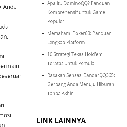
Apa itu DominoQQ? Panduan
ik Anda
Komprehensif untuk Game
Populer
 ada
Memahami Poker88: Panduan
an.
Lengkap Platform
10 Strategi Texas Hold’em
ni
Teratas untuk Pemula
ermain.
 keseruan
Rasakan Sensasi BandarQQ365:
Gerbang Anda Menuju Hiburan
Tanpa Akhir
an
mosi
LINK LAINNYA
an