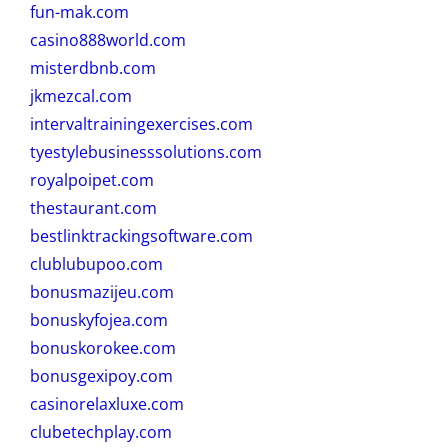
fun-mak.com
casino888world.com
misterdbnb.com
jkmezcal.com
intervaltrainingexercises.com
tyestylebusinesssolutions.com
royalpoipet.com
thestaurant.com
bestlinktrackingsoftware.com
clublubupoo.com
bonusmazijeu.com
bonuskyfojea.com
bonuskorokee.com
bonusgexipoy.com
casinorelaxluxe.com
clubetechplay.com