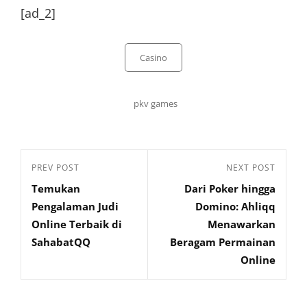
[ad_2]
Categories
Casino
Tags,
pkv games
Post
Previous
PREV POST
Next
NEXT POST
navigation
Temukan
Dari Poker hingga
Post
Post
Pengalaman Judi
Domino: Ahliqq
Online Terbaik di
Menawarkan
SahabatQQ
Beragam Permainan
Online