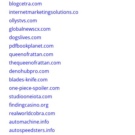
blogcetra.com
internetmarketingsolutions.co
ollystvs.com
globalnewscx.com
dogslives.com
pdfbookplanet.com
queenofrattan.com
thequeenofrattan.com
denohubpro.com
blades-knife.com
one-piece-spoiler.com
studiooneiota.com
findingcasino.org
realworldcobra.com
automachine.info
autospeedsters.info