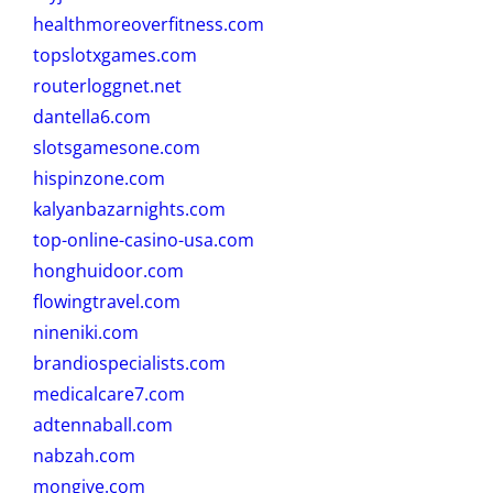
healthmoreoverfitness.com
topslotxgames.com
routerloggnet.net
dantella6.com
slotsgamesone.com
hispinzone.com
kalyanbazarnights.com
top-online-casino-usa.com
honghuidoor.com
flowingtravel.com
nineniki.com
brandiospecialists.com
medicalcare7.com
adtennaball.com
nabzah.com
mongive.com