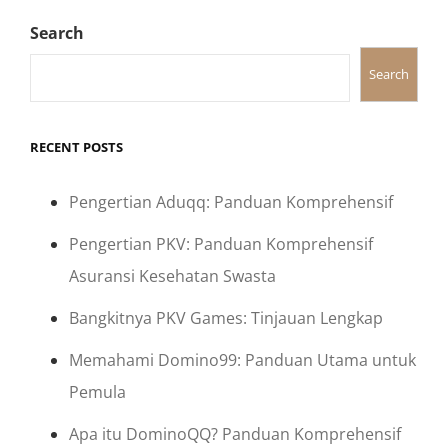
Search
Search
RECENT POSTS
Pengertian Aduqq: Panduan Komprehensif
Pengertian PKV: Panduan Komprehensif
Asuransi Kesehatan Swasta
Bangkitnya PKV Games: Tinjauan Lengkap
Memahami Domino99: Panduan Utama untuk
Pemula
Apa itu DominoQQ? Panduan Komprehensif