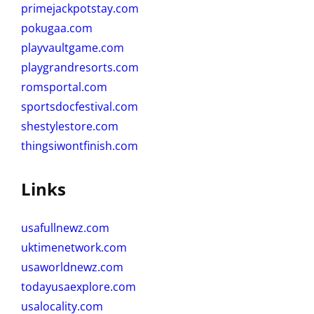
primejackpotstay.com
pokugaa.com
playvaultgame.com
playgrandresorts.com
romsportal.com
sportsdocfestival.com
shestylestore.com
thingsiwontfinish.com
Links
usafullnewz.com
uktimenetwork.com
usaworldnewz.com
todayusaexplore.com
usalocality.com