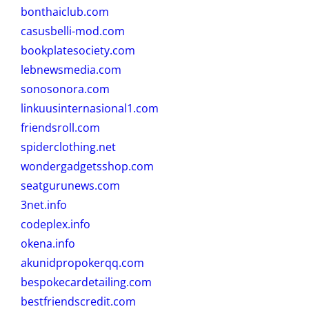
bonthaiclub.com
casusbelli-mod.com
bookplatesociety.com
lebnewsmedia.com
sonosonora.com
linkuusinternasional1.com
friendsroll.com
spiderclothing.net
wondergadgetsshop.com
seatgurunews.com
3net.info
codeplex.info
okena.info
akunidpropokerqq.com
bespokecardetailing.com
bestfriendscredit.com