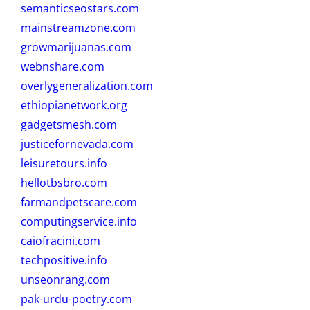
semanticseostars.com
mainstreamzone.com
growmarijuanas.com
webnshare.com
overlygeneralization.com
ethiopianetwork.org
gadgetsmesh.com
justicefornevada.com
leisuretours.info
hellotbsbro.com
farmandpetscare.com
computingservice.info
caiofracini.com
techpositive.info
unseonrang.com
pak-urdu-poetry.com