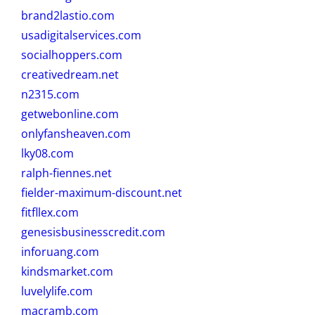
brand2lastio.com
usadigitalservices.com
socialhoppers.com
creativedream.net
n2315.com
getwebonline.com
onlyfansheaven.com
lky08.com
ralph-fiennes.net
fielder-maximum-discount.net
fitfllex.com
genesisbusinesscredit.com
inforuang.com
kindsmarket.com
luvelylife.com
macramb.com