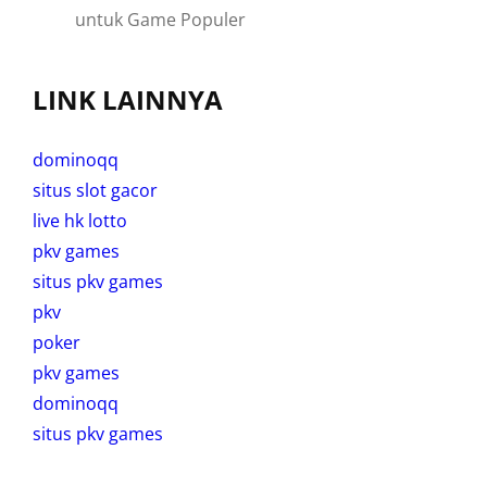
untuk Game Populer
LINK LAINNYA
dominoqq
situs slot gacor
live hk lotto
pkv games
situs pkv games
pkv
poker
pkv games
dominoqq
situs pkv games