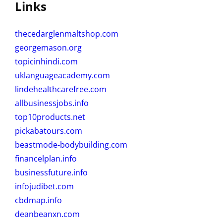
Links
thecedarglenmaltshop.com
georgemason.org
topicinhindi.com
uklanguageacademy.com
lindehealthcarefree.com
allbusinessjobs.info
top10products.net
pickabatours.com
beastmode-bodybuilding.com
financelplan.info
businessfuture.info
infojudibet.com
cbdmap.info
deanbeanxn.com