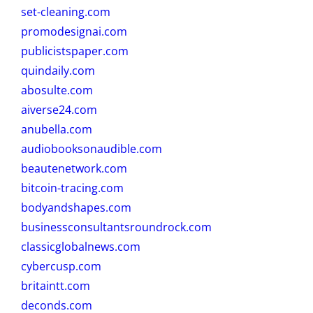
set-cleaning.com
promodesignai.com
publicistspaper.com
quindaily.com
abosulte.com
aiverse24.com
anubella.com
audiobooksonaudible.com
beautenetwork.com
bitcoin-tracing.com
bodyandshapes.com
businessconsultantsroundrock.com
classicglobalnews.com
cybercusp.com
britaintt.com
deconds.com