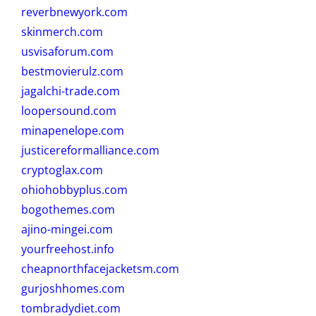
reverbnewyork.com
skinmerch.com
usvisaforum.com
bestmovierulz.com
jagalchi-trade.com
loopersound.com
minapenelope.com
justicereformalliance.com
cryptoglax.com
ohiohobbyplus.com
bogothemes.com
ajino-mingei.com
yourfreehost.info
cheapnorthfacejacketsm.com
gurjoshhomes.com
tombradydiet.com