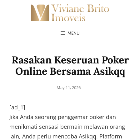
MENU
Rasakan Keseruan Poker
Online Bersama Asikqq
Posted
May 11, 2026
on
[ad_1]
Jika Anda seorang penggemar poker dan
menikmati sensasi bermain melawan orang
lain, Anda perlu mencoba Asikqq. Platform