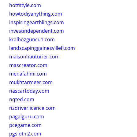
hottstyle.com
howtodiyanything.com
inspiringearthlings.com
investindependent.com
kralbozguncu1.com
landscapinggainesvillefl.com
maisonhauturier.com
mascreator.com
menafahmi.com
mukhtarmeer.com
nascartoday.com
nqted.com
nzdriverlicence.com
pagalguru.com
pcegame.com
pgslot-r2.com