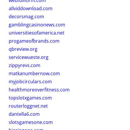
webfullform.com
allviddownload.com
decorsmag.com
gamblingcasinonews.com
universitiesofamerica.net
progameofbrands.com
qbreview.org
servicewueste.org
zippyrevs.com
matkanumbernow.com
myjobcirculars.com
healthmoreoverfitness.com
topslotxgames.com
routerloggnet.net
dantella6.com
slotsgamesone.com