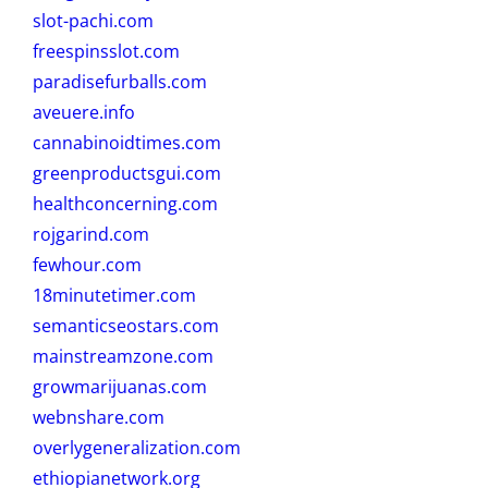
slot-pachi.com
freespinsslot.com
paradisefurballs.com
aveuere.info
cannabinoidtimes.com
greenproductsgui.com
healthconcerning.com
rojgarind.com
fewhour.com
18minutetimer.com
semanticseostars.com
mainstreamzone.com
growmarijuanas.com
webnshare.com
overlygeneralization.com
ethiopianetwork.org