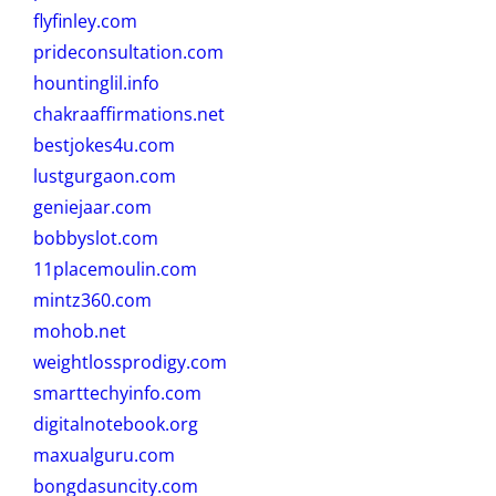
flyfinley.com
prideconsultation.com
hountinglil.info
chakraaffirmations.net
bestjokes4u.com
lustgurgaon.com
geniejaar.com
bobbyslot.com
11placemoulin.com
mintz360.com
mohob.net
weightlossprodigy.com
smarttechyinfo.com
digitalnotebook.org
maxualguru.com
bongdasuncity.com