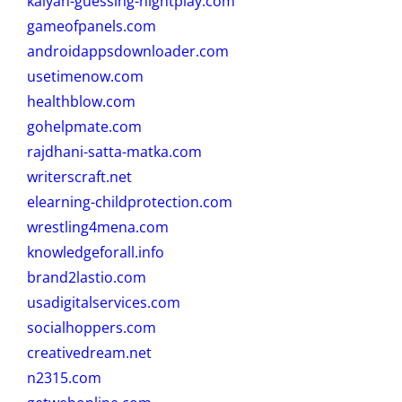
kalyan-guessing-nightplay.com
gameofpanels.com
androidappsdownloader.com
usetimenow.com
healthblow.com
gohelpmate.com
rajdhani-satta-matka.com
writerscraft.net
elearning-childprotection.com
wrestling4mena.com
knowledgeforall.info
brand2lastio.com
usadigitalservices.com
socialhoppers.com
creativedream.net
n2315.com