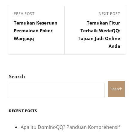
Post
Previous
PREV POST
Next
NEXT POST
navigation
Temukan Keseruan
Temukan Fitur
Post
Post
Permainan Poker
Terbaik WedeQQ:
Wargaqq
Tujuan Judi Online
Anda
Search
Search
RECENT POSTS
Apa itu DominoQQ? Panduan Komprehensif