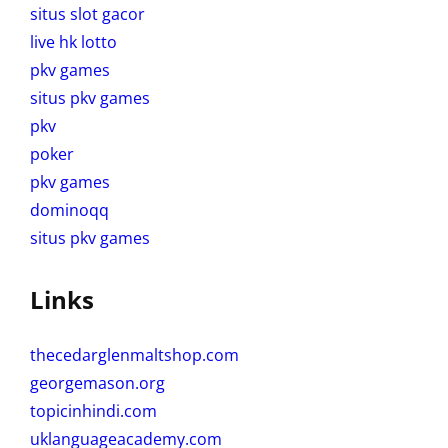
situs slot gacor
live hk lotto
pkv games
situs pkv games
pkv
poker
pkv games
dominoqq
situs pkv games
Links
thecedarglenmaltshop.com
georgemason.org
topicinhindi.com
uklanguageacademy.com