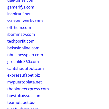
uae-times.com
gamerifys.com
inspiratif.net
vsmsnetworks.com
offthem.com
ibommatv.com
techporfit.com
bekasionline.com
nbusinessplan.com
greenlife360.com
cantshoutitout.com
expressufabet.biz
mypuertoplata.net
thepioneerxpress.com
howtofixissue.com
teamufabet.biz