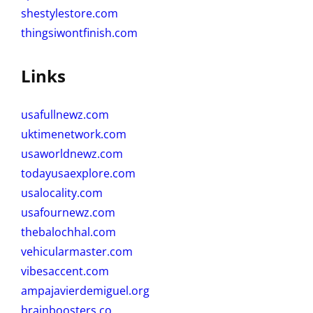
shestylestore.com
thingsiwontfinish.com
Links
usafullnewz.com
uktimenetwork.com
usaworldnewz.com
todayusaexplore.com
usalocality.com
usafournewz.com
thebalochhal.com
vehicularmaster.com
vibesaccent.com
ampajavierdemiguel.org
brainboosters.co