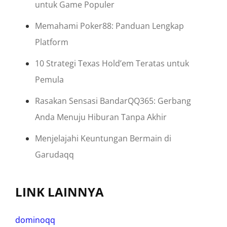
untuk Game Populer
Memahami Poker88: Panduan Lengkap
Platform
10 Strategi Texas Hold’em Teratas untuk
Pemula
Rasakan Sensasi BandarQQ365: Gerbang
Anda Menuju Hiburan Tanpa Akhir
Menjelajahi Keuntungan Bermain di
Garudaqq
LINK LAINNYA
dominoqq