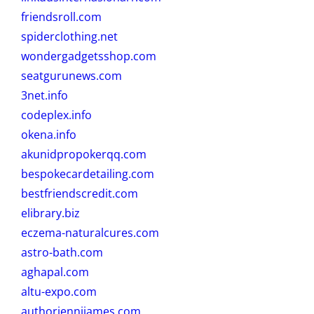
friendsroll.com
spiderclothing.net
wondergadgetsshop.com
seatgurunews.com
3net.info
codeplex.info
okena.info
akunidpropokerqq.com
bespokecardetailing.com
bestfriendscredit.com
elibrary.biz
eczema-naturalcures.com
astro-bath.com
aghapal.com
altu-expo.com
authorjennijames.com