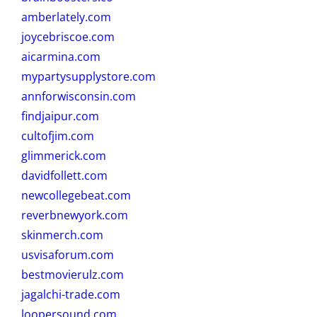
amberlately.com
joycebriscoe.com
aicarmina.com
mypartysupplystore.com
annforwisconsin.com
findjaipur.com
cultofjim.com
glimmerick.com
davidfollett.com
newcollegebeat.com
reverbnewyork.com
skinmerch.com
usvisaforum.com
bestmovierulz.com
jagalchi-trade.com
loopersound.com