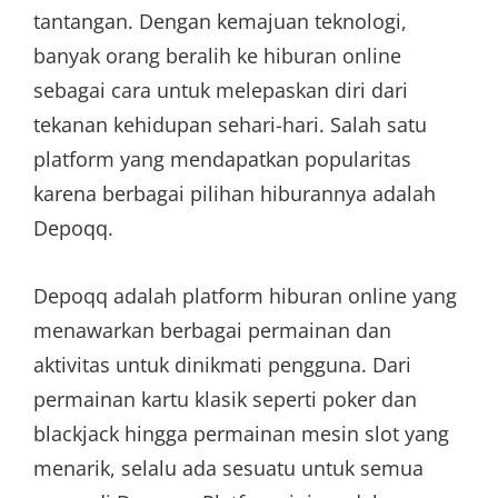
tantangan. Dengan kemajuan teknologi,
banyak orang beralih ke hiburan online
sebagai cara untuk melepaskan diri dari
tekanan kehidupan sehari-hari. Salah satu
platform yang mendapatkan popularitas
karena berbagai pilihan hiburannya adalah
Depoqq.
Depoqq adalah platform hiburan online yang
menawarkan berbagai permainan dan
aktivitas untuk dinikmati pengguna. Dari
permainan kartu klasik seperti poker dan
blackjack hingga permainan mesin slot yang
menarik, selalu ada sesuatu untuk semua