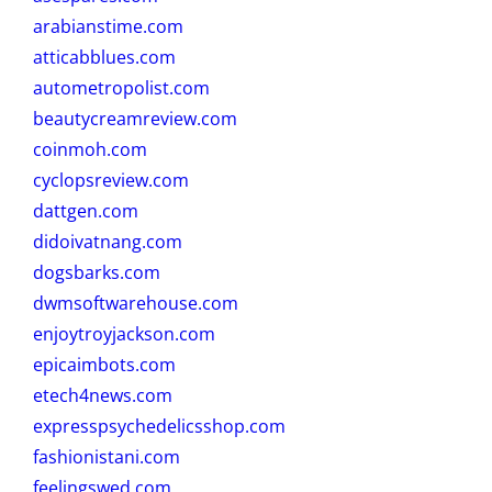
arabianstime.com
atticabblues.com
autometropolist.com
beautycreamreview.com
coinmoh.com
cyclopsreview.com
dattgen.com
didoivatnang.com
dogsbarks.com
dwmsoftwarehouse.com
enjoytroyjackson.com
epicaimbots.com
etech4news.com
expresspsychedelicsshop.com
fashionistani.com
feelingswed.com