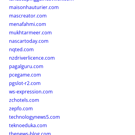
maisonhauturier.com
mascreator.com
menafahmi.com
mukhtarmeer.com
nascartoday.com
nqted.com
nzdriverlicence.com
pagalguru.com
pcegame.com
pgslot-r2.com
ws-expression.com
zchotels.com
zepfo.com
technologynews5.com
teknoeduka.com
thenews-blog.com