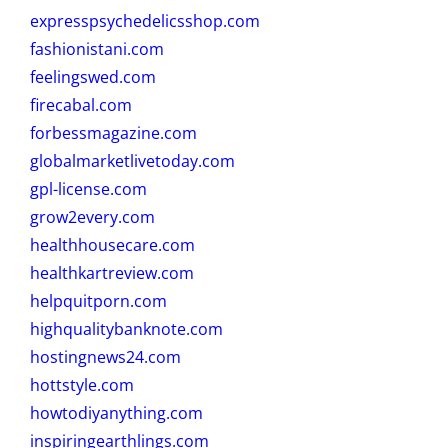
expresspsychedelicsshop.com
fashionistani.com
feelingswed.com
firecabal.com
forbessmagazine.com
globalmarketlivetoday.com
gpl-license.com
grow2every.com
healthhousecare.com
healthkartreview.com
helpquitporn.com
highqualitybanknote.com
hostingnews24.com
hottstyle.com
howtodiyanything.com
inspiringearthlings.com