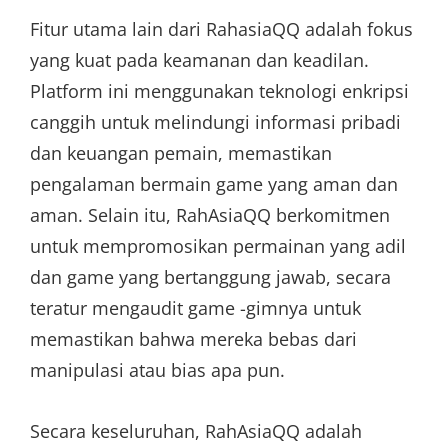
Fitur utama lain dari RahasiaQQ adalah fokus
yang kuat pada keamanan dan keadilan.
Platform ini menggunakan teknologi enkripsi
canggih untuk melindungi informasi pribadi
dan keuangan pemain, memastikan
pengalaman bermain game yang aman dan
aman. Selain itu, RahAsiaQQ berkomitmen
untuk mempromosikan permainan yang adil
dan game yang bertanggung jawab, secara
teratur mengaudit game -gimnya untuk
memastikan bahwa mereka bebas dari
manipulasi atau bias apa pun.
Secara keseluruhan, RahAsiaQQ adalah