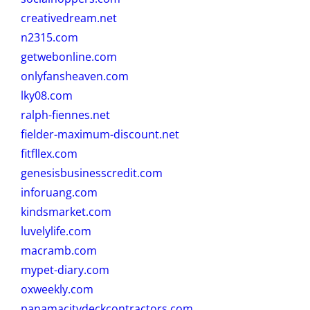
creativedream.net
n2315.com
getwebonline.com
onlyfansheaven.com
lky08.com
ralph-fiennes.net
fielder-maximum-discount.net
fitfllex.com
genesisbusinesscredit.com
inforuang.com
kindsmarket.com
luvelylife.com
macramb.com
mypet-diary.com
oxweekly.com
panamacitydeckcontractors.com