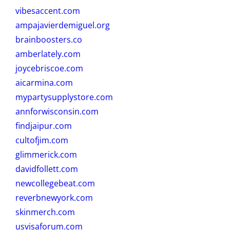
vibesaccent.com
ampajavierdemiguel.org
brainboosters.co
amberlately.com
joycebriscoe.com
aicarmina.com
mypartysupplystore.com
annforwisconsin.com
findjaipur.com
cultofjim.com
glimmerick.com
davidfollett.com
newcollegebeat.com
reverbnewyork.com
skinmerch.com
usvisaforum.com