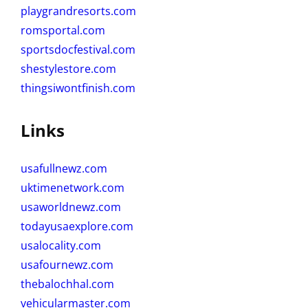
playgrandresorts.com
romsportal.com
sportsdocfestival.com
shestylestore.com
thingsiwontfinish.com
Links
usafullnewz.com
uktimenetwork.com
usaworldnewz.com
todayusaexplore.com
usalocality.com
usafournewz.com
thebalochhal.com
vehicularmaster.com