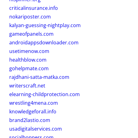
criticalinsurance.info
nokariposter.com
kalyan-guessing-nightplay.com
gameofpanels.com
androidappsdownloader.com
usetimenow.com
healthblow.com
gohelpmate.com
rajdhani-satta-matka.com
writerscraft.net
elearning-childprotection.com
wrestling4mena.com
knowledgeforall.info
brand2lastio.com
usadigitalservices.com
socialhoppers.com