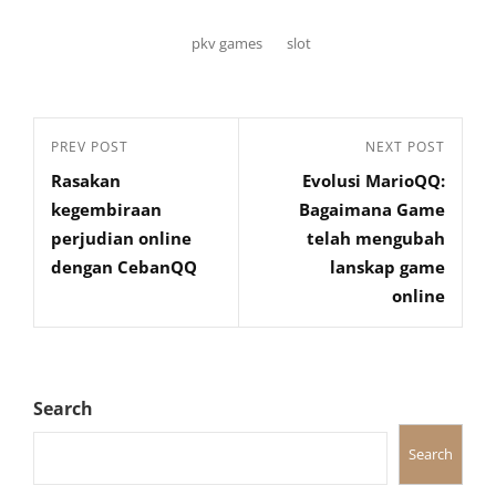
Tags,
pkv games
slot
Post
Previous
PREV POST
Next
NEXT POST
navigation
Rasakan
Evolusi MarioQQ:
Post
Post
kegembiraan
Bagaimana Game
perjudian online
telah mengubah
dengan CebanQQ
lanskap game
online
Search
Search