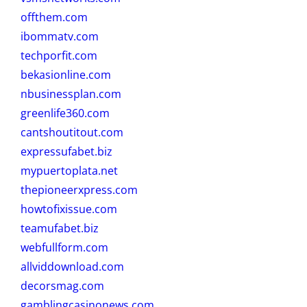
offthem.com
ibommatv.com
techporfit.com
bekasionline.com
nbusinessplan.com
greenlife360.com
cantshoutitout.com
expressufabet.biz
mypuertoplata.net
thepioneerxpress.com
howtofixissue.com
teamufabet.biz
webfullform.com
allviddownload.com
decorsmag.com
gamblingcasinonews.com