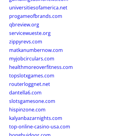
universitiesofamerica.net
progameofbrands.com
qbreview.org
servicewueste.org
zippyrevs.com
matkanumbernow.com
myjobcirculars.com
healthmoreoverfitness.com
topslotxgames.com
routerloggnet.net
dantella6.com
slotsgamesone.com
hispinzone.com
kalyanbazarnights.com
top-online-casino-usa.com
honghuidoor.com