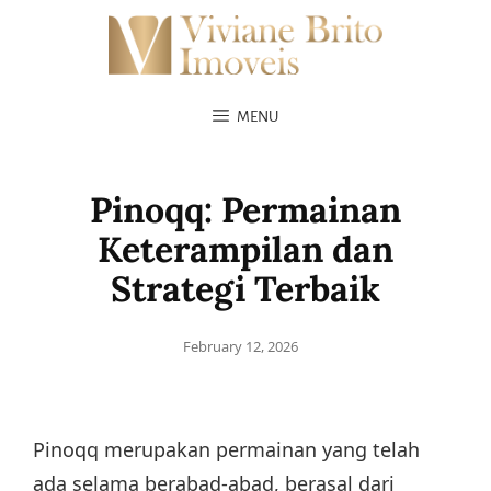
MENU
Pinoqq: Permainan
Keterampilan dan
Strategi Terbaik
Posted
February 12, 2026
on
Pinoqq merupakan permainan yang telah
ada selama berabad-abad, berasal dari