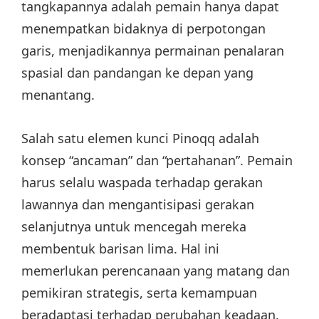
tangkapannya adalah pemain hanya dapat
menempatkan bidaknya di perpotongan
garis, menjadikannya permainan penalaran
spasial dan pandangan ke depan yang
menantang.
Salah satu elemen kunci Pinoqq adalah
konsep “ancaman” dan “pertahanan”. Pemain
harus selalu waspada terhadap gerakan
lawannya dan mengantisipasi gerakan
selanjutnya untuk mencegah mereka
membentuk barisan lima. Hal ini
memerlukan perencanaan yang matang dan
pemikiran strategis, serta kemampuan
beradaptasi terhadap perubahan keadaan.