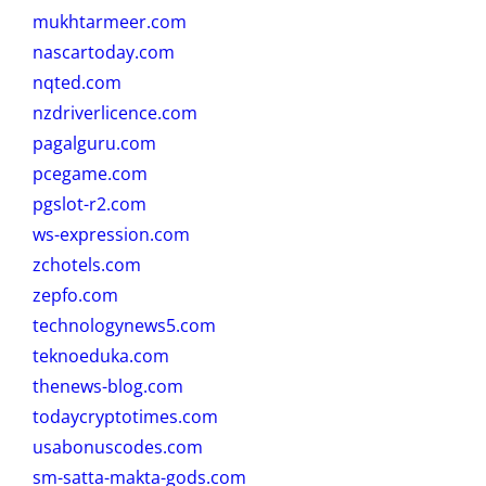
mukhtarmeer.com
nascartoday.com
nqted.com
nzdriverlicence.com
pagalguru.com
pcegame.com
pgslot-r2.com
ws-expression.com
zchotels.com
zepfo.com
technologynews5.com
teknoeduka.com
thenews-blog.com
todaycryptotimes.com
usabonuscodes.com
sm-satta-makta-gods.com