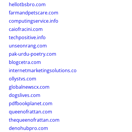
hellotbsbro.com
farmandpetscare.com
computingservice.info
caiofracini.com
techpositive.info
unseonrang.com
pak-urdu-poetry.com
blogcetra.com
internetmarketingsolutions.co
ollystvs.com
globalnewscx.com
dogslives.com
pdfbookplanet.com
queenofrattan.com
thequeenofrattan.com
denohubpro.com