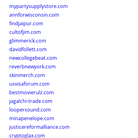
mypartysupplystore.com
annforwisconsin.com
findjaipur.com
cultofjim.com
glimmerick.com
davidfollett.com
newcollegebeat.com
reverbnewyork.com
skinmerch.com
usvisaforum.com
bestmovierulz.com
jagalchi-trade.com
loopersound.com
minapenelope.com
justicereformalliance.com
cryptoglax.com