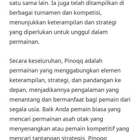
satu sama lain. Ia juga telah ditampilkan di
berbagai turnamen dan kompetisi,
menunjukkan keterampilan dan strategi
yang diperlukan untuk unggul dalam
permainan.
Secara keseluruhan, Pinoqq adalah
permainan yang menggabungkan elemen
keterampilan, strategi, dan pandangan ke
depan, menjadikannya pengalaman yang
menantang dan bermanfaat bagi pemain dari
segala usia. Baik Anda pemain biasa yang
mencari permainan asah otak yang
menyenangkan atau pemain kompetitif yang
mencari tantangan strategis, Pinoqq