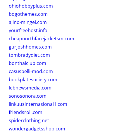
ohiohobbyplus.com
bogothemes.com
ajino-mingei.com
yourfreehost.info
cheapnorthfacejacketsm.com
gurjoshhomes.com
tombradydiet.com
bonthaiclub.com
casusbelli-mod.com
bookplatesociety.com
lebnewsmedia.com
sonosonora.com
linkuusinternasional1.com
friendsroll.com
spiderclothing.net
wondergadgetsshop.com