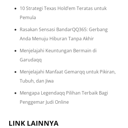
10 Strategi Texas Hold’em Teratas untuk
Pemula
Rasakan Sensasi BandarQQ365: Gerbang
Anda Menuju Hiburan Tanpa Akhir
Menjelajahi Keuntungan Bermain di
Garudaqq
Menjelajahi Manfaat Gemarqq untuk Pikiran,
Tubuh, dan Jiwa
Mengapa Legendaqq Pilihan Terbaik Bagi
Penggemar Judi Online
LINK LAINNYA