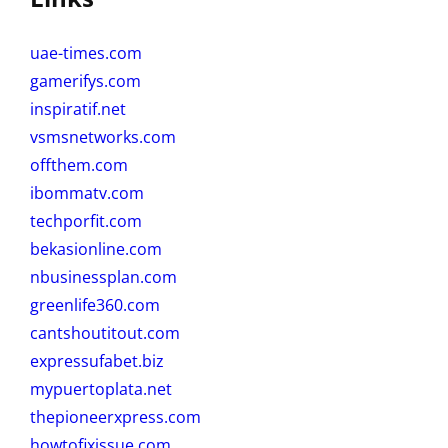
uae-times.com
gamerifys.com
inspiratif.net
vsmsnetworks.com
offthem.com
ibommatv.com
techporfit.com
bekasionline.com
nbusinessplan.com
greenlife360.com
cantshoutitout.com
expressufabet.biz
mypuertoplata.net
thepioneerxpress.com
howtofixissue.com