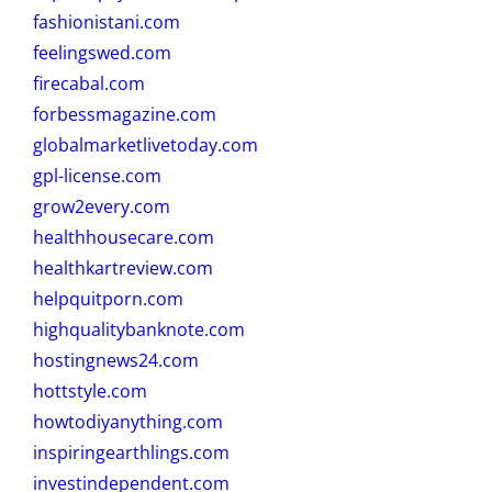
fashionistani.com
feelingswed.com
firecabal.com
forbessmagazine.com
globalmarketlivetoday.com
gpl-license.com
grow2every.com
healthhousecare.com
healthkartreview.com
helpquitporn.com
highqualitybanknote.com
hostingnews24.com
hottstyle.com
howtodiyanything.com
inspiringearthlings.com
investindependent.com