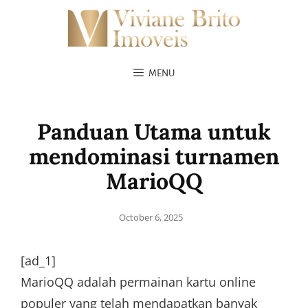
MENU
Panduan Utama untuk
mendominasi turnamen
MarioQQ
Posted
October 6, 2025
on
[ad_1]
MarioQQ adalah permainan kartu online
populer yang telah mendapatkan banyak