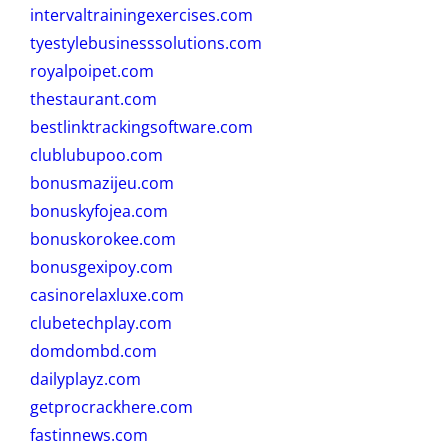
intervaltrainingexercises.com
tyestylebusinesssolutions.com
royalpoipet.com
thestaurant.com
bestlinktrackingsoftware.com
clublubupoo.com
bonusmazijeu.com
bonuskyfojea.com
bonuskorokee.com
bonusgexipoy.com
casinorelaxluxe.com
clubetechplay.com
domdombd.com
dailyplayz.com
getprocrackhere.com
fastinnews.com