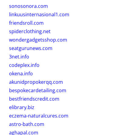
sonosonora.com
linkuusinternasional1.com
friendsroll.com
spiderclothing.net
wondergadgetsshop.com
seatgurunews.com
3net.info
codeplex.info
okena.info
akunidpropokerqq.com
bespokecardetailing.com
bestfriendscredit.com
elibrary.biz
eczema-naturalcures.com
astro-bath.com
aghapal.com