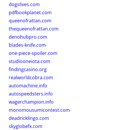
dogslives.com
pdfbookplanet.com
queenofrattan.com
thequeenofrattan.com
denohubpro.com
blades-knife.com
one-piece-spoiler.com
studiooneiota.com
findingcasino.org
realworldcobra.com
automachine.info
autospeedsters.info
wagerchampion.info
monomousumicontest.com
deadricklingo.com
skyglobefx.com