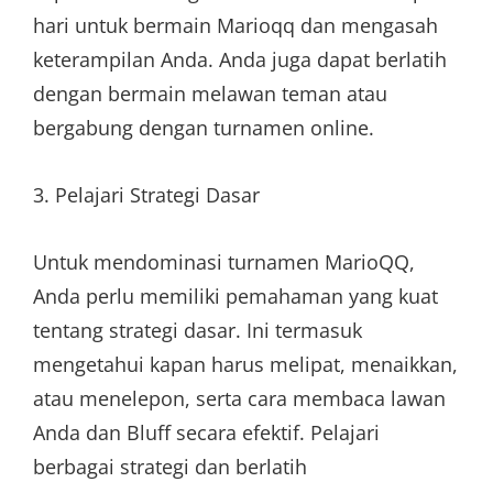
hari untuk bermain Marioqq dan mengasah
keterampilan Anda. Anda juga dapat berlatih
dengan bermain melawan teman atau
bergabung dengan turnamen online.
3. Pelajari Strategi Dasar
Untuk mendominasi turnamen MarioQQ,
Anda perlu memiliki pemahaman yang kuat
tentang strategi dasar. Ini termasuk
mengetahui kapan harus melipat, menaikkan,
atau menelepon, serta cara membaca lawan
Anda dan Bluff secara efektif. Pelajari
berbagai strategi dan berlatih