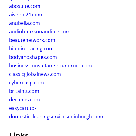
abosulte.com
aiverse24.com
anubella.com
audiobooksonaudible.com
beautenetwork.com
bitcoin-tracing.com
bodyandshapes.com
businessconsultantsroundrock.com
classicglobalnews.com
cybercusp.com
britaintt.com
deconds.com
easycartltd-
domesticcleaningservicesedinburgh.com
Links