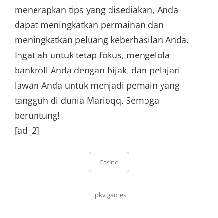
menerapkan tips yang disediakan, Anda
dapat meningkatkan permainan dan
meningkatkan peluang keberhasilan Anda.
Ingatlah untuk tetap fokus, mengelola
bankroll Anda dengan bijak, dan pelajari
lawan Anda untuk menjadi pemain yang
tangguh di dunia Marioqq. Semoga
beruntung!
[ad_2]
Categories
Casino
Tags,
pkv games