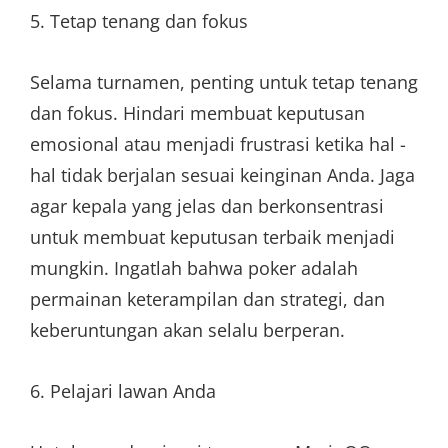
5. Tetap tenang dan fokus
Selama turnamen, penting untuk tetap tenang
dan fokus. Hindari membuat keputusan
emosional atau menjadi frustrasi ketika hal -
hal tidak berjalan sesuai keinginan Anda. Jaga
agar kepala yang jelas dan berkonsentrasi
untuk membuat keputusan terbaik menjadi
mungkin. Ingatlah bahwa poker adalah
permainan keterampilan dan strategi, dan
keberuntungan akan selalu berperan.
6. Pelajari lawan Anda