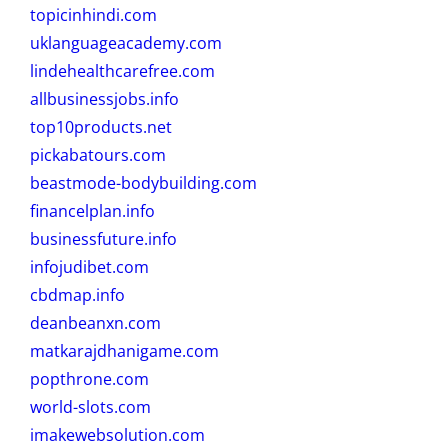
topicinhindi.com
uklanguageacademy.com
lindehealthcarefree.com
allbusinessjobs.info
top10products.net
pickabatours.com
beastmode-bodybuilding.com
financelplan.info
businessfuture.info
infojudibet.com
cbdmap.info
deanbeanxn.com
matkarajdhanigame.com
popthrone.com
world-slots.com
imakewebsolution.com