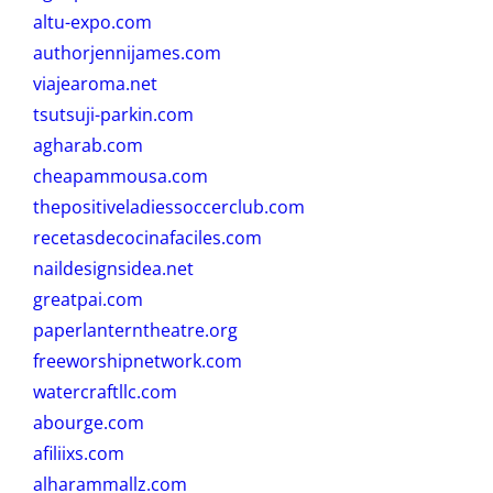
altu-expo.com
authorjennijames.com
viajearoma.net
tsutsuji-parkin.com
agharab.com
cheapammousa.com
thepositiveladiessoccerclub.com
recetasdecocinafaciles.com
naildesignsidea.net
greatpai.com
paperlanterntheatre.org
freeworshipnetwork.com
watercraftllc.com
abourge.com
afiliixs.com
alharammallz.com