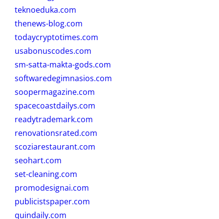
teknoeduka.com
thenews-blog.com
todaycryptotimes.com
usabonuscodes.com
sm-satta-makta-gods.com
softwaredegimnasios.com
soopermagazine.com
spacecoastdailys.com
readytrademark.com
renovationsrated.com
scoziarestaurant.com
seohart.com
set-cleaning.com
promodesignai.com
publicistspaper.com
quindaily.com