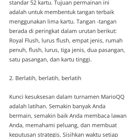
standar 52 kartu. Tujuan permainan ini
adalah untuk membentuk tangan terbaik
menggunakan lima kartu. Tangan -tangan
berada di peringkat dalam urutan berikut:
Royal Flush, lurus flush, empat jenis, rumah
penuh, flush, lurus, tiga jenis, dua pasangan,
satu pasangan, dan kartu tinggi.
2. Berlatih, berlatih, berlatih
Kunci kesuksesan dalam turnamen MarioQQ
adalah latihan. Semakin banyak Anda
bermain, semakin baik Anda membaca lawan
Anda, memahami peluang, dan membuat
keputusan strategis. Sisihkan waktu setiap