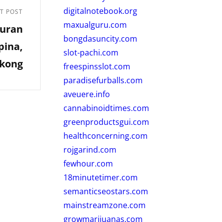
digitalnotebook.org
T POST
maxualguru.com
turan
bongdasuncity.com
pina,
slot-pachi.com
kong
freespinsslot.com
paradisefurballs.com
aveuere.info
cannabinoidtimes.com
greenproductsgui.com
healthconcerning.com
rojgarind.com
fewhour.com
18minutetimer.com
semanticseostars.com
mainstreamzone.com
growmarijuanas.com