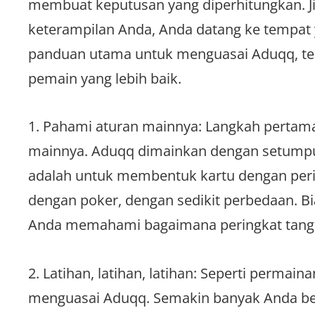
membuat keputusan yang diperhitungkan. J
keterampilan Anda, Anda datang ke tempat y
panduan utama untuk menguasai Aduqq, te
pemain yang lebih baik.
1. Pahami aturan mainnya: Langkah perta
mainnya. Aduqq dimainkan dengan setumpuk k
adalah untuk membentuk kartu dengan perin
dengan poker, dengan sedikit perbedaan. B
Anda memahami bagaimana peringkat tang
2. Latihan, latihan, latihan: Seperti permain
menguasai Aduqq. Semakin banyak Anda be