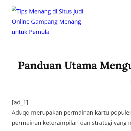
Temukan Tips Menang Di
TIPS MEN
PEMULA
Panduan Utama Mengua
[ad_1]
Aduqq merupakan permainan kartu populer I
permainan keterampilan dan strategi yang 