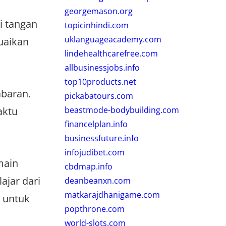
georgemason.org
i tangan
topicinhindi.com
uklanguageacademy.com
uaikan
lindehealthcarefree.com
allbusinessjobs.info
top10products.net
baran.
pickabatours.com
aktu
beastmode-bodybuilding.com
financelplan.info
businessfuture.info
infojudibet.com
main
cbdmap.info
ajar dari
deanbeanxn.com
matkarajdhanigame.com
 untuk
popthrone.com
world-slots.com