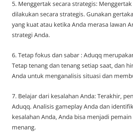
5. Menggertak secara strategis: Menggerta
dilakukan secara strategis. Gunakan gerta
yang kuat atau ketika Anda merasa lawan A
strategi Anda.
6. Tetap fokus dan sabar : Aduqq merupak
Tetap tenang dan tenang setiap saat, dan 
Anda untuk menganalisis situasi dan membu
7. Belajar dari kesalahan Anda: Terakhir, p
Aduqq. Analisis gameplay Anda dan identifik
kesalahan Anda, Anda bisa menjadi pemain 
menang.