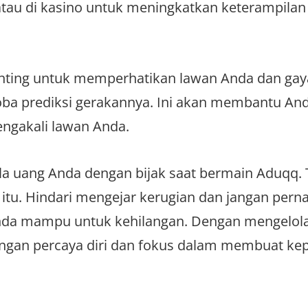
atau di kasino untuk meningkatkan keterampilan
enting untuk memperhatikan lawan Anda dan gay
coba prediksi gerakannya. Ini akan membantu An
ngakali lawan Anda.
ola uang Anda dengan bijak saat bermain Aduqq.
 itu. Hindari mengejar kerugian dan jangan pern
Anda mampu untuk kehilangan. Dengan mengelol
engan percaya diri dan fokus dalam membuat ke