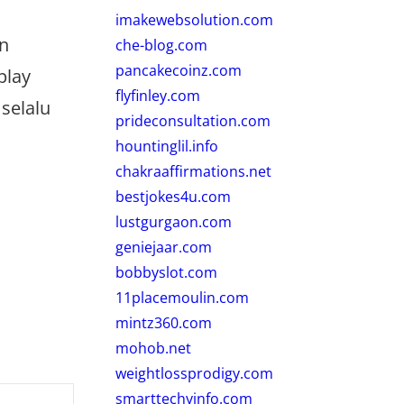
imakewebsolution.com
n
che-blog.com
pancakecoinz.com
play
flyfinley.com
selalu
prideconsultation.com
hountinglil.info
chakraaffirmations.net
bestjokes4u.com
lustgurgaon.com
geniejaar.com
bobbyslot.com
11placemoulin.com
mintz360.com
mohob.net
weightlossprodigy.com
smarttechyinfo.com