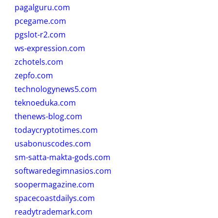
pagalguru.com
pcegame.com
pgslot-r2.com
ws-expression.com
zchotels.com
zepfo.com
technologynews5.com
teknoeduka.com
thenews-blog.com
todaycryptotimes.com
usabonuscodes.com
sm-satta-makta-gods.com
softwaredegimnasios.com
soopermagazine.com
spacecoastdailys.com
readytrademark.com