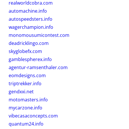
realworldcobra.com
automachine.info
autospeedsters.info
wagerchampion.info
monomousumicontest.com
deadricklingo.com
skyglobefx.com
gamblespherex.info
agentur-ramsenthaler.com
eomdesigns.com
triptrekker.info
gendxxi.net
motomasters.info
mycarzone.info
vibecasaconcepts.com
quantum24.info