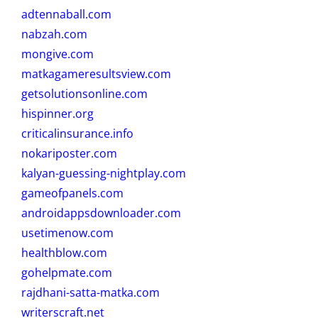
adtennaball.com
nabzah.com
mongive.com
matkagameresultsview.com
getsolutionsonline.com
hispinner.org
criticalinsurance.info
nokariposter.com
kalyan-guessing-nightplay.com
gameofpanels.com
androidappsdownloader.com
usetimenow.com
healthblow.com
gohelpmate.com
rajdhani-satta-matka.com
writerscraft.net