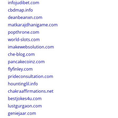
infojudibet.com
cbdmap.info
deanbeanxn.com
matkarajdhanigame.com
popthrone.com
world-slots.com
imakewebsolution.com
che-blog.com
pancakecoinz.com
flyfinley.com
prideconsultation.com
hountinglil.info
chakraaffirmations.net
bestjokes4u.com
lustgurgaon.com
geniejaar.com