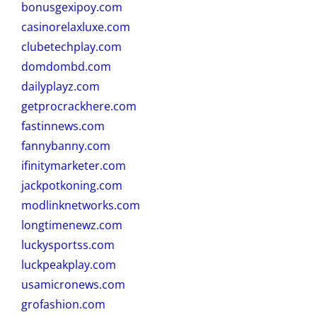
bonusgexipoy.com
casinorelaxluxe.com
clubetechplay.com
domdombd.com
dailyplayz.com
getprocrackhere.com
fastinnews.com
fannybanny.com
ifinitymarketer.com
jackpotkoning.com
modlinknetworks.com
longtimenewz.com
luckysportss.com
luckpeakplay.com
usamicronews.com
grofashion.com