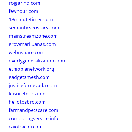
rojgarind.com
fewhour.com
18minutetimer.com
semanticseostars.com
mainstreamzone.com
growmarijuanas.com
webnshare.com
overlygeneralization.com
ethiopianetwork.org
gadgetsmesh.com
justicefornevada.com
leisuretours.info
hellotbsbro.com
farmandpetscare.com
computingservice.info
caiofracini.com