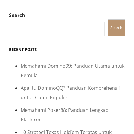
Search
Search
RECENT POSTS
Memahami Domino99: Panduan Utama untuk
Pemula
Apa itu DominoQQ? Panduan Komprehensif
untuk Game Populer
Memahami Poker88: Panduan Lengkap
Platform
10 Strategi Texas Hold’em Teratas untuk