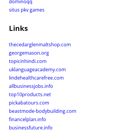
dominoqq
situs pkv games
Links
thecedarglenmaltshop.com
georgemason.org
topicinhindi.com
uklanguageacademy.com
lindehealthcarefree.com
allbusinessjobs.info
top10products.net
pickabatours.com
beastmode-bodybuilding.com
financelplan.info
businessfuture.info