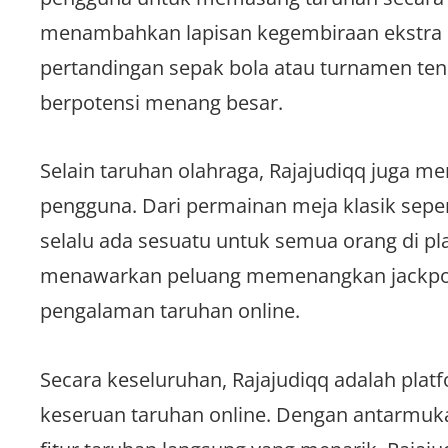
menambahkan lapisan kegembiraan ekstra 
pertandingan sepak bola atau turnamen ten
berpotensi menang besar.
Selain taruhan olahraga, Rajajudiqq juga 
pengguna. Dari permainan meja klasik sepert
selalu ada sesuatu untuk semua orang di p
menawarkan peluang memenangkan jackpot
pengalaman taruhan online.
Secara keseluruhan, Rajajudiqq adalah platf
keseruan taruhan online. Dengan antarmuk