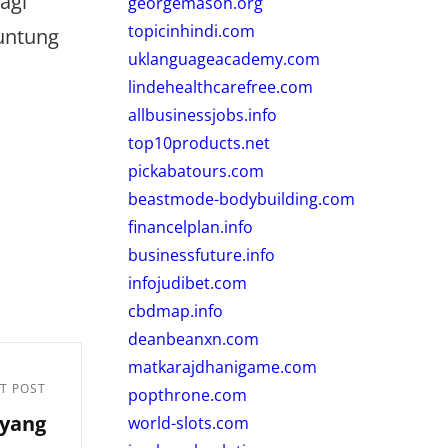
agi
georgemason.org
topicinhindi.com
untung
uklanguageacademy.com
lindehealthcarefree.com
allbusinessjobs.info
top10products.net
pickabatours.com
beastmode-bodybuilding.com
financelplan.info
businessfuture.info
infojudibet.com
cbdmap.info
deanbeanxn.com
matkarajdhanigame.com
T POST
popthrone.com
 yang
world-slots.com