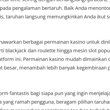
pada pengalaman bertaruh. Baik Anda menonto
is, taruhan langsung memungkinkan Anda ikut s
menawarkan berbagai permainan kasino untuk din
i blackjack dan roulette hingga mesin slot popul
latform ini. Permainan kasino mudah dimainkan 
 besar, menambah lebih banyak kegembiraan 
orm fantastis bagi siapa pun yang ingin menjelaj
a yang ramah pengguna, beragam pilihan taruha