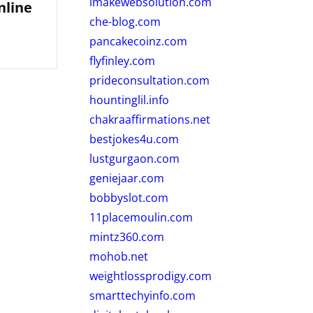
imakewebsolution.com
nline
che-blog.com
pancakecoinz.com
flyfinley.com
prideconsultation.com
hountinglil.info
chakraaffirmations.net
bestjokes4u.com
lustgurgaon.com
geniejaar.com
bobbyslot.com
11placemoulin.com
mintz360.com
mohob.net
weightlossprodigy.com
smarttechyinfo.com