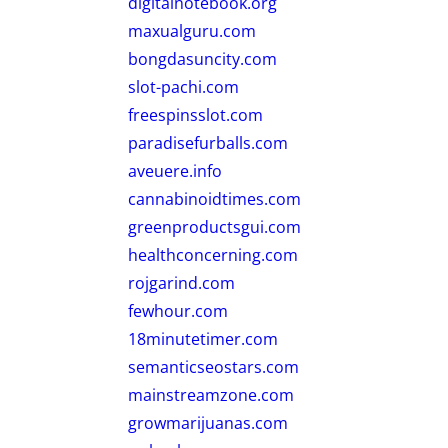
digitalnotebook.org
maxualguru.com
bongdasuncity.com
slot-pachi.com
freespinsslot.com
paradisefurballs.com
aveuere.info
cannabinoidtimes.com
greenproductsgui.com
healthconcerning.com
rojgarind.com
fewhour.com
18minutetimer.com
semanticseostars.com
mainstreamzone.com
growmarijuanas.com