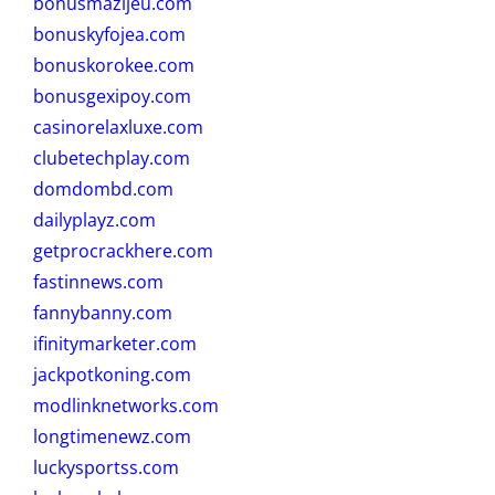
bonusmazijeu.com
bonuskyfojea.com
bonuskorokee.com
bonusgexipoy.com
casinorelaxluxe.com
clubetechplay.com
domdombd.com
dailyplayz.com
getprocrackhere.com
fastinnews.com
fannybanny.com
ifinitymarketer.com
jackpotkoning.com
modlinknetworks.com
longtimenewz.com
luckysportss.com