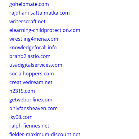
gohelpmate.com
rajdhani-satta-matka.com
writerscraft.net
elearning-childprotection.com
wrestling4mena.com
knowledgeforall.info
brand2lastio.com
usadigitalservices.com
socialhoppers.com
creativedream.net
n2315.com
getwebonline.com
onlyfansheaven.com
lky08.com
ralph-fiennes.net
fielder-maximum-discount.net