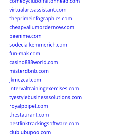
comedyclubofhiltonhead.com
virtualartsassistant.com
theprimeinfographics.com
cheapvaliumordernow.com
beenime.com
sodecia-kemmerich.com
fun-mak.com
casino888world.com
misterdbnb.com
jkmezcal.com
intervaltrainingexercises.com
tyestylebusinesssolutions.com
royalpoipet.com
thestaurant.com
bestlinktrackingsoftware.com
clublubupoo.com