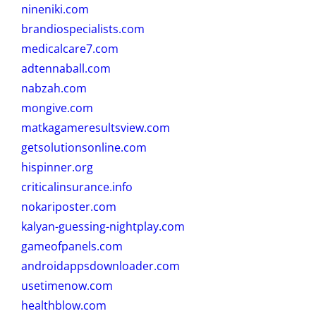
nineniki.com
brandiospecialists.com
medicalcare7.com
adtennaball.com
nabzah.com
mongive.com
matkagameresultsview.com
getsolutionsonline.com
hispinner.org
criticalinsurance.info
nokariposter.com
kalyan-guessing-nightplay.com
gameofpanels.com
androidappsdownloader.com
usetimenow.com
healthblow.com