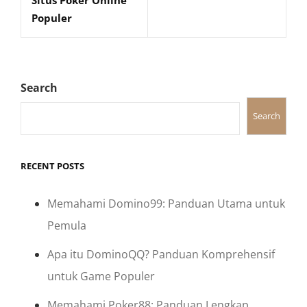
Populer
Search
Search
RECENT POSTS
Memahami Domino99: Panduan Utama untuk
Pemula
Apa itu DominoQQ? Panduan Komprehensif
untuk Game Populer
Memahami Poker88: Panduan Lengkap