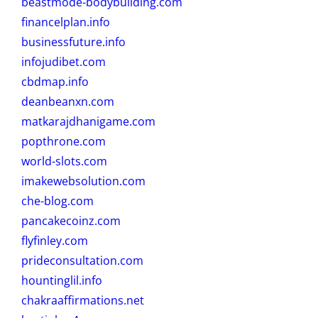
beastmode-bodybuilding.com
financelplan.info
businessfuture.info
infojudibet.com
cbdmap.info
deanbeanxn.com
matkarajdhanigame.com
popthrone.com
world-slots.com
imakewebsolution.com
che-blog.com
pancakecoinz.com
flyfinley.com
prideconsultation.com
hountinglil.info
chakraaffirmations.net