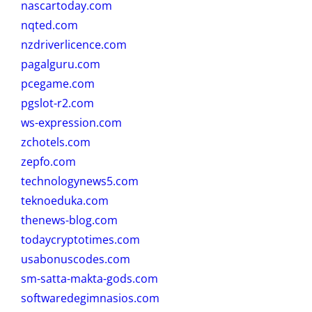
nascartoday.com
nqted.com
nzdriverlicence.com
pagalguru.com
pcegame.com
pgslot-r2.com
ws-expression.com
zchotels.com
zepfo.com
technologynews5.com
teknoeduka.com
thenews-blog.com
todaycryptotimes.com
usabonuscodes.com
sm-satta-makta-gods.com
softwaredegimnasios.com