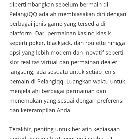
dipertimbangkan sebelum bermain di
PelangiQQ adalah membiasakan diri dengan
berbagai jenis game yang tersedia di
platform. Dari permainan kasino klasik
seperti poker, blackjack, dan roulette hingga
opsi yang lebih modern dan inovatif seperti
slot realitas virtual dan permainan dealer
langsung, ada sesuatu untuk setiap jenis
pemain di Pelangiqq. Luangkan waktu untuk
menjelajahi berbagai permainan dan
menemukan yang sesuai dengan preferensi
dan keterampilan Anda.
Terakhir, penting untuk berlatih kebiasaan
perjudian yang bertanggung jawab saat