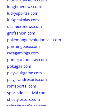
longtimenewz.com
luckysportss.com
luckpeakplay.com
usamicronews.com
grofashion.com
pokemongoevolutioncalc.com
phishingbase.com
racegamings.com
primejackpotstay.com
pokugaa.com
playvaultgame.com
playgrandresorts.com
romsportal.com
sportsdocfestival.com
shestylestore.com
thingsiwontfinish.com