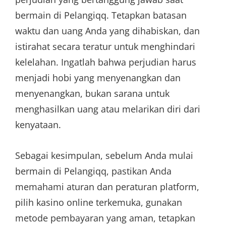
bermain di Pelangiqq. Tetapkan batasan
waktu dan uang Anda yang dihabiskan, dan
istirahat secara teratur untuk menghindari
kelelahan. Ingatlah bahwa perjudian harus
menjadi hobi yang menyenangkan dan
menyenangkan, bukan sarana untuk
menghasilkan uang atau melarikan diri dari
kenyataan.
Sebagai kesimpulan, sebelum Anda mulai
bermain di Pelangiqq, pastikan Anda
memahami aturan dan peraturan platform,
pilih kasino online terkemuka, gunakan
metode pembayaran yang aman, tetapkan