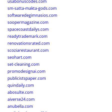
usabonuscodes.com
sm-satta-makta-gods.com
softwaredegimnasios.com
soopermagazine.com
spacecoastdailys.com
readytrademark.com
renovationsrated.com
scoziarestaurant.com
seohart.com
set-cleaning.com
promodesignai.com
publicistspaper.com
quindaily.com
abosulte.com
aiverse24.com
anubella.com