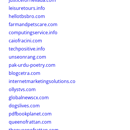
leisuretours.info
hellotbsbro.com
farmandpetscare.com
computingservice.info
caiofracini.com
techpositive.info
unseonrang.com
pak-urdu-poetry.com
blogcetra.com
internetmarketingsolutions.co
ollystvs.com
globalnewscx.com
dogslives.com
pdfbookplanet.com
queenofrattan.com
thequeenofrattan.com