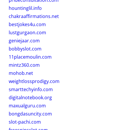
hountinglil.info
chakraaffirmations.net
bestjokes4u.com
lustgurgaon.com
geniejaar.com
bobbyslot.com
11placemoulin.com
mintz360.com
mohob.net
weightlossprodigy.com
smarttechyinfo.com
digitalnotebook.org
maxualguru.com
bongdasuncity.com
slot-pachi.com
freespinsslot.com