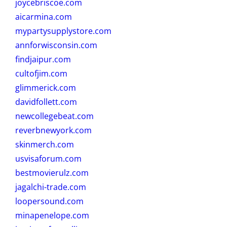
joycebriscoe.com
aicarmina.com
mypartysupplystore.com
annforwisconsin.com
findjaipur.com
cultofjim.com
glimmerick.com
davidfollett.com
newcollegebeat.com
reverbnewyork.com
skinmerch.com
usvisaforum.com
bestmovierulz.com
jagalchi-trade.com
loopersound.com
minapenelope.com