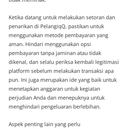
Ketika datang untuk melakukan setoran dan
penarikan di PelangiqQ, pastikan untuk
menggunakan metode pembayaran yang
aman. Hindari menggunakan opsi
pembayaran tanpa jaminan atau tidak
dikenal, dan selalu periksa kembali legitimasi
platform sebelum melakukan transaksi apa
pun. Ini juga merupakan ide yang baik untuk
menetapkan anggaran untuk kegiatan
perjudian Anda dan menepuknya untuk
menghindari pengeluaran berlebihan.
Aspek penting lain yang perlu