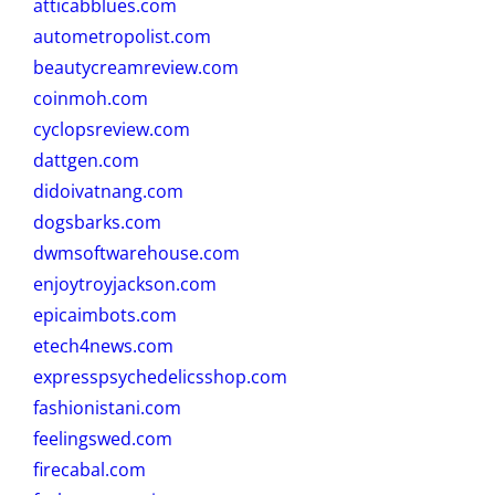
atticabblues.com
autometropolist.com
beautycreamreview.com
coinmoh.com
cyclopsreview.com
dattgen.com
didoivatnang.com
dogsbarks.com
dwmsoftwarehouse.com
enjoytroyjackson.com
epicaimbots.com
etech4news.com
expresspsychedelicsshop.com
fashionistani.com
feelingswed.com
firecabal.com