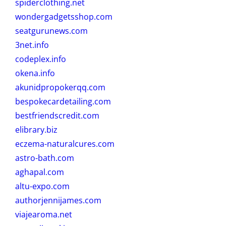
spiderclothing.net
wondergadgetsshop.com
seatgurunews.com
3net.info
codeplex.info
okena.info
akunidpropokerqq.com
bespokecardetailing.com
bestfriendscredit.com
elibrary.biz
eczema-naturalcures.com
astro-bath.com
aghapal.com
altu-expo.com
authorjennijames.com
viajearoma.net