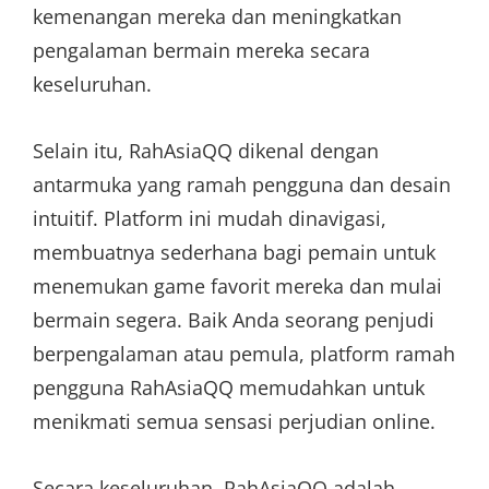
kemenangan mereka dan meningkatkan
pengalaman bermain mereka secara
keseluruhan.
Selain itu, RahAsiaQQ dikenal dengan
antarmuka yang ramah pengguna dan desain
intuitif. Platform ini mudah dinavigasi,
membuatnya sederhana bagi pemain untuk
menemukan game favorit mereka dan mulai
bermain segera. Baik Anda seorang penjudi
berpengalaman atau pemula, platform ramah
pengguna RahAsiaQQ memudahkan untuk
menikmati semua sensasi perjudian online.
Secara keseluruhan, RahAsiaQQ adalah