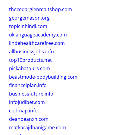
thecedarglenmaltshop.com
georgemason.org
topicinhindi.com
uklanguageacademy.com
lindehealthcarefree.com
allbusinessjobs.info
top10products.net
pickabatours.com
beastmode-bodybuilding.com
financelplan.info
businessfuture.info
infojudibet.com
cbdmap.info
deanbeanxn.com
matkarajdhanigame.com