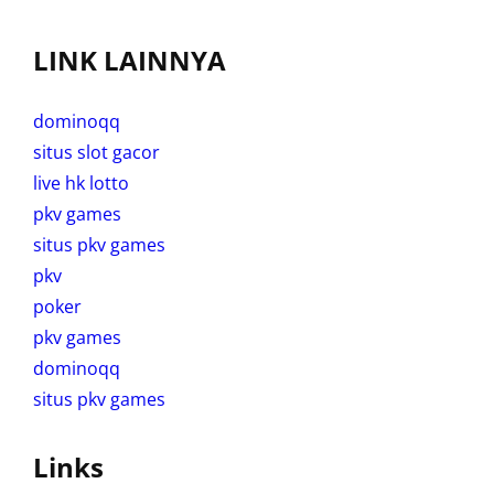
LINK LAINNYA
dominoqq
situs slot gacor
live hk lotto
pkv games
situs pkv games
pkv
poker
pkv games
dominoqq
situs pkv games
Links