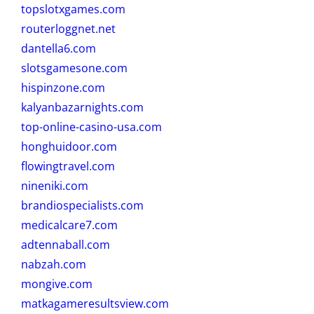
topslotxgames.com
routerloggnet.net
dantella6.com
slotsgamesone.com
hispinzone.com
kalyanbazarnights.com
top-online-casino-usa.com
honghuidoor.com
flowingtravel.com
nineniki.com
brandiospecialists.com
medicalcare7.com
adtennaball.com
nabzah.com
mongive.com
matkagameresultsview.com