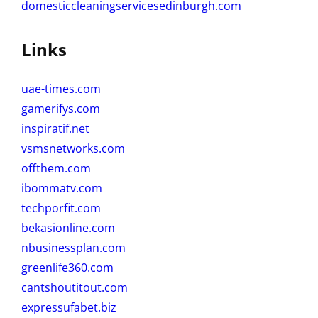
domesticcleaningservicesedinburgh.com
Links
uae-times.com
gamerifys.com
inspiratif.net
vsmsnetworks.com
offthem.com
ibommatv.com
techporfit.com
bekasionline.com
nbusinessplan.com
greenlife360.com
cantshoutitout.com
expressufabet.biz