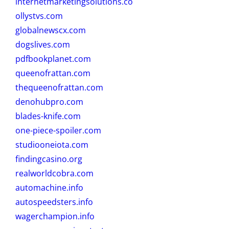
internetmarketingsolutions.co
ollystvs.com
globalnewscx.com
dogslives.com
pdfbookplanet.com
queenofrattan.com
thequeenofrattan.com
denohubpro.com
blades-knife.com
one-piece-spoiler.com
studiooneiota.com
findingcasino.org
realworldcobra.com
automachine.info
autospeedsters.info
wagerchampion.info