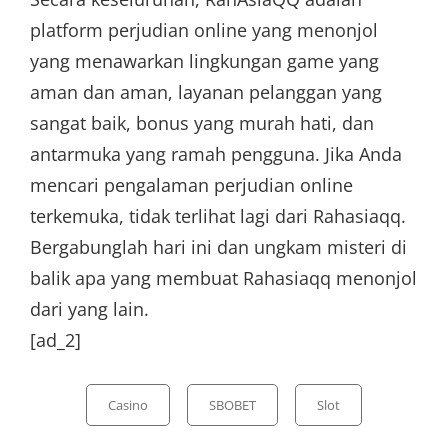
platform perjudian online yang menonjol
yang menawarkan lingkungan game yang
aman dan aman, layanan pelanggan yang
sangat baik, bonus yang murah hati, dan
antarmuka yang ramah pengguna. Jika Anda
mencari pengalaman perjudian online
terkemuka, tidak terlihat lagi dari Rahasiaqq.
Bergabunglah hari ini dan ungkam misteri di
balik apa yang membuat Rahasiaqq menonjol
dari yang lain.
[ad_2]
Categories
Casino
SBOBET
Slot