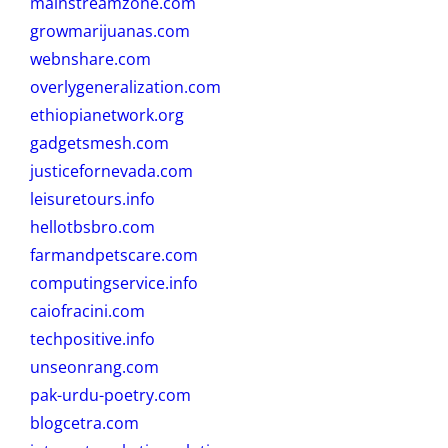
mainstreamzone.com
growmarijuanas.com
webnshare.com
overlygeneralization.com
ethiopianetwork.org
gadgetsmesh.com
justicefornevada.com
leisuretours.info
hellotbsbro.com
farmandpetscare.com
computingservice.info
caiofracini.com
techpositive.info
unseonrang.com
pak-urdu-poetry.com
blogcetra.com