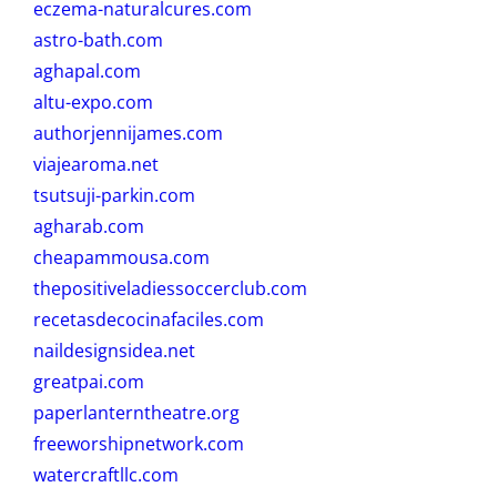
eczema-naturalcures.com
astro-bath.com
aghapal.com
altu-expo.com
authorjennijames.com
viajearoma.net
tsutsuji-parkin.com
agharab.com
cheapammousa.com
thepositiveladiessoccerclub.com
recetasdecocinafaciles.com
naildesignsidea.net
greatpai.com
paperlanterntheatre.org
freeworshipnetwork.com
watercraftllc.com