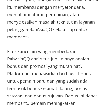
itu membantu dengan menyetor dana,
memahami aturan permainan, atau
menyelesaikan masalah teknis, tim layanan
pelanggan RahAsiaQQ selalu siap untuk
membantu.
Fitur kunci lain yang membedakan
RahAsiaQQ dari situs judi lainnya adalah
bonus dan promosi yang murah hati.
Platform ini menawarkan berbagai bonus
untuk pemain baru dan yang sudah ada,
termasuk bonus selamat datang, bonus
setoran, dan bonus rujukan. Bonus ini dapat
membantu pemain meningkatkan