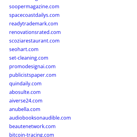
soopermagazine.com
spacecoastdailys.com
readytrademark.com
renovationsrated.com
scoziarestaurant.com
seohart.com
set-cleaning.com
promodesignai.com
publicistspaper.com
quindaily.com
abosulte.com
aiverse24.com
anubella.com
audiobooksonaudible.com
beautenetwork.com
bitcoin-tracing.com