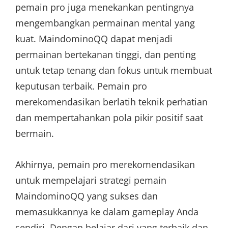
pemain pro juga menekankan pentingnya
mengembangkan permainan mental yang
kuat. MaindominoQQ dapat menjadi
permainan bertekanan tinggi, dan penting
untuk tetap tenang dan fokus untuk membuat
keputusan terbaik. Pemain pro
merekomendasikan berlatih teknik perhatian
dan mempertahankan pola pikir positif saat
bermain.
Akhirnya, pemain pro merekomendasikan
untuk mempelajari strategi pemain
MaindominoQQ yang sukses dan
memasukkannya ke dalam gameplay Anda
sendiri. Dengan belajar dari yang terbaik dan