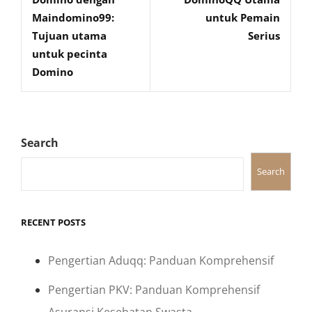
Maindomino99:
untuk Pemain
Tujuan utama
Serius
untuk pecinta
Domino
Search
Search
RECENT POSTS
Pengertian Aduqq: Panduan Komprehensif
Pengertian PKV: Panduan Komprehensif
Asuransi Kesehatan Swasta