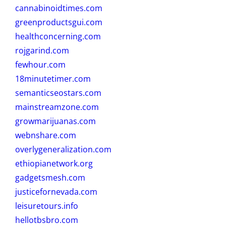
cannabinoidtimes.com
greenproductsgui.com
healthconcerning.com
rojgarind.com
fewhour.com
18minutetimer.com
semanticseostars.com
mainstreamzone.com
growmarijuanas.com
webnshare.com
overlygeneralization.com
ethiopianetwork.org
gadgetsmesh.com
justicefornevada.com
leisuretours.info
hellotbsbro.com