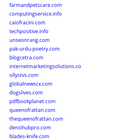
farmandpetscare.com
computingservice.info
caiofracini.com
techpositive.info
unseonrang.com
pak-urdu-poetry.com
blogcetra.com
internetmarketingsolutions.co
ollystvs.com
globalnewscx.com
dogslives.com
pdfbookplanet.com
queenofrattan.com
thequeenofrattan.com
denohubpro.com
blades-knife.com