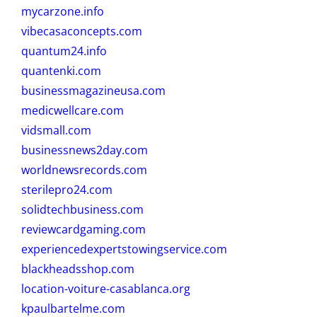
mycarzone.info
vibecasaconcepts.com
quantum24.info
quantenki.com
businessmagazineusa.com
medicwellcare.com
vidsmall.com
businessnews2day.com
worldnewsrecords.com
sterilepro24.com
solidtechbusiness.com
reviewcardgaming.com
experiencedexpertstowingservice.com
blackheadsshop.com
location-voiture-casablanca.org
kpaulbartelme.com