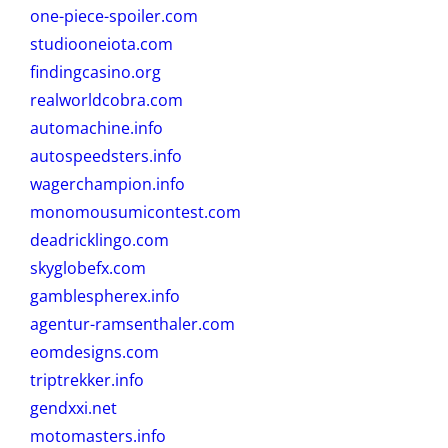
one-piece-spoiler.com
studiooneiota.com
findingcasino.org
realworldcobra.com
automachine.info
autospeedsters.info
wagerchampion.info
monomousumicontest.com
deadricklingo.com
skyglobefx.com
gamblespherex.info
agentur-ramsenthaler.com
eomdesigns.com
triptrekker.info
gendxxi.net
motomasters.info