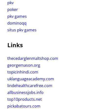
pkv
poker
pkv games
dominoqq
situs pkv games
Links
thecedarglenmaltshop.com
georgemason.org
topicinhindi.com
uklanguageacademy.com
lindehealthcarefree.com
allbusinessjobs.info
top10products.net
pickabatours.com