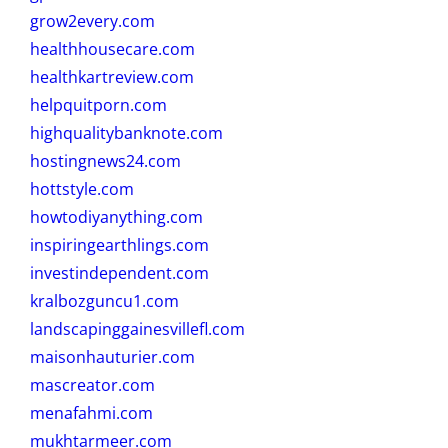
grow2every.com
healthhousecare.com
healthkartreview.com
helpquitporn.com
highqualitybanknote.com
hostingnews24.com
hottstyle.com
howtodiyanything.com
inspiringearthlings.com
investindependent.com
kralbozguncu1.com
landscapinggainesvillefl.com
maisonhauturier.com
mascreator.com
menafahmi.com
mukhtarmeer.com