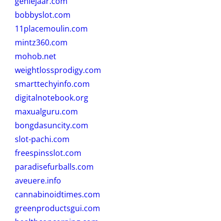
geniejaar.com
bobbyslot.com
11placemoulin.com
mintz360.com
mohob.net
weightlossprodigy.com
smarttechyinfo.com
digitalnotebook.org
maxualguru.com
bongdasuncity.com
slot-pachi.com
freespinsslot.com
paradisefurballs.com
aveuere.info
cannabinoidtimes.com
greenproductsgui.com