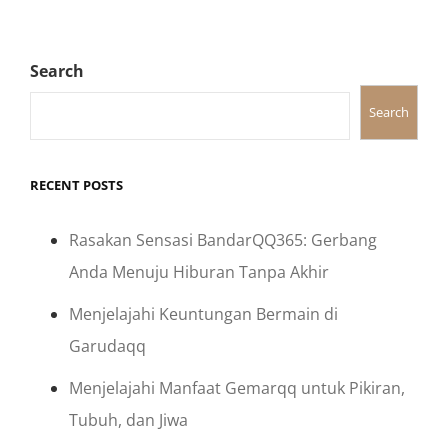
Search
Search
RECENT POSTS
Rasakan Sensasi BandarQQ365: Gerbang
Anda Menuju Hiburan Tanpa Akhir
Menjelajahi Keuntungan Bermain di
Garudaqq
Menjelajahi Manfaat Gemarqq untuk Pikiran,
Tubuh, dan Jiwa