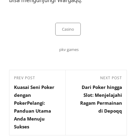
Categories
Casino
Tags,
pkv games
Post
Previous
PREV POST
Next
NEXT POST
navigation
Kuasai Seni Poker
Dari Poker hingga
Post
Post
dengan
Slot: Menjelajahi
PokerPelangi:
Ragam Permainan
Panduan Utama
di Depoqq
Anda Menuju
Sukses