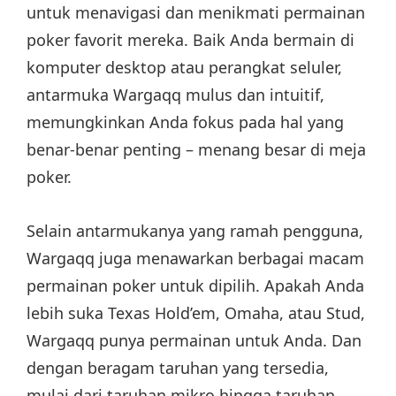
untuk menavigasi dan menikmati permainan
poker favorit mereka. Baik Anda bermain di
komputer desktop atau perangkat seluler,
antarmuka Wargaqq mulus dan intuitif,
memungkinkan Anda fokus pada hal yang
benar-benar penting – menang besar di meja
poker.
Selain antarmukanya yang ramah pengguna,
Wargaqq juga menawarkan berbagai macam
permainan poker untuk dipilih. Apakah Anda
lebih suka Texas Hold’em, Omaha, atau Stud,
Wargaqq punya permainan untuk Anda. Dan
dengan beragam taruhan yang tersedia,
mulai dari taruhan mikro hingga taruhan