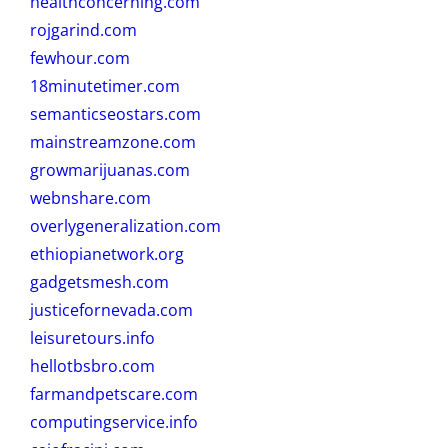
healthconcerning.com
rojgarind.com
fewhour.com
18minutetimer.com
semanticseostars.com
mainstreamzone.com
growmarijuanas.com
webnshare.com
overlygeneralization.com
ethiopianetwork.org
gadgetsmesh.com
justicefornevada.com
leisuretours.info
hellotbsbro.com
farmandpetscare.com
computingservice.info