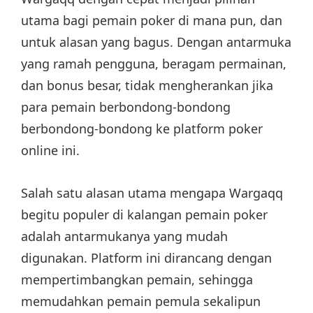
utama bagi pemain poker di mana pun, dan
untuk alasan yang bagus. Dengan antarmuka
yang ramah pengguna, beragam permainan,
dan bonus besar, tidak mengherankan jika
para pemain berbondong-bondong
berbondong-bondong ke platform poker
online ini.
Salah satu alasan utama mengapa Wargaqq
begitu populer di kalangan pemain poker
adalah antarmukanya yang mudah
digunakan. Platform ini dirancang dengan
mempertimbangkan pemain, sehingga
memudahkan pemain pemula sekalipun