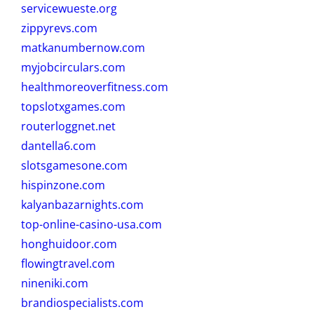
servicewueste.org
zippyrevs.com
matkanumbernow.com
myjobcirculars.com
healthmoreoverfitness.com
topslotxgames.com
routerloggnet.net
dantella6.com
slotsgamesone.com
hispinzone.com
kalyanbazarnights.com
top-online-casino-usa.com
honghuidoor.com
flowingtravel.com
nineniki.com
brandiospecialists.com