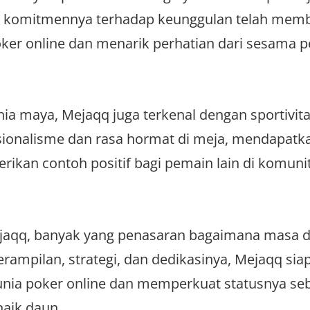
dan komitmennya terhadap keunggulan telah me
oker online dan menarik perhatian dari sesama 
ia maya, Mejaqq juga terkenal dengan sportivit
esionalisme dan rasa hormat di meja, mendapatk
kan contoh positif bagi pemain lain di komuni
ejaqq, banyak yang penasaran bagaimana masa 
rampilan, strategi, dan dedikasinya, Mejaqq sia
unia poker online dan memperkuat statusnya se
naik daun.