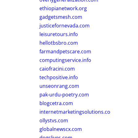
ethiopianetwork.org
gadgetsmesh.com
justicefornevada.com
leisuretours.info
hellotbsbro.com
farmandpetscare.com
computingservice.info
caiofracini.com
techpositive.info
unseonrang.com
pak-urdu-poetry.com
blogcetra.com
internetmarketingsolutions.co
ollystvs.com
globalnewscx.com
dogslives.com