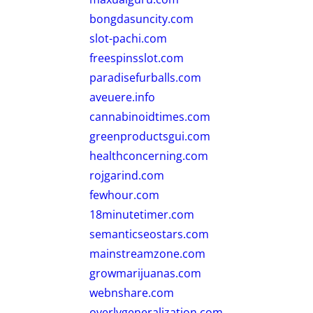
bongdasuncity.com
slot-pachi.com
freespinsslot.com
paradisefurballs.com
aveuere.info
cannabinoidtimes.com
greenproductsgui.com
healthconcerning.com
rojgarind.com
fewhour.com
18minutetimer.com
semanticseostars.com
mainstreamzone.com
growmarijuanas.com
webnshare.com
overlygeneralization.com