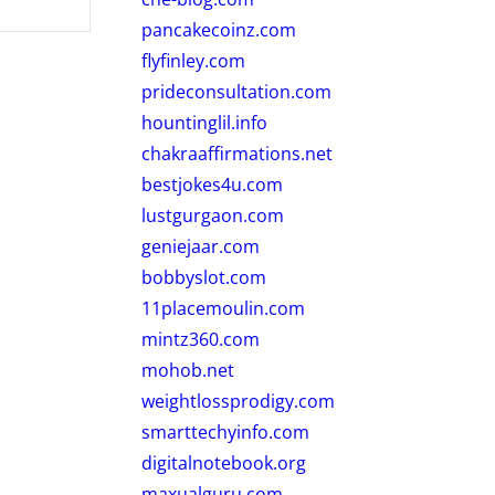
pancakecoinz.com
flyfinley.com
prideconsultation.com
hountinglil.info
chakraaffirmations.net
bestjokes4u.com
lustgurgaon.com
geniejaar.com
bobbyslot.com
11placemoulin.com
mintz360.com
mohob.net
weightlossprodigy.com
smarttechyinfo.com
digitalnotebook.org
maxualguru.com