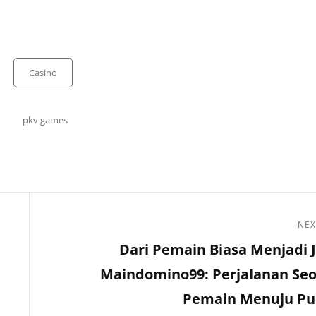
Categories
Casino
Tags,
pkv games
NEX
Next
Dari Pemain Biasa Menjadi 
Post
Maindomino99: Perjalanan Se
Pemain Menuju Pu