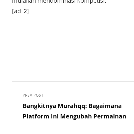
mulailah mendominasi kompetisi.
[ad_2]
Post
navigation
PREV POST
Previous
Bangkitnya Murahqq: Bagaimana
Post
Platform Ini Mengubah Permainan