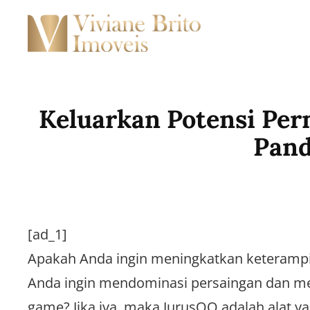
Temukan Tips Menang Di
TIPS MEN
PEMULA
Keluarkan Potensi Pe
Pand
[ad_1]
Apakah Anda ingin meningkatkan keterampi
Anda ingin mendominasi persaingan dan men
game? Jika iya, maka JurusQQ adalah alat y