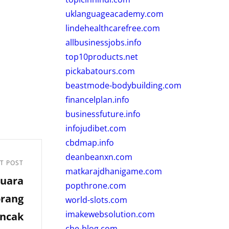
uklanguageacademy.com
lindehealthcarefree.com
allbusinessjobs.info
top10products.net
pickabatours.com
beastmode-bodybuilding.com
financelplan.info
businessfuture.info
infojudibet.com
cbdmap.info
deanbeanxn.com
T POST
matkarajdhanigame.com
Juara
popthrone.com
orang
world-slots.com
imakewebsolution.com
ncak
che-blog.com