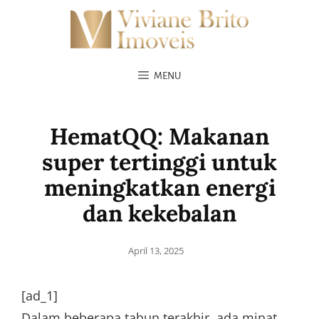
MENU
HematQQ: Makanan
super tertinggi untuk
meningkatkan energi
dan kekebalan
Posted
April 13, 2025
on
[ad_1]
Dalam beberapa tahun terakhir, ada minat