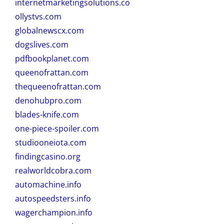
internetmarketingsolutions.co
ollystvs.com
globalnewscx.com
dogslives.com
pdfbookplanet.com
queenofrattan.com
thequeenofrattan.com
denohubpro.com
blades-knife.com
one-piece-spoiler.com
studiooneiota.com
findingcasino.org
realworldcobra.com
automachine.info
autospeedsters.info
wagerchampion.info