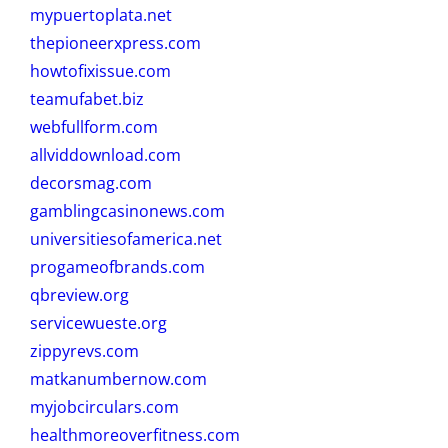
mypuertoplata.net
thepioneerxpress.com
howtofixissue.com
teamufabet.biz
webfullform.com
allviddownload.com
decorsmag.com
gamblingcasinonews.com
universitiesofamerica.net
progameofbrands.com
qbreview.org
servicewueste.org
zippyrevs.com
matkanumbernow.com
myjobcirculars.com
healthmoreoverfitness.com