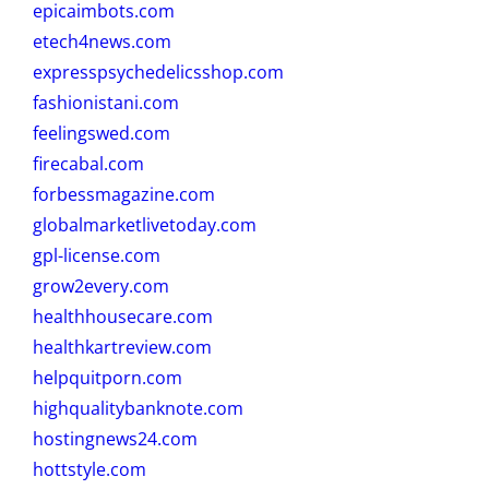
epicaimbots.com
etech4news.com
expresspsychedelicsshop.com
fashionistani.com
feelingswed.com
firecabal.com
forbessmagazine.com
globalmarketlivetoday.com
gpl-license.com
grow2every.com
healthhousecare.com
healthkartreview.com
helpquitporn.com
highqualitybanknote.com
hostingnews24.com
hottstyle.com