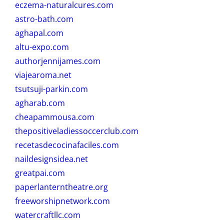
eczema-naturalcures.com
astro-bath.com
aghapal.com
altu-expo.com
authorjennijames.com
viajearoma.net
tsutsuji-parkin.com
agharab.com
cheapammousa.com
thepositiveladiessoccerclub.com
recetasdecocinafaciles.com
naildesignsidea.net
greatpai.com
paperlanterntheatre.org
freeworshipnetwork.com
watercraftllc.com