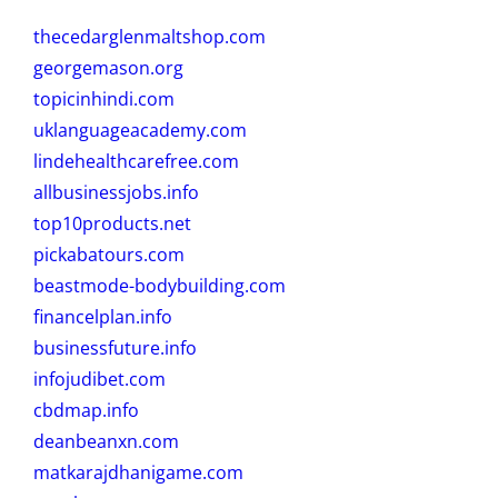
thecedarglenmaltshop.com
georgemason.org
topicinhindi.com
uklanguageacademy.com
lindehealthcarefree.com
allbusinessjobs.info
top10products.net
pickabatours.com
beastmode-bodybuilding.com
financelplan.info
businessfuture.info
infojudibet.com
cbdmap.info
deanbeanxn.com
matkarajdhanigame.com