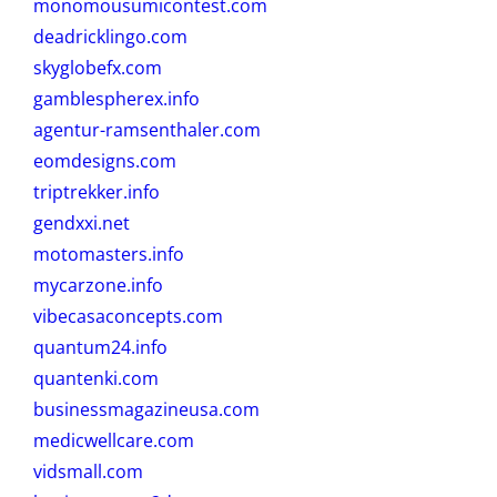
monomousumicontest.com
deadricklingo.com
skyglobefx.com
gamblespherex.info
agentur-ramsenthaler.com
eomdesigns.com
triptrekker.info
gendxxi.net
motomasters.info
mycarzone.info
vibecasaconcepts.com
quantum24.info
quantenki.com
businessmagazineusa.com
medicwellcare.com
vidsmall.com