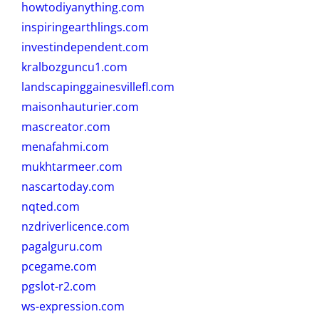
howtodiyanything.com
inspiringearthlings.com
investindependent.com
kralbozguncu1.com
landscapinggainesvillefl.com
maisonhauturier.com
mascreator.com
menafahmi.com
mukhtarmeer.com
nascartoday.com
nqted.com
nzdriverlicence.com
pagalguru.com
pcegame.com
pgslot-r2.com
ws-expression.com