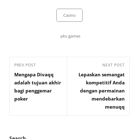
Categories
Casino
Tags,
pkv games
Post
Previous
PREV POST
Next
NEXT POST
navigation
Mengapa Divaqq
Lepaskan semangat
Post
Post
adalah tujuan akhir
kompetitif Anda
bagi penggemar
dengan permainan
poker
mendebarkan
menuqq
Search