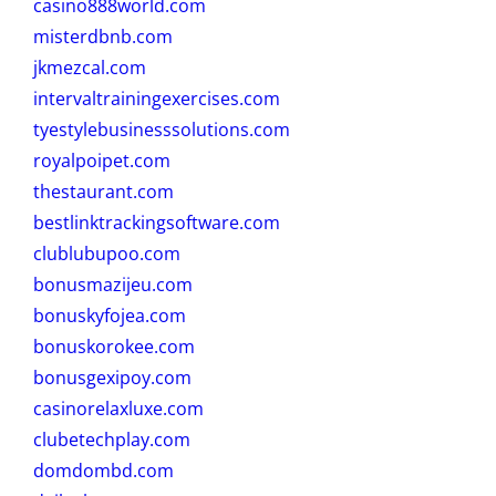
casino888world.com
misterdbnb.com
jkmezcal.com
intervaltrainingexercises.com
tyestylebusinesssolutions.com
royalpoipet.com
thestaurant.com
bestlinktrackingsoftware.com
clublubupoo.com
bonusmazijeu.com
bonuskyfojea.com
bonuskorokee.com
bonusgexipoy.com
casinorelaxluxe.com
clubetechplay.com
domdombd.com