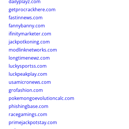
dailyplayz.com
getprocrackhere.com
fastinnews.com
fannybanny.com
ifinitymarketer.com
jackpotkoning.com
modlinknetworks.com
longtimenewz.com
luckysportss.com
luckpeakplay.com
usamicronews.com
grofashion.com
pokemongoevolutioncalc.com
phishingbase.com
racegamings.com
primejackpotstay.com