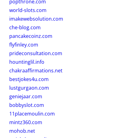
popthrone.com
world-slots.com
imakewebsolution.com
che-blog.com
pancakecoinz.com
flyfinley.com
prideconsultation.com
hountinglil.info
chakraaffirmations.net
bestjokes4u.com
lustgurgaon.com
geniejaar.com
bobbyslot.com
11placemoulin.com
mintz360.com
mohob.net