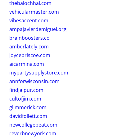
thebalochhal.com
vehicularmaster.com
vibesaccent.com
ampajavierdemiguel.org
brainboosters.co
amberlately.com
joycebriscoe.com
aicarmina.com
mypartysupplystore.com
annforwisconsin.com
findjaipur.com
cultofjim.com
glimmerick.com
davidfollett.com
newcollegebeat.com
reverbnewyork.com