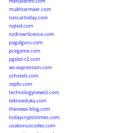
menafahmi.com
mukhtarmeer.com
nascartoday.com
nqted.com
nzdriverlicence.com
pagalguru.com
pcegame.com
pgslot-r2.com
ws-expression.com
zchotels.com
zepfo.com
technologynews5.com
teknoeduka.com
thenews-blog.com
todaycryptotimes.com
usabonuscodes.com