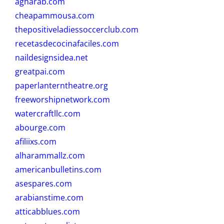
agharab.com
cheapammousa.com
thepositiveladiessoccerclub.com
recetasdecocinafaciles.com
naildesignsidea.net
greatpai.com
paperlanterntheatre.org
freeworshipnetwork.com
watercraftllc.com
abourge.com
afiliixs.com
alharammallz.com
americanbulletins.com
asespares.com
arabianstime.com
atticabblues.com