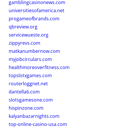
gamblingcasinonews.com
universitiesofamerica.net
progameofbrands.com
qbreview.org
servicewueste.org
zippyrevs.com
matkanumbernow.com
myjobcirculars.com
healthmoreoverfitness.com
topslotxgames.com
routerloggnet.net
dantella6.com
slotsgamesone.com
hispinzone.com
kalyanbazarnights.com
top-online-casino-usa.com