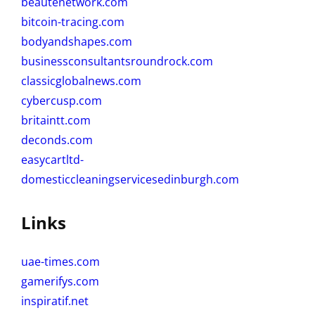
beautenetwork.com
bitcoin-tracing.com
bodyandshapes.com
businessconsultantsroundrock.com
classicglobalnews.com
cybercusp.com
britaintt.com
deconds.com
easycartltd-
domesticcleaningservicesedinburgh.com
Links
uae-times.com
gamerifys.com
inspiratif.net