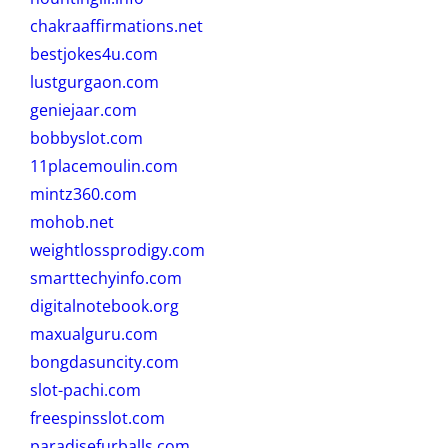
chakraaffirmations.net
bestjokes4u.com
lustgurgaon.com
geniejaar.com
bobbyslot.com
11placemoulin.com
mintz360.com
mohob.net
weightlossprodigy.com
smarttechyinfo.com
digitalnotebook.org
maxualguru.com
bongdasuncity.com
slot-pachi.com
freespinsslot.com
paradisefurballs.com