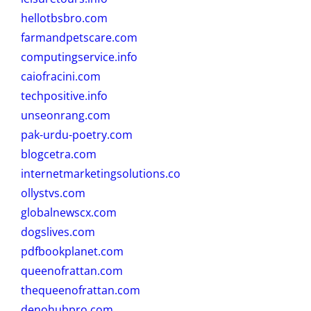
hellotbsbro.com
farmandpetscare.com
computingservice.info
caiofracini.com
techpositive.info
unseonrang.com
pak-urdu-poetry.com
blogcetra.com
internetmarketingsolutions.co
ollystvs.com
globalnewscx.com
dogslives.com
pdfbookplanet.com
queenofrattan.com
thequeenofrattan.com
denohubpro.com