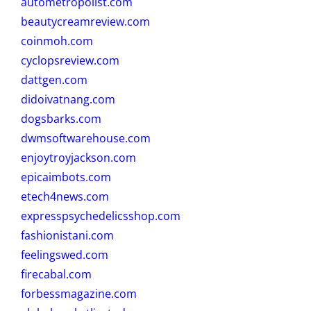
autometropolist.com
beautycreamreview.com
coinmoh.com
cyclopsreview.com
dattgen.com
didoivatnang.com
dogsbarks.com
dwmsoftwarehouse.com
enjoytroyjackson.com
epicaimbots.com
etech4news.com
expresspsychedelicsshop.com
fashionistani.com
feelingswed.com
firecabal.com
forbessmagazine.com