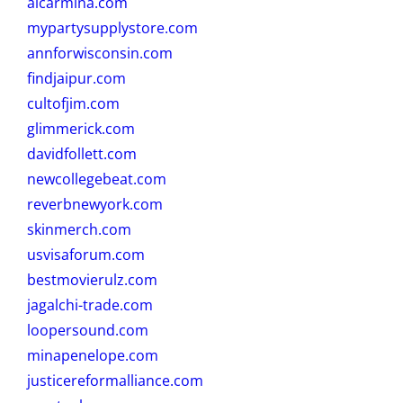
aicarmina.com
mypartysupplystore.com
annforwisconsin.com
findjaipur.com
cultofjim.com
glimmerick.com
davidfollett.com
newcollegebeat.com
reverbnewyork.com
skinmerch.com
usvisaforum.com
bestmovierulz.com
jagalchi-trade.com
loopersound.com
minapenelope.com
justicereformalliance.com