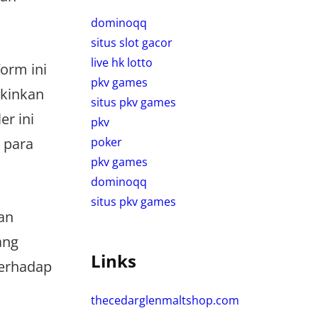
dominoqq
situs slot gacor
live hk lotto
orm ini
pkv games
gkinkan
situs pkv games
r ini
pkv
 para
poker
pkv games
dominoqq
situs pkv games
an
ang
Links
terhadap
thecedarglenmaltshop.com