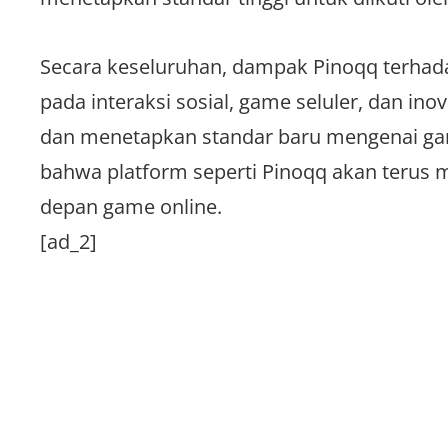
Secara keseluruhan, dampak Pinoqq terhadap
pada interaksi sosial, game seluler, dan in
dan menetapkan standar baru mengenai game
bahwa platform seperti Pinoqq akan teru
depan game online.
[ad_2]