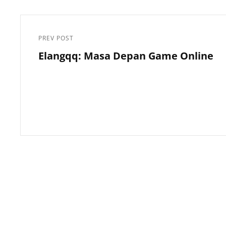
Post
navigation
PREV POST
Previous
Elangqq: Masa Depan Game Online
Post