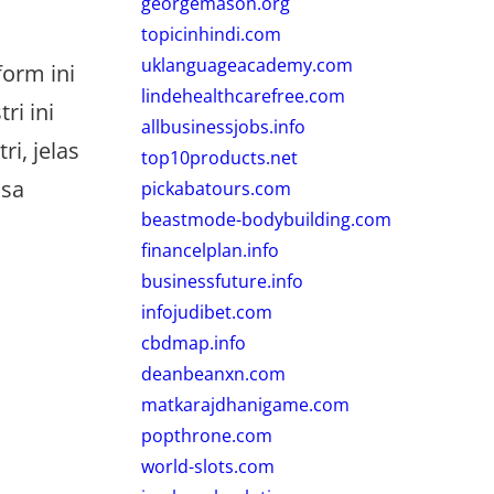
georgemason.org
topicinhindi.com
uklanguageacademy.com
form ini
lindehealthcarefree.com
ri ini
allbusinessjobs.info
i, jelas
top10products.net
asa
pickabatours.com
beastmode-bodybuilding.com
financelplan.info
businessfuture.info
infojudibet.com
cbdmap.info
deanbeanxn.com
matkarajdhanigame.com
popthrone.com
world-slots.com