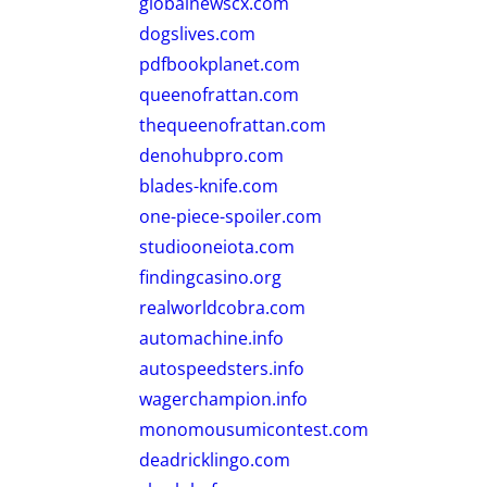
globalnewscx.com
dogslives.com
pdfbookplanet.com
queenofrattan.com
thequeenofrattan.com
denohubpro.com
blades-knife.com
one-piece-spoiler.com
studiooneiota.com
findingcasino.org
realworldcobra.com
automachine.info
autospeedsters.info
wagerchampion.info
monomousumicontest.com
deadricklingo.com