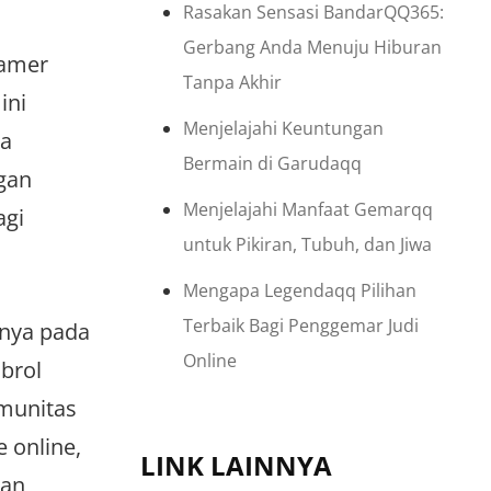
Rasakan Sensasi BandarQQ365:
Gerbang Anda Menuju Hiburan
gamer
Tanpa Akhir
ini
Menjelajahi Keuntungan
ta
Bermain di Garudaqq
gan
Menjelajahi Manfaat Gemarqq
agi
untuk Pikiran, Tubuh, dan Jiwa
Mengapa Legendaqq Pilihan
Terbaik Bagi Penggemar Judi
nnya pada
Online
brol
munitas
 online,
LINK LAINNYA
man