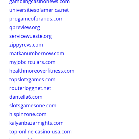
gamblingcasinonews.com
universitiesofamerica.net
progameofbrands.com
qbreview.org
servicewueste.org
zippyrevs.com
matkanumbernow.com
myjobcirculars.com
healthmoreoverfitness.com
topslotxgames.com
routerloggnet.net
dantella6.com
slotsgamesone.com
hispinzone.com
kalyanbazarnights.com
top-online-casino-usa.com