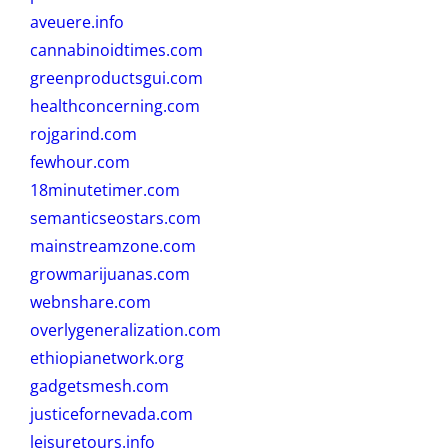
aveuere.info
cannabinoidtimes.com
greenproductsgui.com
healthconcerning.com
rojgarind.com
fewhour.com
18minutetimer.com
semanticseostars.com
mainstreamzone.com
growmarijuanas.com
webnshare.com
overlygeneralization.com
ethiopianetwork.org
gadgetsmesh.com
justicefornevada.com
leisuretours.info