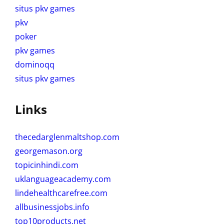
situs pkv games
pkv
poker
pkv games
dominoqq
situs pkv games
Links
thecedarglenmaltshop.com
georgemason.org
topicinhindi.com
uklanguageacademy.com
lindehealthcarefree.com
allbusinessjobs.info
top10products.net