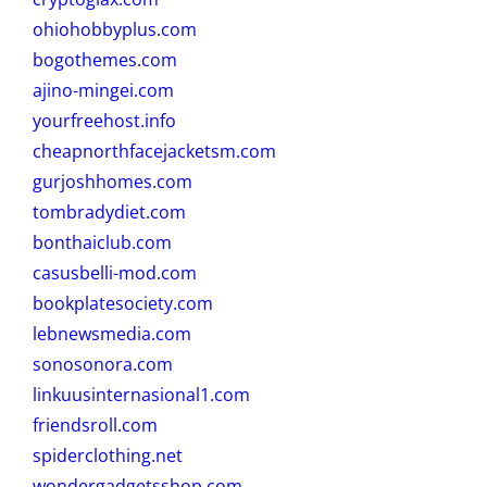
ohiohobbyplus.com
bogothemes.com
ajino-mingei.com
yourfreehost.info
cheapnorthfacejacketsm.com
gurjoshhomes.com
tombradydiet.com
bonthaiclub.com
casusbelli-mod.com
bookplatesociety.com
lebnewsmedia.com
sonosonora.com
linkuusinternasional1.com
friendsroll.com
spiderclothing.net
wondergadgetsshop.com