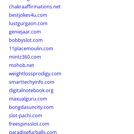
chakraaffirmations.net
bestjokes4u.com
lustgurgaon.com
geniejaar.com
bobbyslot.com
11placemoulin.com
mintz360.com
mohob.net
weightlossprodigy.com
smarttechyinfo.com
digitalnotebook.org
maxualguru.com
bongdasuncity.com
slot-pachi.com
freespinsslot.com
paradisefurballs.com