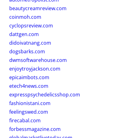
beautycreamreview.com
coinmoh.com
cyclopsreview.com
dattgen.com
didoivatnang.com
dogsbarks.com
dwmsoftwarehouse.com
enjoytroyjackson.com
epicaimbots.com
etech4news.com
expresspsychedelicsshop.com
fashionistani.com
feelingswed.com
firecabal.com
forbessmagazine.com
globalmarketlivetoday.com