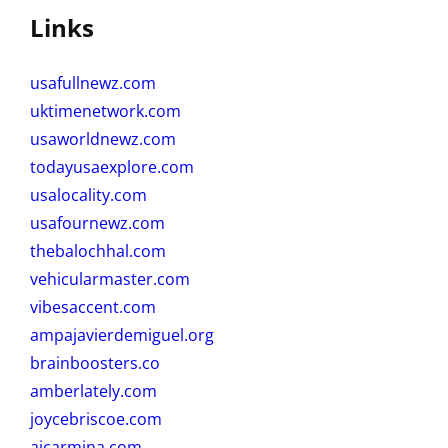
Links
usafullnewz.com
uktimenetwork.com
usaworldnewz.com
todayusaexplore.com
usalocality.com
usafournewz.com
thebalochhal.com
vehicularmaster.com
vibesaccent.com
ampajavierdemiguel.org
brainboosters.co
amberlately.com
joycebriscoe.com
aicarmina.com