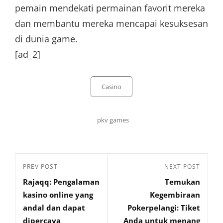
pemain mendekati permainan favorit mereka
dan membantu mereka mencapai kesuksesan
di dunia game.
[ad_2]
Categories
Casino
Tags,
pkv games
Post
Previous
PREV POST
Next
NEXT POST
navigation
Rajaqq: Pengalaman
Temukan
Post
Post
kasino online yang
Kegembiraan
andal dan dapat
Pokerpelangi: Tiket
dipercaya
Anda untuk menang