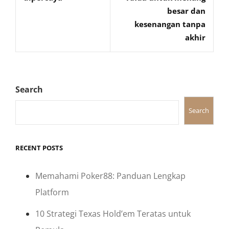
besar dan
kesenangan tanpa
akhir
Search
Search
RECENT POSTS
Memahami Poker88: Panduan Lengkap
Platform
10 Strategi Texas Hold’em Teratas untuk