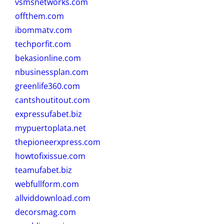
vsmsnetworks.com
offthem.com
ibommatv.com
techporfit.com
bekasionline.com
nbusinessplan.com
greenlife360.com
cantshoutitout.com
expressufabet.biz
mypuertoplata.net
thepioneerxpress.com
howtofixissue.com
teamufabet.biz
webfullform.com
allviddownload.com
decorsmag.com