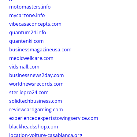
motomasters.info
mycarzone.info
vibecasaconcepts.com
quantum24.info
quantenki.com
businessmagazineusa.com
medicwellcare.com
vidsmall.com
businessnews2day.com
worldnewsrecords.com
sterilepro24.com
solidtechbusiness.com
reviewcardgaming.com
experiencedexpertstowingservice.com
blackheadsshop.com
location-voiture-casablanca.org