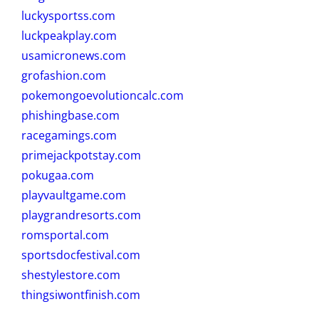
luckysportss.com
luckpeakplay.com
usamicronews.com
grofashion.com
pokemongoevolutioncalc.com
phishingbase.com
racegamings.com
primejackpotstay.com
pokugaa.com
playvaultgame.com
playgrandresorts.com
romsportal.com
sportsdocfestival.com
shestylestore.com
thingsiwontfinish.com