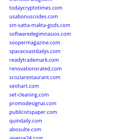
todaycryptotimes.com
usabonuscodes.com
sm-satta-makta-gods.com
softwaredegimnasios.com
soopermagazine.com
spacecoastdailys.com
readytrademark.com
renovationsrated.com
scoziarestaurant.com
seohart.com
set-cleaning.com
promodesignai.com
publicistspaper.com
quindaily.com
abosulte.com
aiverse24.com