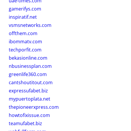
uae-times.com
gamerifys.com
inspiratif.net
vsmsnetworks.com
offthem.com
ibommatv.com
techporfit.com
bekasionline.com
nbusinessplan.com
greenlife360.com
cantshoutitout.com
expressufabet.biz
mypuertoplata.net
thepioneerxpress.com
howtofixissue.com
teamufabet.biz