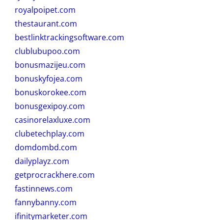
royalpoipet.com
thestaurant.com
bestlinktrackingsoftware.com
clublubupoo.com
bonusmazijeu.com
bonuskyfojea.com
bonuskorokee.com
bonusgexipoy.com
casinorelaxluxe.com
clubetechplay.com
domdombd.com
dailyplayz.com
getprocrackhere.com
fastinnews.com
fannybanny.com
ifinitymarketer.com