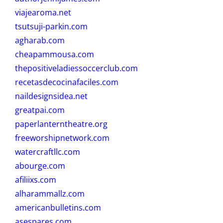
viajearoma.net
tsutsuji-parkin.com
agharab.com
cheapammousa.com
thepositiveladiessoccerclub.com
recetasdecocinafaciles.com
naildesignsidea.net
greatpai.com
paperlanterntheatre.org
freeworshipnetwork.com
watercraftllc.com
abourge.com
afiliixs.com
alharammallz.com
americanbulletins.com
asespares.com