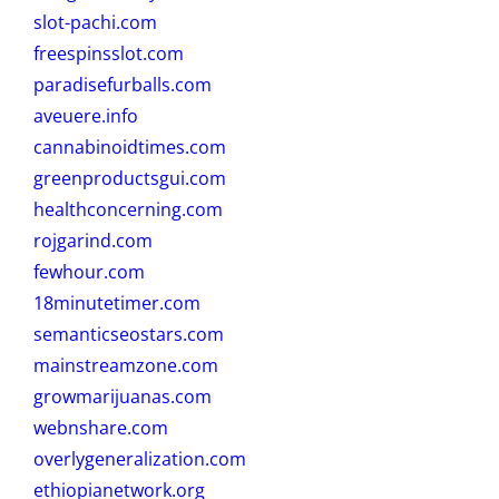
slot-pachi.com
freespinsslot.com
paradisefurballs.com
aveuere.info
cannabinoidtimes.com
greenproductsgui.com
healthconcerning.com
rojgarind.com
fewhour.com
18minutetimer.com
semanticseostars.com
mainstreamzone.com
growmarijuanas.com
webnshare.com
overlygeneralization.com
ethiopianetwork.org