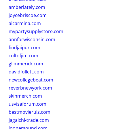
amberlately.com
joycebriscoe.com
aicarmina.com
mypartysupplystore.com
annforwisconsin.com
findjaipur.com
cultofjim.com
glimmerick.com
davidfollett.com
newcollegebeat.com
reverbnewyork.com
skinmerch.com
usvisaforum.com
bestmovierulz.com
jagalchi-trade.com
loopersound.com