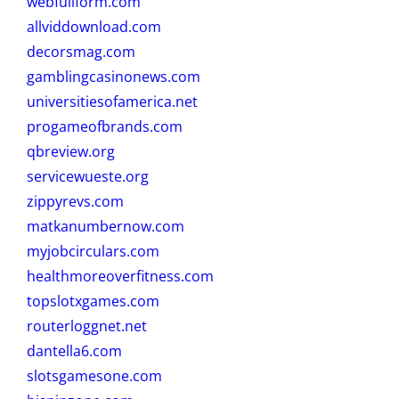
webfullform.com
allviddownload.com
decorsmag.com
gamblingcasinonews.com
universitiesofamerica.net
progameofbrands.com
qbreview.org
servicewueste.org
zippyrevs.com
matkanumbernow.com
myjobcirculars.com
healthmoreoverfitness.com
topslotxgames.com
routerloggnet.net
dantella6.com
slotsgamesone.com