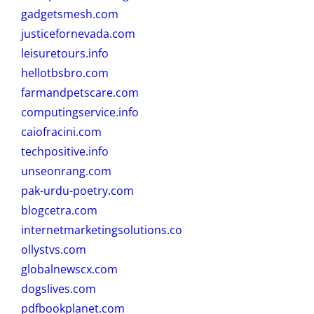
gadgetsmesh.com
justicefornevada.com
leisuretours.info
hellotbsbro.com
farmandpetscare.com
computingservice.info
caiofracini.com
techpositive.info
unseonrang.com
pak-urdu-poetry.com
blogcetra.com
internetmarketingsolutions.co
ollystvs.com
globalnewscx.com
dogslives.com
pdfbookplanet.com