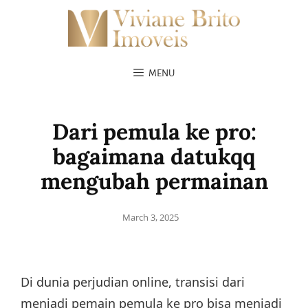
MENU
Dari pemula ke pro:
bagaimana datukqq
mengubah permainan
Posted
March 3, 2025
on
Di dunia perjudian online, transisi dari
menjadi pemain pemula ke pro bisa menjadi