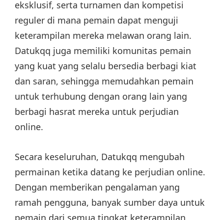
eksklusif, serta turnamen dan kompetisi
reguler di mana pemain dapat menguji
keterampilan mereka melawan orang lain.
Datukqq juga memiliki komunitas pemain
yang kuat yang selalu bersedia berbagi kiat
dan saran, sehingga memudahkan pemain
untuk terhubung dengan orang lain yang
berbagi hasrat mereka untuk perjudian
online.
Secara keseluruhan, Datukqq mengubah
permainan ketika datang ke perjudian online.
Dengan memberikan pengalaman yang
ramah pengguna, banyak sumber daya untuk
pemain dari semua tingkat keterampilan,