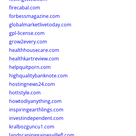
firecabal.com
forbessmagazine.com
globalmarketlivetoday.com
gpl-license.com
grow2every.com
healthhousecare.com
healthkartreview.com
helpquitporn.com
highqualitybanknote.com
hostingnews24.com
hottstyle.com
howtodiyanything.com
inspiringearthlings.com
investindependent.com
kralbozguncu1.com
landscapinggainesvillefl.com