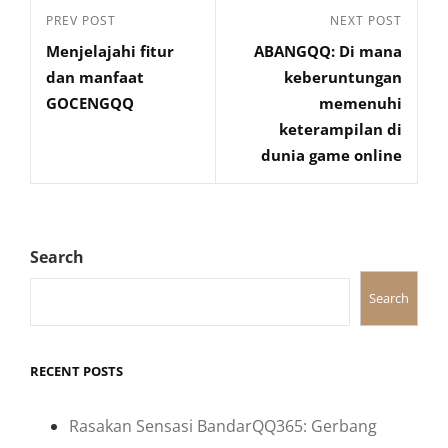
Post
Previous
PREV POST
Next
NEXT POST
navigation
Menjelajahi fitur
ABANGQQ: Di mana
Post
Post
dan manfaat
keberuntungan
GOCENGQQ
memenuhi
keterampilan di
dunia game online
Search
Search
RECENT POSTS
Rasakan Sensasi BandarQQ365: Gerbang