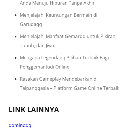
Anda Menuju Hiburan Tanpa Akhir
Menjelajahi Keuntungan Bermain di
Garudaqq
Menjelajahi Manfaat Gemarqq untuk Pikiran,
Tubuh, dan Jiwa
Mengapa Legendaqq Pilihan Terbaik Bagi
Penggemar Judi Online
Rasakan Gameplay Mendebarkan di
Taipanqqasia – Platform Game Online Terbaik
LINK LAINNYA
dominoqq