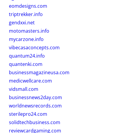
eomdesigns.com
triptrekker.info
gendxxi.net
motomasters.info
mycarzone.info
vibecasaconcepts.com
quantum24.info
quantenki.com
businessmagazineusa.com
medicwellcare.com
vidsmall.com
businessnews2day.com
worldnewsrecords.com
sterilepro24.com
solidtechbusiness.com
reviewcardgaming.com