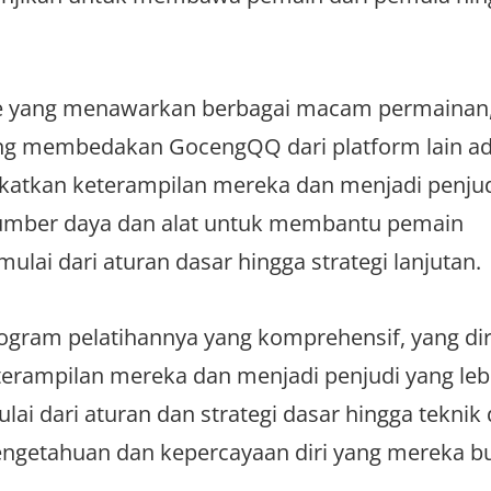
ne yang menawarkan berbagai macam permainan
yang membedakan GocengQQ dari platform lain a
tkan keterampilan mereka dan menjadi penjud
 sumber daya dan alat untuk membantu pemain
ulai dari aturan dasar hingga strategi lanjutan.
ogram pelatihannya yang komprehensif, yang di
rampilan mereka dan menjadi penjudi yang leb
ai dari aturan dan strategi dasar hingga teknik
pengetahuan dan kepercayaan diri yang mereka 