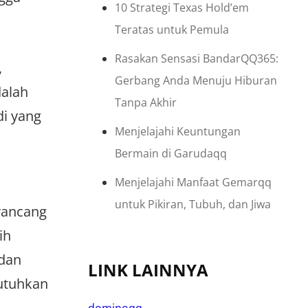
10 Strategi Texas Hold’em
Teratas untuk Pemula
Rasakan Sensasi BandarQQ365:
,
Gerbang Anda Menuju Hiburan
dalah
Tanpa Akhir
i yang
Menjelajahi Keuntungan
Bermain di Garudaqq
Menjelajahi Manfaat Gemarqq
untuk Pikiran, Tubuh, dan Jiwa
rancang
ih
 dan
LINK LAINNYA
butuhkan
dominoqq