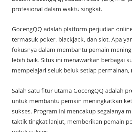
profesional dalam waktu singkat.
GocengQQ adalah platform perjudian onli
termasuk poker, blackjack, dan slot. Apa 
fokusnya dalam membantu pemain meningka
lebih baik. Situs ini menawarkan berbagai
mempelajari seluk beluk setiap permainan, m
Salah satu fitur utama GocengQQ adalah pr
untuk membantu pemain meningkatkan kete
sukses. Program ini mencakup segalanya mul
taktik tingkat lanjut, memberikan pemain 
untuk sukses.