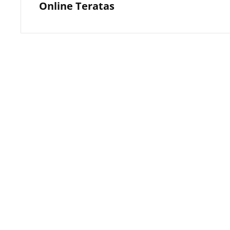
Online Teratas