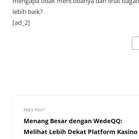
mengapa tidak mencobanya dan lihat bagai
lebih baik?
[ad_2]
Cat
Post
navigation
PREV POST
Previous
Menang Besar dengan WedeQQ:
Post
Melihat Lebih Dekat Platform Kasino