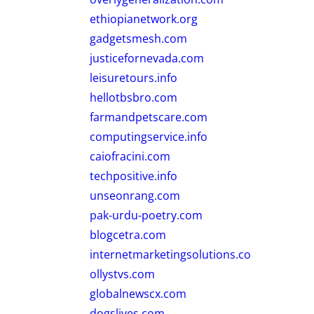
ethiopianetwork.org
gadgetsmesh.com
justicefornevada.com
leisuretours.info
hellotbsbro.com
farmandpetscare.com
computingservice.info
caiofracini.com
techpositive.info
unseonrang.com
pak-urdu-poetry.com
blogcetra.com
internetmarketingsolutions.co
ollystvs.com
globalnewscx.com
dogslives.com