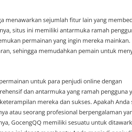
ga menawarkan sejumlah fitur lain yang membe
alnya, situs ini memiliki antarmuka ramah pengg
kan permainan yang ingin mereka mainkan. Si
aran, sehingga memudahkan pemain untuk meny
ermainan untuk para penjudi online dengan
rehensif dan antarmuka yang ramah pengguna 
eterampilan mereka dan sukses. Apakah Anda 
nya atau seorang profesional berpengalaman yan
ya, GocengQQ memiliki sesuatu untuk ditawarka