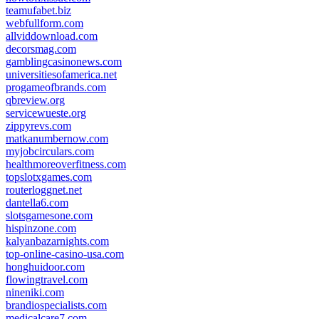
teamufabet.biz
webfullform.com
allviddownload.com
decorsmag.com
gamblingcasinonews.com
universitiesofamerica.net
progameofbrands.com
qbreview.org
servicewueste.org
zippyrevs.com
matkanumbernow.com
myjobcirculars.com
healthmoreoverfitness.com
topslotxgames.com
routerloggnet.net
dantella6.com
slotsgamesone.com
hispinzone.com
kalyanbazarnights.com
top-online-casino-usa.com
honghuidoor.com
flowingtravel.com
nineniki.com
brandiospecialists.com
medicalcare7.com