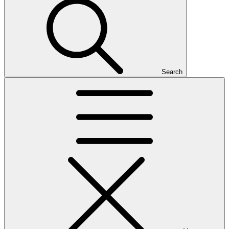
Search