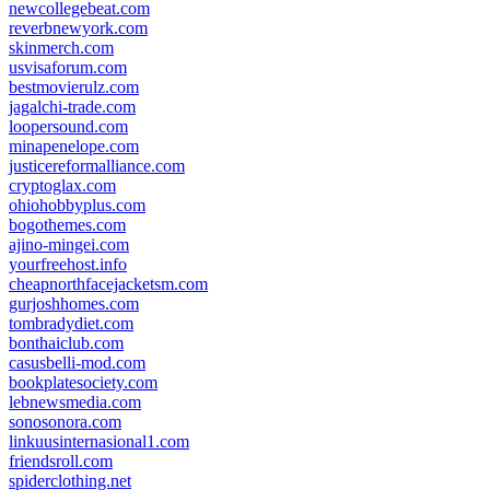
newcollegebeat.com
reverbnewyork.com
skinmerch.com
usvisaforum.com
bestmovierulz.com
jagalchi-trade.com
loopersound.com
minapenelope.com
justicereformalliance.com
cryptoglax.com
ohiohobbyplus.com
bogothemes.com
ajino-mingei.com
yourfreehost.info
cheapnorthfacejacketsm.com
gurjoshhomes.com
tombradydiet.com
bonthaiclub.com
casusbelli-mod.com
bookplatesociety.com
lebnewsmedia.com
sonosonora.com
linkuusinternasional1.com
friendsroll.com
spiderclothing.net