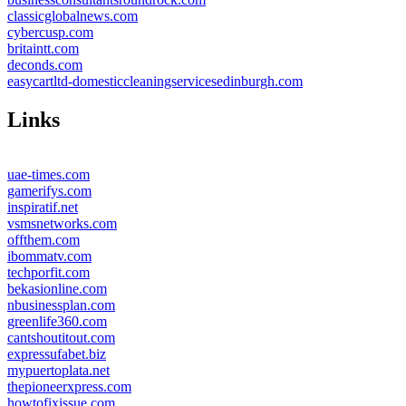
classicglobalnews.com
cybercusp.com
britaintt.com
deconds.com
easycartltd-domesticcleaningservicesedinburgh.com
Links
uae-times.com
gamerifys.com
inspiratif.net
vsmsnetworks.com
offthem.com
ibommatv.com
techporfit.com
bekasionline.com
nbusinessplan.com
greenlife360.com
cantshoutitout.com
expressufabet.biz
mypuertoplata.net
thepioneerxpress.com
howtofixissue.com