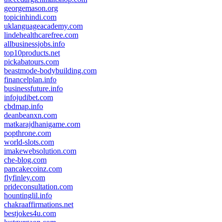
georgemason.org
topicinhindi.com
uklanguageacademy.com
lindehealthcarefree.com
allbusinessjobs.info
top10products.net
pickabatours.com
beastmode-bodybuilding.com
financelplan.info
businessfuture.info
infojudibet.com
cbdmap.info
deanbeanxn.com
matkarajdhanigame.com
popthrone.com
world-slots.com
imakewebsolution.com
che-blog.com
pancakecoinz.com
flyfinley.com
prideconsultation.com
hountinglil.info
chakraaffirmations.net
bestjokes4u.com