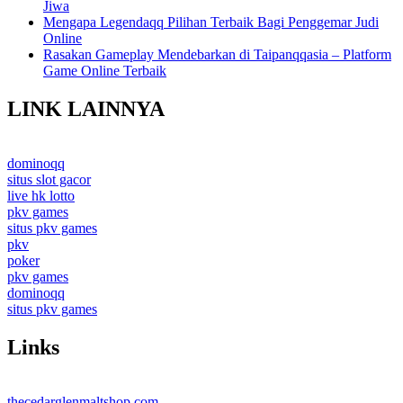
Jiwa
Mengapa Legendaqq Pilihan Terbaik Bagi Penggemar Judi
Online
Rasakan Gameplay Mendebarkan di Taipanqqasia – Platform
Game Online Terbaik
LINK LAINNYA
dominoqq
situs slot gacor
live hk lotto
pkv games
situs pkv games
pkv
poker
pkv games
dominoqq
situs pkv games
Links
thecedarglenmaltshop.com