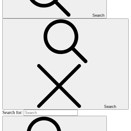
Search
Search
Search for: