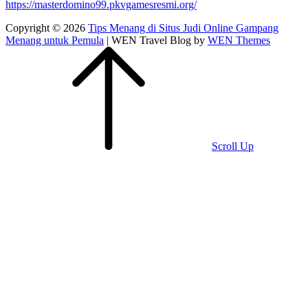
https://masterdomino99.pkvgamesresmi.org/
Copyright © 2026
Tips Menang di Situs Judi Online Gampang
Menang untuk Pemula
|
WEN Travel Blog by
WEN Themes
Scroll Up