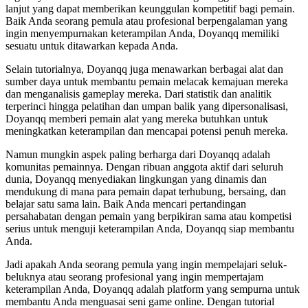
lanjut yang dapat memberikan keunggulan kompetitif bagi pemain.
Baik Anda seorang pemula atau profesional berpengalaman yang
ingin menyempurnakan keterampilan Anda, Doyanqq memiliki
sesuatu untuk ditawarkan kepada Anda.
Selain tutorialnya, Doyanqq juga menawarkan berbagai alat dan
sumber daya untuk membantu pemain melacak kemajuan mereka
dan menganalisis gameplay mereka. Dari statistik dan analitik
terperinci hingga pelatihan dan umpan balik yang dipersonalisasi,
Doyanqq memberi pemain alat yang mereka butuhkan untuk
meningkatkan keterampilan dan mencapai potensi penuh mereka.
Namun mungkin aspek paling berharga dari Doyanqq adalah
komunitas pemainnya. Dengan ribuan anggota aktif dari seluruh
dunia, Doyanqq menyediakan lingkungan yang dinamis dan
mendukung di mana para pemain dapat terhubung, bersaing, dan
belajar satu sama lain. Baik Anda mencari pertandingan
persahabatan dengan pemain yang berpikiran sama atau kompetisi
serius untuk menguji keterampilan Anda, Doyanqq siap membantu
Anda.
Jadi apakah Anda seorang pemula yang ingin mempelajari seluk-
beluknya atau seorang profesional yang ingin mempertajam
keterampilan Anda, Doyanqq adalah platform yang sempurna untuk
membantu Anda menguasai seni game online. Dengan tutorial