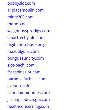
bobbyslot.com
11placemoulin.com
mintz360.com
mohob.net
weightlossprodigy.com
smarttechyinfo.com
digitalnotebook.org
maxualguru.com
bongdasuncity.com
slot-pachi.com
freespinsslot.com
paradisefurballs.com
aveuere.info
cannabinoidtimes.com
greenproductsgui.com
healthconcerning.com