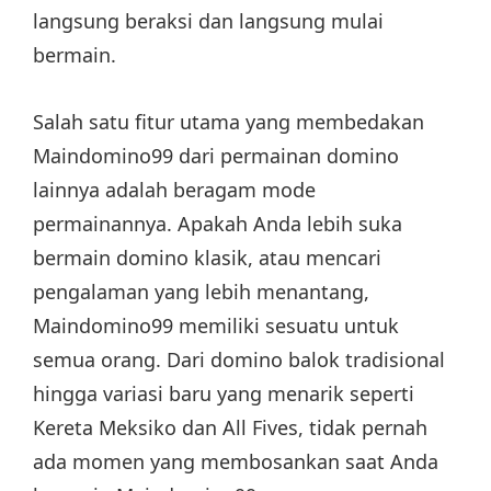
langsung beraksi dan langsung mulai
bermain.
Salah satu fitur utama yang membedakan
Maindomino99 dari permainan domino
lainnya adalah beragam mode
permainannya. Apakah Anda lebih suka
bermain domino klasik, atau mencari
pengalaman yang lebih menantang,
Maindomino99 memiliki sesuatu untuk
semua orang. Dari domino balok tradisional
hingga variasi baru yang menarik seperti
Kereta Meksiko dan All Fives, tidak pernah
ada momen yang membosankan saat Anda