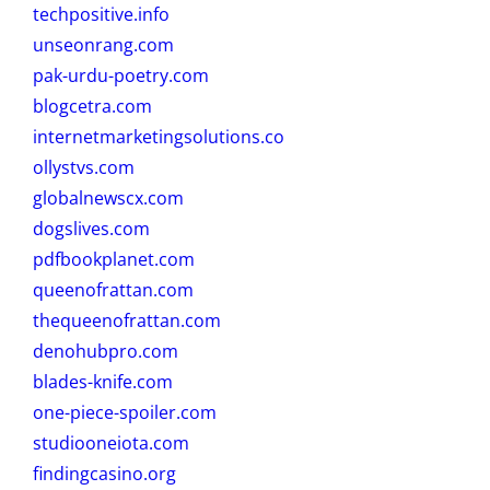
techpositive.info
unseonrang.com
pak-urdu-poetry.com
blogcetra.com
internetmarketingsolutions.co
ollystvs.com
globalnewscx.com
dogslives.com
pdfbookplanet.com
queenofrattan.com
thequeenofrattan.com
denohubpro.com
blades-knife.com
one-piece-spoiler.com
studiooneiota.com
findingcasino.org