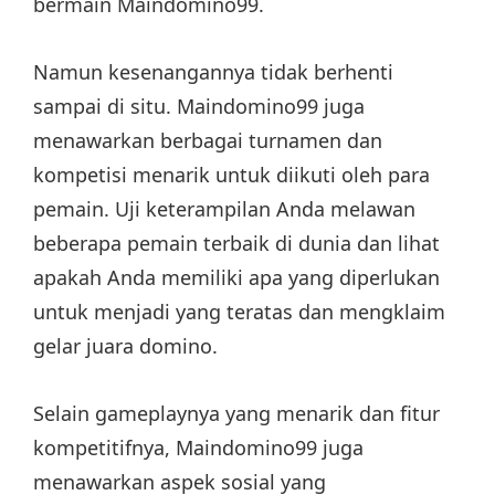
bermain Maindomino99.
Namun kesenangannya tidak berhenti
sampai di situ. Maindomino99 juga
menawarkan berbagai turnamen dan
kompetisi menarik untuk diikuti oleh para
pemain. Uji keterampilan Anda melawan
beberapa pemain terbaik di dunia dan lihat
apakah Anda memiliki apa yang diperlukan
untuk menjadi yang teratas dan mengklaim
gelar juara domino.
Selain gameplaynya yang menarik dan fitur
kompetitifnya, Maindomino99 juga
menawarkan aspek sosial yang