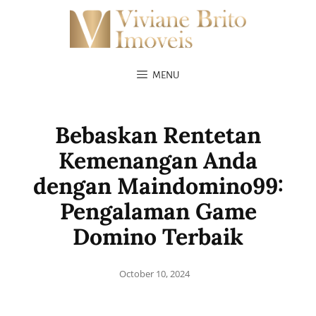
MENU
Bebaskan Rentetan
Kemenangan Anda
dengan Maindomino99:
Pengalaman Game
Domino Terbaik
Posted
October 10, 2024
on