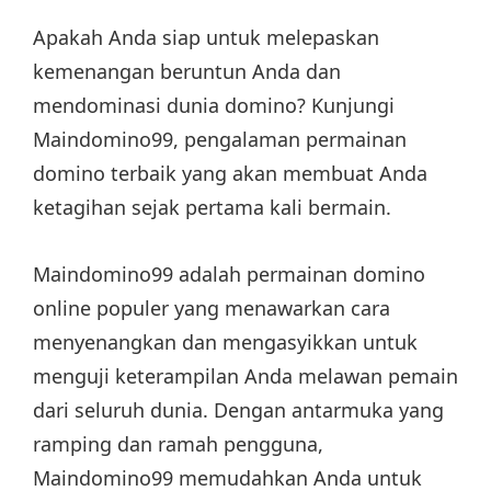
Apakah Anda siap untuk melepaskan
kemenangan beruntun Anda dan
mendominasi dunia domino? Kunjungi
Maindomino99, pengalaman permainan
domino terbaik yang akan membuat Anda
ketagihan sejak pertama kali bermain.
Maindomino99 adalah permainan domino
online populer yang menawarkan cara
menyenangkan dan mengasyikkan untuk
menguji keterampilan Anda melawan pemain
dari seluruh dunia. Dengan antarmuka yang
ramping dan ramah pengguna,
Maindomino99 memudahkan Anda untuk