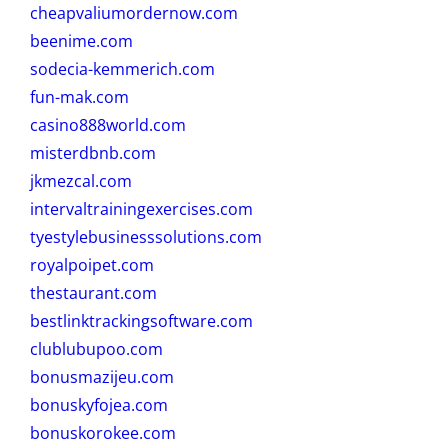
cheapvaliumordernow.com
beenime.com
sodecia-kemmerich.com
fun-mak.com
casino888world.com
misterdbnb.com
jkmezcal.com
intervaltrainingexercises.com
tyestylebusinesssolutions.com
royalpoipet.com
thestaurant.com
bestlinktrackingsoftware.com
clublubupoo.com
bonusmazijeu.com
bonuskyfojea.com
bonuskorokee.com