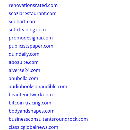
renovationsrated.com
scoziarestaurant.com
seohart.com
set-cleaning.com
promodesignai.com
publicistspaper.com
quindaily.com
abosulte.com
aiverse24.com
anubella.com
audiobooksonaudible.com
beautenetwork.com
bitcoin-tracing.com
bodyandshapes.com
businessconsultantsroundrock.com
classicglobalnews.com