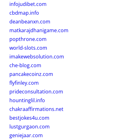
infojudibet.com
cbdmap.info
deanbeanxn.com
matkarajdhanigame.com
popthrone.com
world-slots.com
imakewebsolution.com
che-blog.com
pancakecoinz.com
flyfinley.com
prideconsultation.com
hountinglil.info
chakraaffirmations.net
bestjokes4u.com
lustgurgaon.com
geniejaar.com