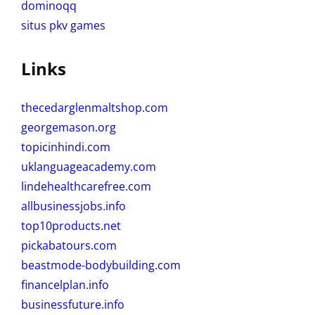
dominoqq
situs pkv games
Links
thecedarglenmaltshop.com
georgemason.org
topicinhindi.com
uklanguageacademy.com
lindehealthcarefree.com
allbusinessjobs.info
top10products.net
pickabatours.com
beastmode-bodybuilding.com
financelplan.info
businessfuture.info