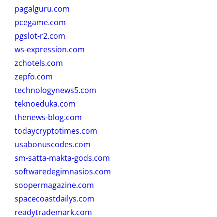
pagalguru.com
pcegame.com
pgslot-r2.com
ws-expression.com
zchotels.com
zepfo.com
technologynews5.com
teknoeduka.com
thenews-blog.com
todaycryptotimes.com
usabonuscodes.com
sm-satta-makta-gods.com
softwaredegimnasios.com
soopermagazine.com
spacecoastdailys.com
readytrademark.com