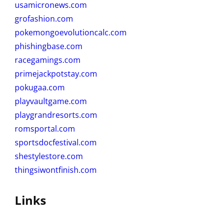
usamicronews.com
grofashion.com
pokemongoevolutioncalc.com
phishingbase.com
racegamings.com
primejackpotstay.com
pokugaa.com
playvaultgame.com
playgrandresorts.com
romsportal.com
sportsdocfestival.com
shestylestore.com
thingsiwontfinish.com
Links