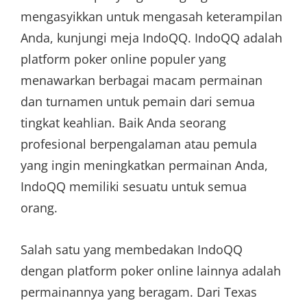
mengasyikkan untuk mengasah keterampilan
Anda, kunjungi meja IndoQQ. IndoQQ adalah
platform poker online populer yang
menawarkan berbagai macam permainan
dan turnamen untuk pemain dari semua
tingkat keahlian. Baik Anda seorang
profesional berpengalaman atau pemula
yang ingin meningkatkan permainan Anda,
IndoQQ memiliki sesuatu untuk semua
orang.
Salah satu yang membedakan IndoQQ
dengan platform poker online lainnya adalah
permainannya yang beragam. Dari Texas