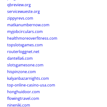
qbreview.org
servicewueste.org
zippyrevs.com
matkanumbernow.com
myjobcirculars.com
healthmoreoverfitness.com
topslotxgames.com
routerloggnet.net
dantella6.com
slotsgamesone.com
hispinzone.com
kalyanbazarnights.com
top-online-casino-usa.com
honghuidoor.com
flowingtravel.com
nineniki.com