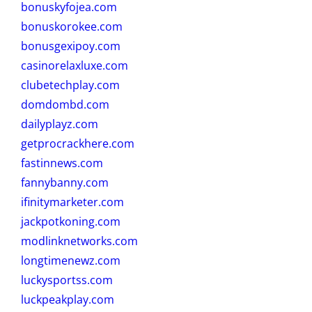
bonuskyfojea.com
bonuskorokee.com
bonusgexipoy.com
casinorelaxluxe.com
clubetechplay.com
domdombd.com
dailyplayz.com
getprocrackhere.com
fastinnews.com
fannybanny.com
ifinitymarketer.com
jackpotkoning.com
modlinknetworks.com
longtimenewz.com
luckysportss.com
luckpeakplay.com