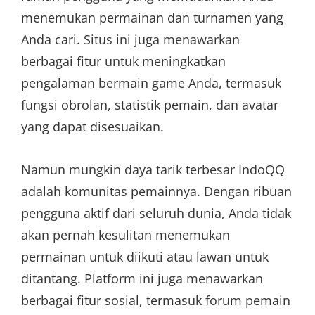
menemukan permainan dan turnamen yang
Anda cari. Situs ini juga menawarkan
berbagai fitur untuk meningkatkan
pengalaman bermain game Anda, termasuk
fungsi obrolan, statistik pemain, dan avatar
yang dapat disesuaikan.
Namun mungkin daya tarik terbesar IndoQQ
adalah komunitas pemainnya. Dengan ribuan
pengguna aktif dari seluruh dunia, Anda tidak
akan pernah kesulitan menemukan
permainan untuk diikuti atau lawan untuk
ditantang. Platform ini juga menawarkan
berbagai fitur sosial, termasuk forum pemain