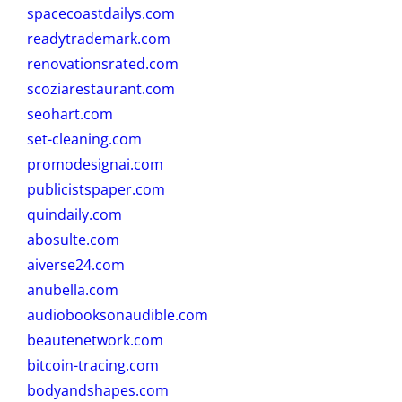
spacecoastdailys.com
readytrademark.com
renovationsrated.com
scoziarestaurant.com
seohart.com
set-cleaning.com
promodesignai.com
publicistspaper.com
quindaily.com
abosulte.com
aiverse24.com
anubella.com
audiobooksonaudible.com
beautenetwork.com
bitcoin-tracing.com
bodyandshapes.com