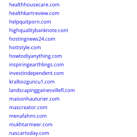
healthhousecare.com
healthkartreview.com
helpquitporn.com
highqualitybanknote.com
hostingnews24.com
hottstyle.com
howtodiyanything.com
inspiringearthlings.com
investindependent.com
kralbozguncu1.com
landscapinggainesvillefl.com
maisonhauturier.com
mascreator.com
menafahmi.com
mukhtarmeer.com
nascartoday.com