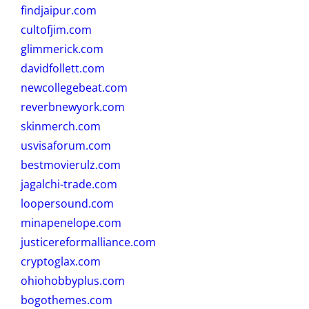
findjaipur.com
cultofjim.com
glimmerick.com
davidfollett.com
newcollegebeat.com
reverbnewyork.com
skinmerch.com
usvisaforum.com
bestmovierulz.com
jagalchi-trade.com
loopersound.com
minapenelope.com
justicereformalliance.com
cryptoglax.com
ohiohobbyplus.com
bogothemes.com