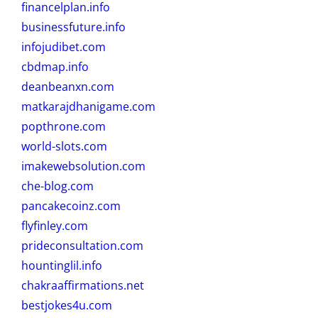
financelplan.info
businessfuture.info
infojudibet.com
cbdmap.info
deanbeanxn.com
matkarajdhanigame.com
popthrone.com
world-slots.com
imakewebsolution.com
che-blog.com
pancakecoinz.com
flyfinley.com
prideconsultation.com
hountinglil.info
chakraaffirmations.net
bestjokes4u.com