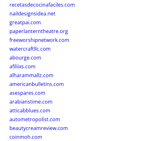
recetasdecocinafaciles.com
naildesignsidea.net
greatpai.com
paperlanterntheatre.org
freeworshipnetwork.com
watercraftllc.com
abourge.com
afiliixs.com
alharammallz.com
americanbulletins.com
asespares.com
arabianstime.com
atticabblues.com
autometropolist.com
beautycreamreview.com
coinmoh.com