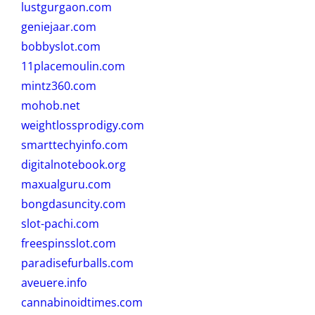
lustgurgaon.com
geniejaar.com
bobbyslot.com
11placemoulin.com
mintz360.com
mohob.net
weightlossprodigy.com
smarttechyinfo.com
digitalnotebook.org
maxualguru.com
bongdasuncity.com
slot-pachi.com
freespinsslot.com
paradisefurballs.com
aveuere.info
cannabinoidtimes.com