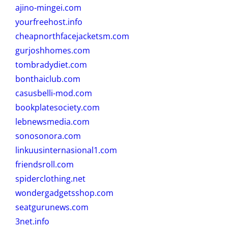
ajino-mingei.com
yourfreehost.info
cheapnorthfacejacketsm.com
gurjoshhomes.com
tombradydiet.com
bonthaiclub.com
casusbelli-mod.com
bookplatesociety.com
lebnewsmedia.com
sonosonora.com
linkuusinternasional1.com
friendsroll.com
spiderclothing.net
wondergadgetsshop.com
seatgurunews.com
3net.info